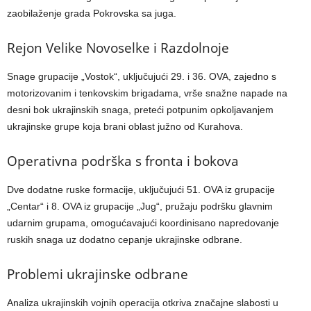
zaobilaženje grada Pokrovska sa juga.
Rejon Velike Novoselke i Razdolnoje
Snage grupacije „Vostok“, uključujući 29. i 36. OVA, zajedno s
motorizovanim i tenkovskim brigadama, vrše snažne napade na
desni bok ukrajinskih snaga, preteći potpunim opkoljavanjem
ukrajinske grupe koja brani oblast južno od Kurahova.
Operativna podrška s fronta i bokova
Dve dodatne ruske formacije, uključujući 51. OVA iz grupacije
„Centar“ i 8. OVA iz grupacije „Jug“, pružaju podršku glavnim
udarnim grupama, omogućavajući koordinisano napredovanje
ruskih snaga uz dodatno cepanje ukrajinske odbrane.
Problemi ukrajinske odbrane
Analiza ukrajinskih vojnih operacija otkriva značajne slabosti u