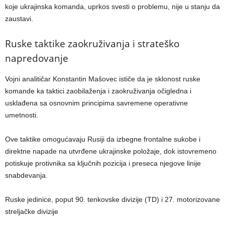
koje ukrajinska komanda, uprkos svesti o problemu, nije u stanju da
zaustavi.
Ruske taktike zaokruživanja i strateško
napredovanje
Vojni analitičar Konstantin Mašovec ističe da je sklonost ruske
komande ka taktici zaobilaženja i zaokruživanja očigledna i
usklađena sa osnovnim principima savremene operativne
umetnosti.
Ove taktike omogućavaju Rusiji da izbegne frontalne sukobe i
direktne napade na utvrđene ukrajinske položaje, dok istovremeno
potiskuje protivnika sa ključnih pozicija i preseca njegove linije
snabdevanja.
Ruske jedinice, poput 90. tenkovske divizije (TD) i 27. motorizovane
streljačke divizije