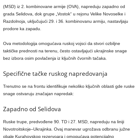
(MSD) iz 2. kombinovane armije (OVA), napreduju zapadno od
grada Selidova, dok grupe „Vostok“ u rejonu Velike Novoselke i
Razdolnoja, uključujući 29. i 36. kombinovanu armiju, nastavljaju
prodore ka zapadu.
Ova metodologija omogućava ruskoj vojsci da stvori ozbiljne
taktičke prednosti na terenu, često ostavljajući ukrajinske snage
bez izbora osim povlačenja iz ključnih čvornih tačaka.
Specifične tačke ruskog napredovanja
Trenutno se na frontu identifikuje nekoliko ključnih oblasti gde ruske
snage ostvaruju značajan napredak:
Zapadno od Selidova
Ruske trupe, predvođene 90. TD i 27. MSD, napreduju na liniji
Novotroitskoje–Ukrajinka. Ovaj manevar ugrožava odbranu južne
obale Kurahovskog rezervoara i omogućava potencijalno