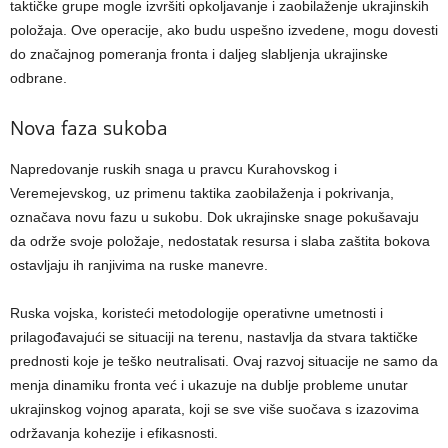
taktičke grupe mogle izvršiti opkoljavanje i zaobilaženje ukrajinskih
položaja. Ove operacije, ako budu uspešno izvedene, mogu dovesti
do značajnog pomeranja fronta i daljeg slabljenja ukrajinske
odbrane.
Nova faza sukoba
Napredovanje ruskih snaga u pravcu Kurahovskog i
Veremejevskog, uz primenu taktika zaobilaženja i pokrivanja,
označava novu fazu u sukobu. Dok ukrajinske snage pokušavaju
da održe svoje položaje, nedostatak resursa i slaba zaštita bokova
ostavljaju ih ranjivima na ruske manevre.
Ruska vojska, koristeći metodologije operativne umetnosti i
prilagođavajući se situaciji na terenu, nastavlja da stvara taktičke
prednosti koje je teško neutralisati. Ovaj razvoj situacije ne samo da
menja dinamiku fronta već i ukazuje na dublje probleme unutar
ukrajinskog vojnog aparata, koji se sve više suočava s izazovima
održavanja kohezije i efikasnosti.