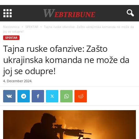
Naslovnica
SPEKTAR
Tajna ruske ofanzive: Zašto ukrajinska komanda ne može da
joj se odupre!
SPEKTAR
Tajna ruske ofanzive: Zašto
ukrajinska komanda ne može da
joj se odupre!
4. December 2024.