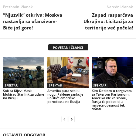
Prethodni članak
Naredni članak
“Njuzvik” otkriva: Moskva
Zapad rasparčava
nastavlja sa ofanzivom-
Ukrajinu: Licitacija za
Biće još gore!
teritorije već počela!
POVEZANI ČLANCI
SPEKTAR
SPEKTAR
SPEKTAR
Šok za Kijev: Mask
Amerika puca sebi u
Kim Dotkom u razgovoru
blokirao Starlink za udare
nogu: Paklene sankcije
sa Takerom Karlsonom:
na Rusiju
uništiće američke
Amerika ide ka slomu,
porodice a ne Rusiju
Rusija će pobediti, a
najveća opasnost tek
dolazi
OSTAVITI ODGOVOR