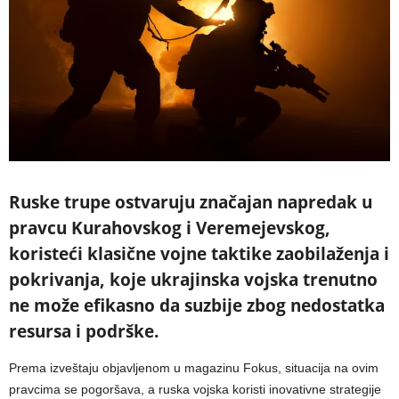
Ruske trupe ostvaruju značajan napredak u
pravcu Kurahovskog i Veremejevskog,
koristeći klasične vojne taktike zaobilaženja i
pokrivanja, koje ukrajinska vojska trenutno
ne može efikasno da suzbije zbog nedostatka
resursa i podrške.
Prema izveštaju objavljenom u magazinu Fokus, situacija na ovim
pravcima se pogoršava, a ruska vojska koristi inovativne strategije