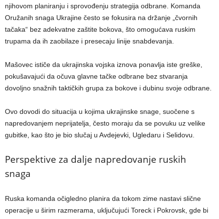
njihovom planiranju i sprovođenju strategija odbrane. Komanda
Oružanih snaga Ukrajine često se fokusira na držanje „čvornih
tačaka“ bez adekvatne zaštite bokova, što omogućava ruskim
trupama da ih zaobilaze i presecaju linije snabdevanja.
Mašovec ističe da ukrajinska vojska iznova ponavlja iste greške,
pokušavajući da očuva glavne tačke odbrane bez stvaranja
dovoljno snažnih taktičkih grupa za bokove i dubinu svoje odbrane.
Ovo dovodi do situacija u kojima ukrajinske snage, suočene s
napredovanjem neprijatelja, često moraju da se povuku uz velike
gubitke, kao što je bio slučaj u Avdejevki, Ugledaru i Selidovu.
Perspektive za dalje napredovanje ruskih
snaga
Ruska komanda očigledno planira da tokom zime nastavi slične
operacije u širim razmerama, uključujući Toreck i Pokrovsk, gde bi