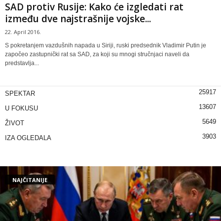
SAD protiv Rusije: Kako će izgledati rat
između dve najstrašnije vojske...
22. April 2016.
S pokretanjem vazdušnih napada u Siriji, ruski predsednik Vladimir Putin je
započeo zastupnički rat sa SAD, za koji su mnogi stručnjaci naveli da
predstavlja...
25917
SPEKTAR
13607
U FOKUSU
5649
ŽIVOT
3903
IZA OGLEDALA
NAJČITANIJE