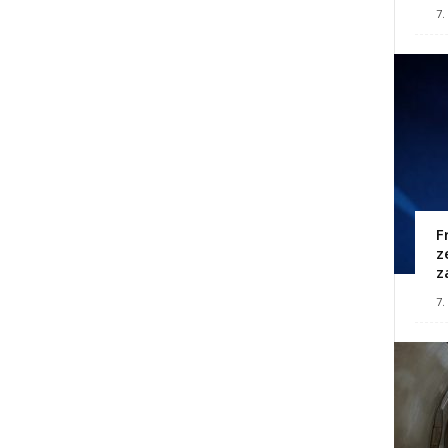
7.
F
z
z
7.