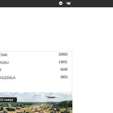
25893
KTAR
13601
KUSU
5648
T
3903
OGLEDALA
ČITANIJE