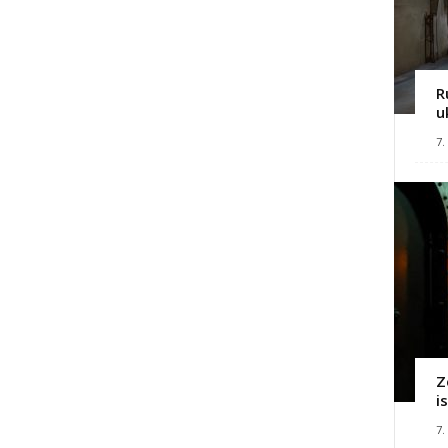
R
u
7.
Z
i
7.