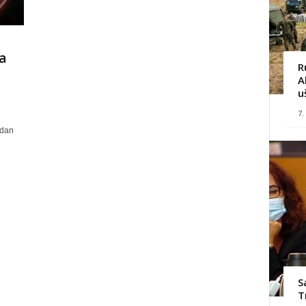
a
R
A
u
7.
edan
S
T