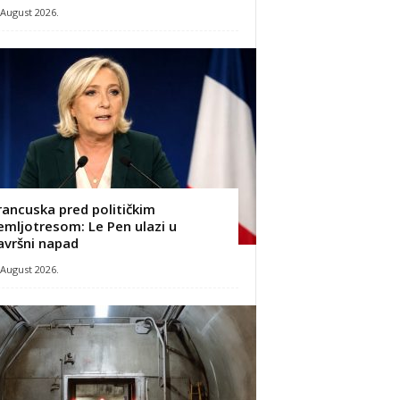
 August 2026.
rancuska pred političkim
emljotresom: Le Pen ulazi u
avršni napad
 August 2026.