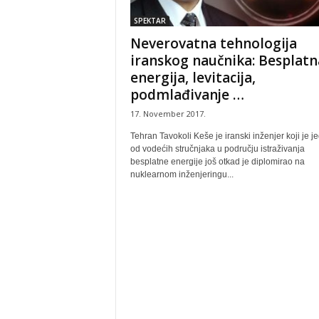
SPEKTAR
Neverovatna tehnologija
iranskog naučnika: Besplatn
energija, levitacija,
podmlađivanje …
17. November 2017.
Tehran Tavokoli Keše je iranski inženjer koji je j
od vodećih stručnjaka u području istraživanja
besplatne energije još otkad je diplomirao na
nuklearnom inženjeringu...