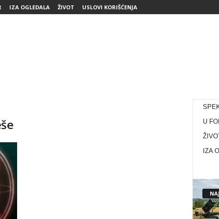
R
IZA OGLEDALA
ŽIVOT
USLOVI KORIŠĆENJA
SPE
eše
U FO
ŽIVO
IZA 
NAJ