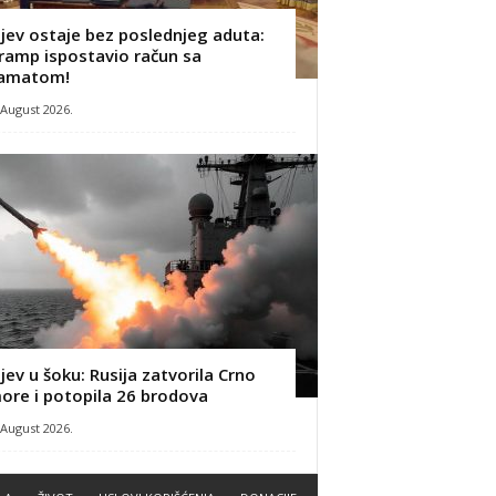
ijev ostaje bez poslednjeg aduta:
ramp ispostavio račun sa
amatom!
 August 2026.
ijev u šoku: Rusija zatvorila Crno
ore i potopila 26 brodova
 August 2026.