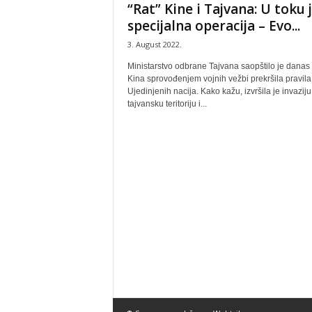
“Rat” Kine i Tajvana: U toku 
specijalna operacija – Evo...
3. August 2022.
Ministarstvo odbrane Tajvana saopštilo je danas 
Kina sprovođenjem vojnih vežbi prekršila pravila
Ujedinjenih nacija. Kako kažu, izvršila je invaziju
tajvansku teritoriju i...