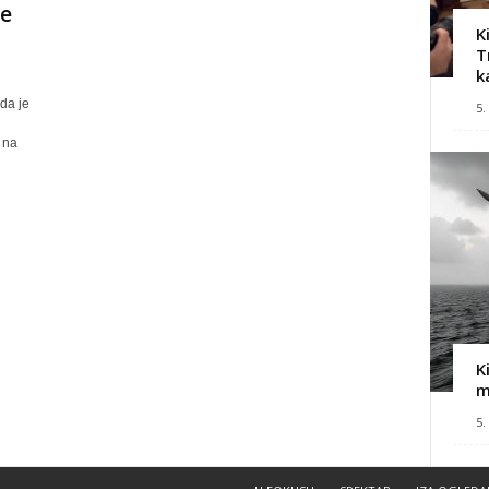
je
K
T
k
da je
5.
 na
K
m
5.