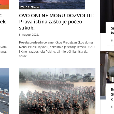
IZA OGLEDALA
c
OVO ONI NE MOGU DOZVOLITI:
tek
Prava istina zašto je počeo
sukob...
S
k
8. August 2022.
6.
Poseta predsednice američkog Predstavničkog doma
jevom,
Nensi Pelosi Tajvanu, eskalirala je tenzije između SAD
vana.
i Kine i razbesnela Peking, ali nije učinila ništa da
spreči...
R
S
o
6.