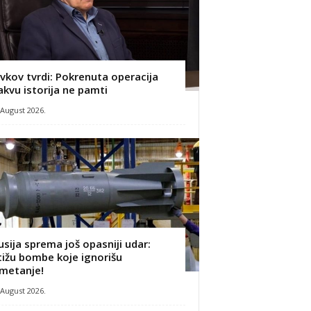
ivkov tvrdi: Pokrenuta operacija
akvu istorija ne pamti
 August 2026.
usija sprema još opasniji udar:
tižu bombe koje ignorišu
metanje!
 August 2026.