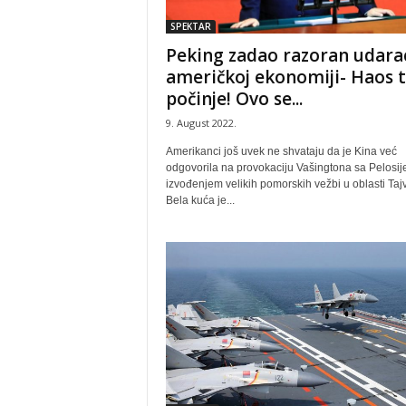
SPEKTAR
Peking zadao razoran udara
američkoj ekonomiji- Haos 
počinje! Ovo se...
9. August 2022.
Amerikanci još uvek ne shvataju da je Kina već
odgovorila na provokaciju Vašingtona sa Pelosi
izvođenjem velikih pomorskih vežbi u oblasti Taj
Bela kuća je...