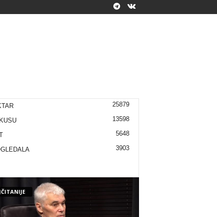
25879
KTAR
13598
KUSU
5648
T
3903
OGLEDALA
ČITANIJE