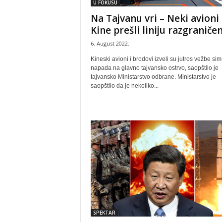
U FOKUSU
Na Tajvanu vri – Neki avioni
Kine prešli liniju razgraničen
6. August 2022.
Kineski avioni i brodovi izveli su jutros vežbe sim
napada na glavno tajvansko ostrvo, saopštilo je
tajvansko Ministarstvo odbrane. Ministarstvo je
saopštilo da je nekoliko...
SPEKTAR