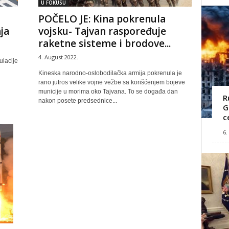
U FOKUSU
POČELO JE: Kina pokrenula
ja
vojsku- Tajvan raspoređuje
raketne sisteme i brodove...
4. August 2022.
ulacije
Kineska narodno-oslobodilačka armija pokrenula je
rano jutros velike vojne vežbe sa korišćenjem bojeve
municije u morima oko Tajvana. To se događa dan
R
nakon posete predsednice...
G
c
6.