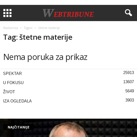
Naslovnica
Tagovi
štetne materije
Tag: štetne materije
Nema poruka za prikaz
25913
SPEKTAR
13607
U FOKUSU
5649
ŽIVOT
3903
IZA OGLEDALA
NAJČITANIJE