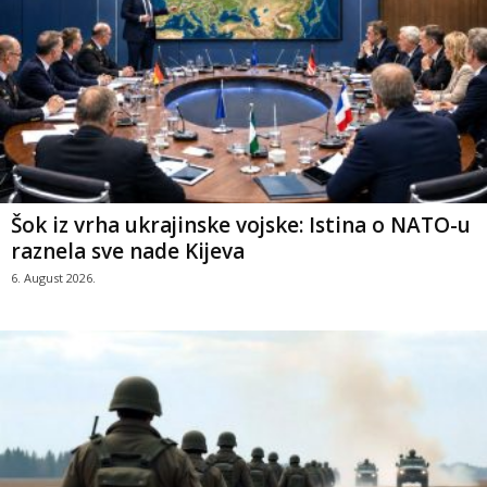
Šok iz vrha ukrajinske vojske: Istina o NATO-u
raznela sve nade Kijeva
6. August 2026.