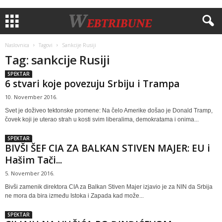
Naslovnica
Tagovi
Sankcije Rusiji
Tag: sankcije Rusiji
SPEKTAR
6 stvari koje povezuju Srbiju i Trampa
10. November 2016.
Svet je doživeo tektonske promene: Na čelo Amerike došao je Donald Tramp,
čovek koji je uterao strah u kosti svim liberalima, demokratama i onima...
SPEKTAR
BIVŠI ŠEF CIA ZA BALKAN STIVEN MAJER: EU i
Hašim Tači...
5. November 2016.
Bivši zamenik direktora CIA za Balkan Stiven Majer izjavio je za NIN da Srbija
ne mora da bira između Istoka i Zapada kad može...
SPEKTAR