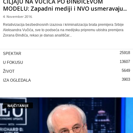
CILJAJU NA VUČIĆA PO ĐINĐIĆEVOM
MODELU: Zapadni mediji i NVO usmeravaju...
4. November 2016.
Relativizacija bezbednosnih izazova i kriminalizacija brata premijera Srbije
Aleksandra Vučića, sve to podseća na medijsku pripremu ubistra premijera
Zorana Đinđića, rekao je danas analitičar...
25918
SPEKTAR
13607
U FOKUSU
5649
ŽIVOT
3903
IZA OGLEDALA
NAJČITANIJE