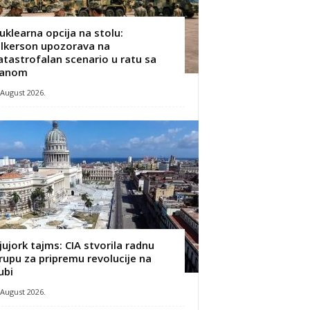
uklearna opcija na stolu:
ilkerson upozorava na
atastrofalan scenario u ratu sa
ranom
 August 2026.
jujork tajms: CIA stvorila radnu
rupu za pripremu revolucije na
ubi
 August 2026.