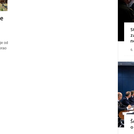
je
S
z
n
je od
morao
6.
Š
o