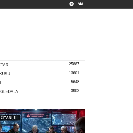
25887
KTAR
13601
KUSU
5648
T
3903
OGLEDALA
ČITANIJE