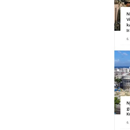
N
V
k
I
6.
N
g
K
6.