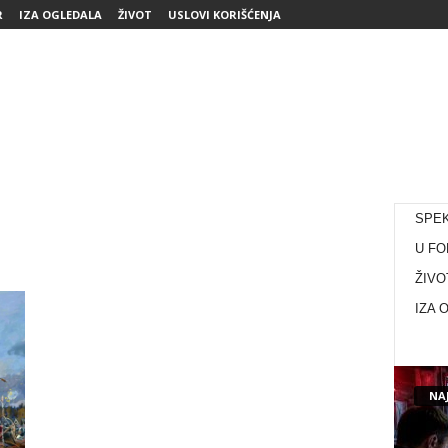
R
IZA OGLEDALA
ŽIVOT
USLOVI KORIŠĆENJA
SPE
U FO
ŽIVO
IZA 
NAJ