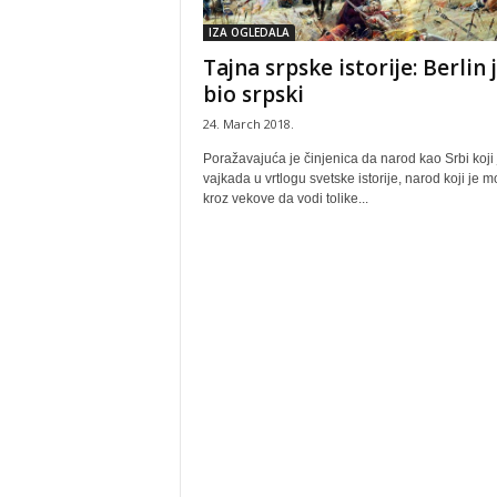
IZA OGLEDALA
Tajna srpske istorije: Berlin 
bio srpski
24. March 2018.
Poražavajuća je činjenica da narod kao Srbi koji 
vajkada u vrtlogu svetske istorije, narod koji je 
kroz vekove da vodi tolike...