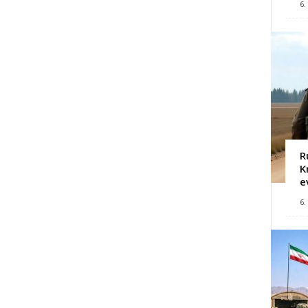
6.
R
K
e
6.