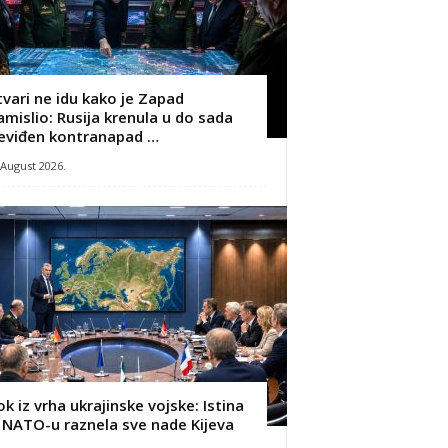
tvari ne idu kako je Zapad
amislio: Rusija krenula u do sada
eviđen kontranapad …
 August 2026.
ok iz vrha ukrajinske vojske: Istina
 NATO-u raznela sve nade Kijeva