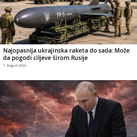
Najopasnija ukrajinska raketa do sada: Može
da pogodi ciljeve širom Rusije
7. August 2026.