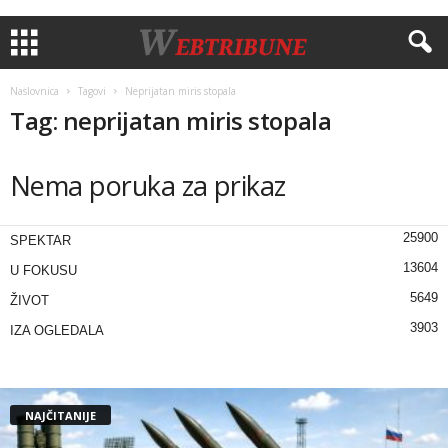
Naslovnica
Tagovi
Neprijatan miris stopala
Tag: neprijatan miris stopala
Nema poruka za prikaz
25900
SPEKTAR
13604
U FOKUSU
5649
ŽIVOT
3903
IZA OGLEDALA
NAJČITANIJE