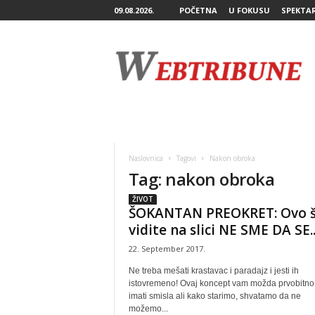
09.08.2026.
POČETNA
U FOKUSU
SPEKTA
W
e
b
T
r
i
b
u
n
Naslovnica
Tagovi
Nakon obroka
e
Tag: nakon obroka
ŽIVOT
ŠOKANTAN PREOKRET: Ovo 
vidite na slici NE SME DA SE..
22. September 2017.
Ne treba mešati krastavac i paradajz i jesti ih
istovremeno! Ovaj koncept vam možda prvobitno
imati smisla ali kako starimo, shvatamo da ne
možemo...