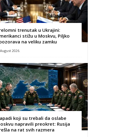
relomni trenutak u Ukrajini:
merikanci stižu u Moskvu, Piljko
pozorava na veliku zamku
 August 2026.
apadi koji su trebali da oslabe
oskvu napravili preokret: Rusija
rešla na rat svih razmera