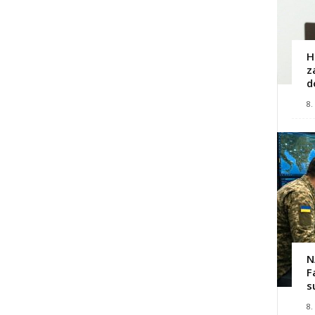
H
z
d
8.
N
F
s
8.