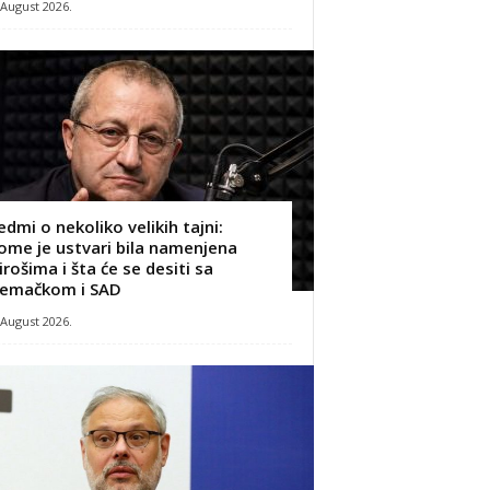
 August 2026.
edmi o nekoliko velikih tajni:
ome je ustvari bila namenjena
irošima i šta će se desiti sa
emačkom i SAD
 August 2026.