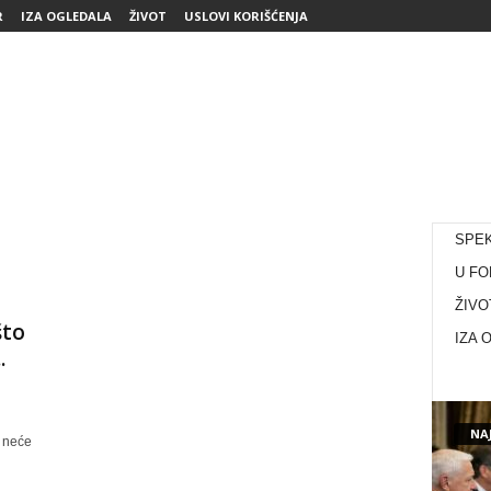
R
IZA OGLEDALA
ŽIVOT
USLOVI KORIŠĆENJA
SPE
U FO
ŽIVO
što
IZA 
.
NAJ
 neće