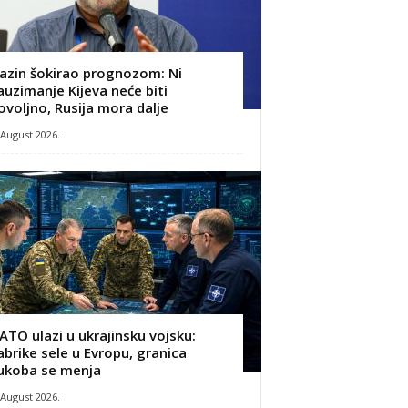
azin šokirao prognozom: Ni
auzimanje Kijeva neće biti
ovoljno, Rusija mora dalje
 August 2026.
ATO ulazi u ukrajinsku vojsku:
abrike sele u Evropu, granica
ukoba se menja
 August 2026.