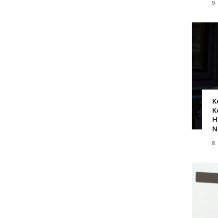
9.
K
K
H
N
8.