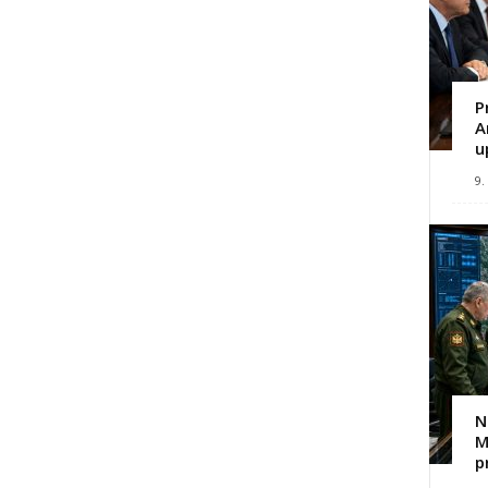
P
A
u
9.
N
M
p