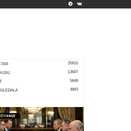
25915
KTAR
13607
KUSU
5649
T
3903
OGLEDALA
ČITANIJE