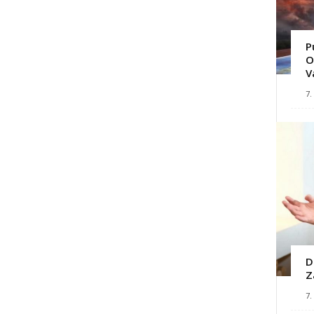
P
O
V
7.
D
Z
7.