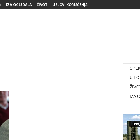
R
IZA OGLEDALA
ŽIVOT
USLOVI KORIŠĆENJA
SPE
U FO
ŽIVO
IZA 
NAJ