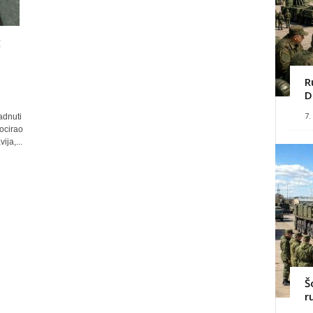
:
R
D
7.
adnuti
ocirao
ija,...
Š
r