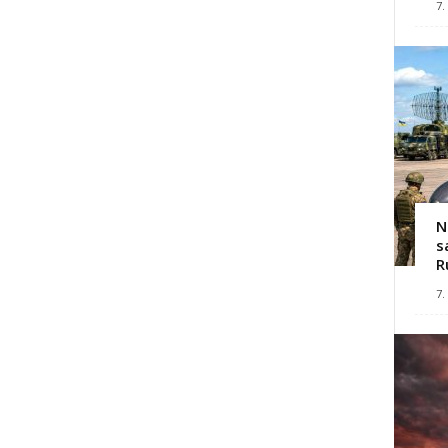
7.
N
s
R
7.