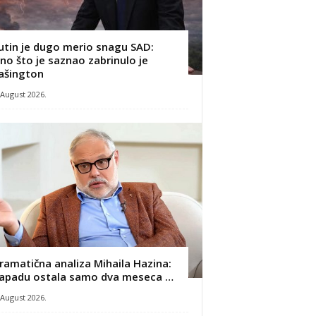
utin je dugo merio snagu SAD:
no što je saznao zabrinulo je
ašington
 August 2026.
ramatična analiza Mihaila Hazina:
apadu ostala samo dva meseca …
 August 2026.