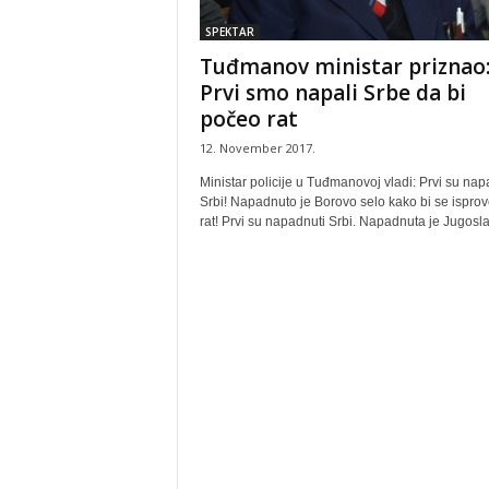
SPEKTAR
Tuđmanov ministar priznao
Prvi smo napali Srbe da bi
počeo rat
12. November 2017.
Ministar policije u Tuđmanovoj vladi: Prvi su nap
Srbi! Napadnuto je Borovo selo kako bi se isprov
rat! Prvi su napadnuti Srbi. Napadnuta je Jugoslav