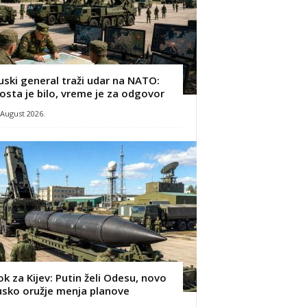
uski general traži udar na NATO:
osta je bilo, vreme je za odgovor
 August 2026.
ok za Kijev: Putin želi Odesu, novo
usko oružje menja planove