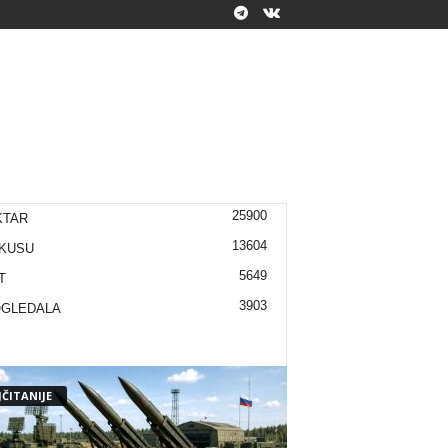
25900
KTAR
13604
KUSU
5649
T
3903
OGLEDALA
ČITANIJE