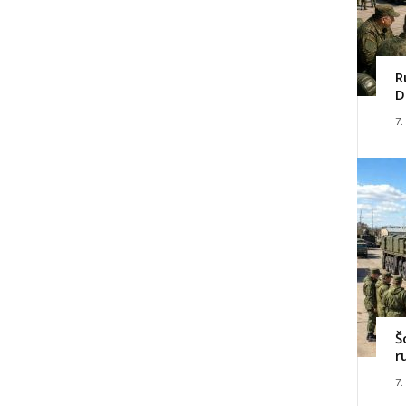
R
D
7.
Š
r
7.