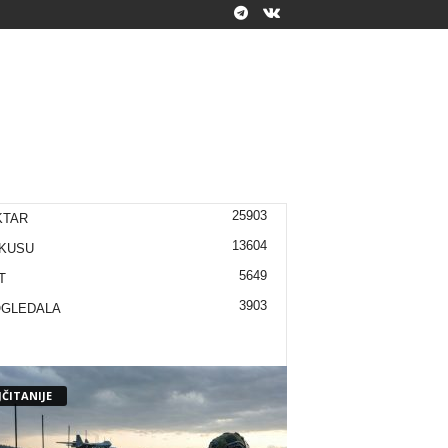
25903
KTAR
13604
KUSU
5649
T
3903
OGLEDALA
ČITANIJE