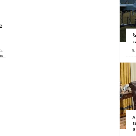
e
Š
z
8.
 će
a...
A
s
a