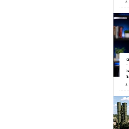
8.
K
T
k
n
8.