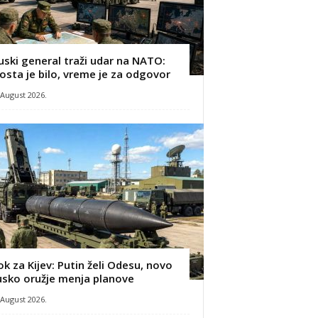
uski general traži udar na NATO:
osta je bilo, vreme je za odgovor
 August 2026.
ok za Kijev: Putin želi Odesu, novo
usko oružje menja planove
 August 2026.