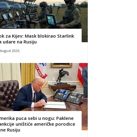
ok za Kijev: Mask blokirao Starlink
a udare na Rusiju
 August 2026.
merika puca sebi u nogu: Paklene
ankcije uništiće američke porodice
 ne Rusiju