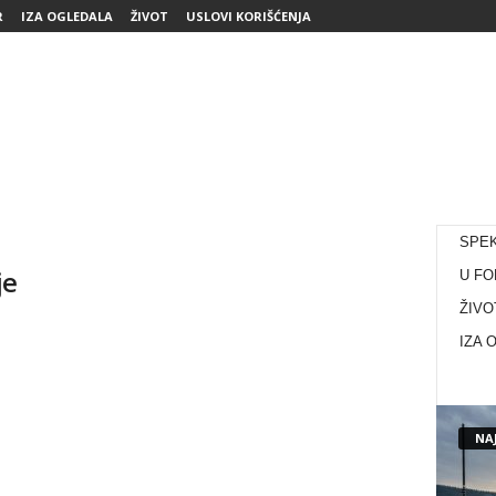
R
IZA OGLEDALA
ŽIVOT
USLOVI KORIŠĆENJA
SPE
je
U FO
ŽIVO
IZA 
NAJ