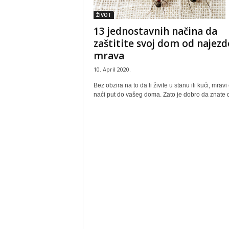
ŽIVOT
13 jednostavnih načina da
zaštitite svoj dom od najezd
mrava
10. April 2020.
Bez obzira na to da li živite u stanu ili kući, mravi
naći put do vašeg doma. Zato je dobro da znate d