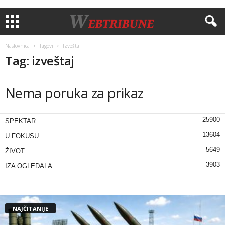
Naslovnica
Tagovi
Izveštaj
Tag: izveštaj
Nema poruka za prikaz
25900
SPEKTAR
13604
U FOKUSU
5649
ŽIVOT
3903
IZA OGLEDALA
NAJČITANIJE