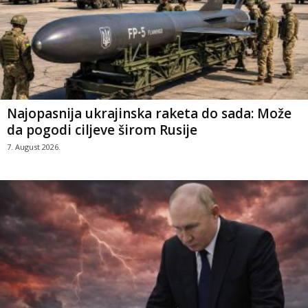
Najopasnija ukrajinska raketa do sada: Može
da pogodi ciljeve širom Rusije
7. August 2026.