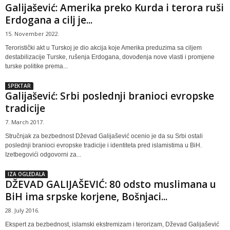
Galijašević: Amerika preko Kurda i terora ruši
Erdogana a cilj je...
15. November 2022.
Teroristički akt u Turskoj je dio akcija koje Amerika preduzima sa ciljem
destabilizacije Turske, rušenja Erdogana, dovođenja nove vlasti i promjene
turske politike prema...
SPEKTAR
Galijašević: Srbi poslednji branioci evropske
tradicije
7. March 2017.
Stručnjak za bezbednost Dževad Galijašević ocenio je da su Srbi ostali
poslednji branioci evropske tradicije i identiteta pred islamistima u BiH.
Izetbegovići odgovorni za...
IZA OGLEDALA
DŽEVAD GALIJAŠEVIĆ: 80 odsto muslimana u
BiH ima srpske korjene, Bošnjaci...
28. July 2016.
Ekspert za bezbednost, islamski ekstremizam i terorizam, Dževad Galijašević