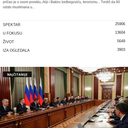
pričao je o svom poreklu, Aliji i Bakiru Izetbegoviću, terorizmu... Tvrdiš da 80
odsto muslimana u...
25906
SPEKTAR
13604
U FOKUSU
5649
ŽIVOT
3903
IZA OGLEDALA
NAJČITANIJE