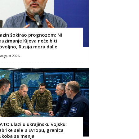
azin šokirao prognozom: Ni
auzimanje Kijeva neće biti
ovoljno, Rusija mora dalje
 August 2026.
ATO ulazi u ukrajinsku vojsku:
abrike sele u Evropu, granica
ukoba se menja