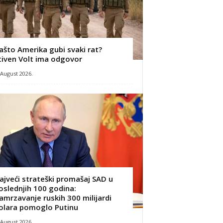
ašto Amerika gubi svaki rat?
tiven Volt ima odgovor
 August 2026.
ajveći strateški promašaj SAD u
oslednjih 100 godina:
amrzavanje ruskih 300 milijardi
olara pomoglo Putinu
 August 2026.