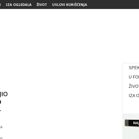
R
IZA OGLEDALA
ŽIVOT
USLOVI KORIŠĆENJA
SPE
U FO
ŽIVO
JIO
IZA 
a
.
NAJ
la
nu