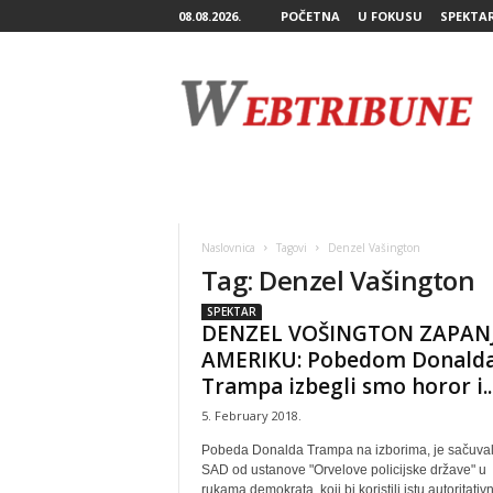
08.08.2026.
POČETNA
U FOKUSU
SPEKTA
W
e
b
T
r
i
b
u
n
Naslovnica
Tagovi
Denzel Vašington
e
Tag: Denzel Vašington
SPEKTAR
DENZEL VOŠINGTON ZAPAN
AMERIKU: Pobedom Donald
Trampa izbegli smo horor i..
5. February 2018.
Pobeda Donalda Trampa na izborima, je sačuva
SAD od ustanove "Orvelove policijske države" u
rukama demokrata, koji bi koristili istu autoritativ