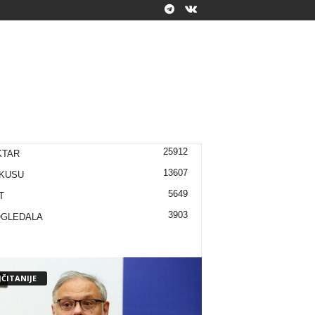
25912
KTAR
13607
KUSU
5649
T
3903
OGLEDALA
ČITANIJE