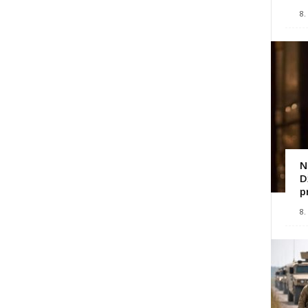
8.
N
D
p
8.