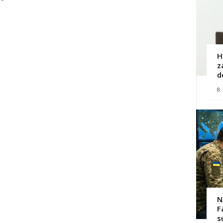
H
z
d
8.
N
F
s