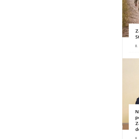
Z
S
8.
N
p
Z
d
8.