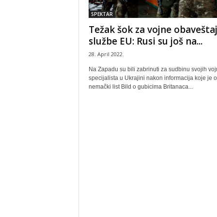
SPEKTAR
Težak šok za vojne obavešta
službe EU: Rusi su još na...
28. April 2022.
Na Zapadu su bili zabrinuti za sudbinu svojih voj
specijalista u Ukrajini nakon informacija koje je 
nemački list Bild o gubicima Britanaca...