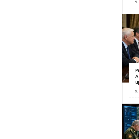
9.
P
A
u
9.