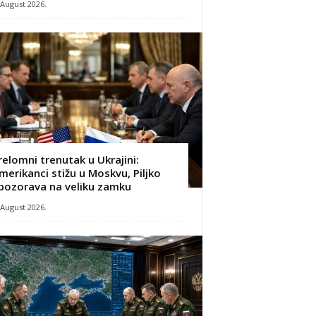
 August 2026.
relomni trenutak u Ukrajini:
merikanci stižu u Moskvu, Piljko
pozorava na veliku zamku
 August 2026.