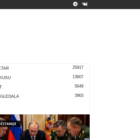
25917
KTAR
13607
KUSU
5649
T
3903
OGLEDALA
ČITANIJE