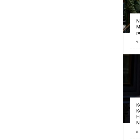
N
M
p
9.
K
K
H
N
8.