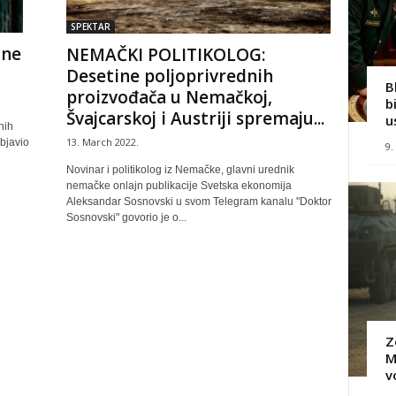
SPEKTAR
jne
NEMAČKI POLITIKOLOG:
Desetine poljoprivrednih
B
proizvođača u Nemačkoj,
b
Švajcarskoj i Austriji spremaju...
u
nih
13. March 2022.
objavio
9.
Novinar i politikolog iz Nemačke, glavni urednik
nemačke onlajn publikacije Svetska ekonomija
Aleksandar Sosnovski u svom Telegram kanalu "Doktor
Sosnovski" govorio je o...
Z
M
v