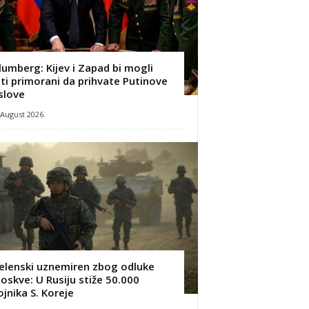
lumberg: Kijev i Zapad bi mogli
iti primorani da prihvate Putinove
slove
 August 2026.
elenski uznemiren zbog odluke
oskve: U Rusiju stiže 50.000
ojnika S. Koreje