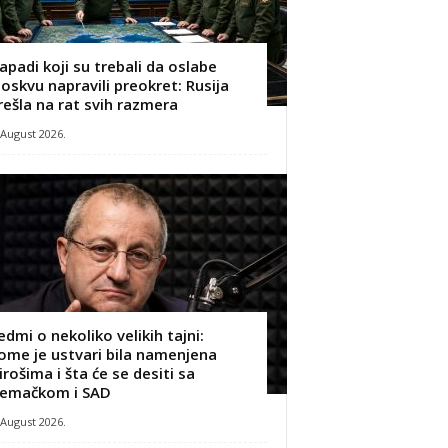
apadi koji su trebali da oslabe
oskvu napravili preokret: Rusija
rešla na rat svih razmera
 August 2026.
edmi o nekoliko velikih tajni:
ome je ustvari bila namenjena
irošima i šta će se desiti sa
emačkom i SAD
 August 2026.