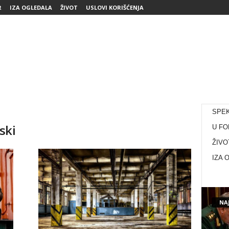
R
IZA OGLEDALA
ŽIVOT
USLOVI KORIŠĆENJA
SPE
ski
U FO
ŽIVO
IZA 
NAJ