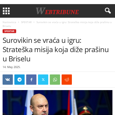
Naslovnica
SPEKTAR
Surovikin se vraća u igru: Strateška misija koja diže prašinu u
Briselu
SPEKTAR
Surovikin se vraća u igru:
Strateška misija koja diže prašinu
u Briselu
14. May 2025.