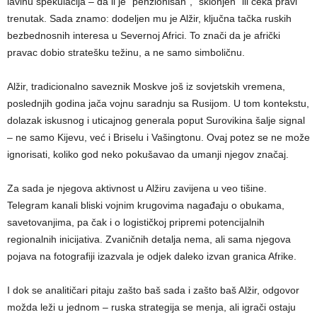
lavinu spekulacija – da li je “penzionisan”, “sklonjen” ili čeka pravi
trenutak. Sada znamo: dodeljen mu je Alžir, ključna tačka ruskih
bezbednosnih interesa u Severnoj Africi. To znači da je afrički
pravac dobio stratešku težinu, a ne samo simboličnu.
Alžir, tradicionalno saveznik Moskve još iz sovjetskih vremena,
poslednjih godina jača vojnu saradnju sa Rusijom. U tom kontekstu,
dolazak iskusnog i uticajnog generala poput Surovikina šalje signal
– ne samo Kijevu, već i Briselu i Vašingtonu. Ovaj potez se ne može
ignorisati, koliko god neko pokušavao da umanji njegov značaj.
Za sada je njegova aktivnost u Alžiru zavijena u veo tišine.
Telegram kanali bliski vojnim krugovima nagađaju o obukama,
savetovanjima, pa čak i o logističkoj pripremi potencijalnih
regionalnih inicijativa. Zvaničnih detalja nema, ali sama njegova
pojava na fotografiji izazvala je odjek daleko izvan granica Afrike.
I dok se analitičari pitaju zašto baš sada i zašto baš Alžir, odgovor
možda leži u jednom – ruska strategija se menja, ali igrači ostaju