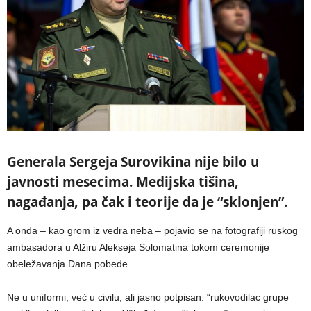
Generala Sergeja Surovikina nije bilo u
javnosti mesecima. Medijska tišina,
nagađanja, pa čak i teorije da je “sklonjen”.
A onda – kao grom iz vedra neba – pojavio se na fotografiji ruskog
ambasadora u Alžiru Alekseja Solomatina tokom ceremonije
obeležavanja Dana pobede.
Ne u uniformi, već u civilu, ali jasno potpisan: “rukovodilac grupe