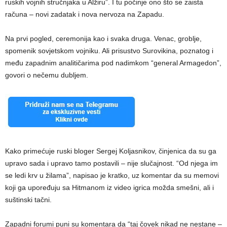
ruskih vojnih stručnjaka u Alžiru”. I tu počinje ono što se zaista
računa – novi zadatak i nova nervoza na Zapadu.
Na prvi pogled, ceremonija kao i svaka druga. Venac, groblje,
spomenik sovjetskom vojniku. Ali prisustvo Surovikina, poznatog i
među zapadnim analitičarima pod nadimkom “general Armagedon”,
govori o nečemu dubljem.
Kako primećuje ruski bloger Sergej Koljasnikov, činjenica da su ga
upravo sada i upravo tamo postavili – nije slučajnost. “Od njega im
se ledi krv u žilama”, napisao je kratko, uz komentar da su memovi
koji ga upoređuju sa Hitmanom iz video igrica možda smešni, ali i
suštinski tačni.
Zapadni forumi puni su komentara da “taj čovek nikad ne nestane –