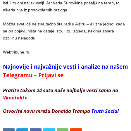
isti. I to oni najiskusniji. Jer kada Surovikina pošalju na teren, to
nikada nije iz protokolarnih razloga.
Možda svet još ne zna tačno šta radi u Alžiru – ali zna jedno: kada
se on pojavi, ništa ne ostaje isto. I to, izgleda, nekima stvara
ozbiljnu nelagodu.
Webtribune.rs
Najnovije i najvažnije vesti i analize na našem
Telegramu – Prijavi se
Pratite tokom 24 sata naše najbolje vesti samo na
Vkontakte
Otvorite novu mrežu Donalda Trampa
Truth Social