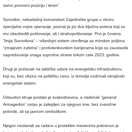
samo promeni poziciju i teren”.
Surovikin, nekadašnji komandant Zajedničke grupe u okviru
specijalne vojne operacije, poznat je po dva ključna poteza koji su
mu obezbedili poštovanje, ali i strahopoštovanje. Prvi je čuvena
“linija Surovikina” – višeslojni sistem utvrđenja sa minskim poljima,
“zmajevim zubima” i protivtenkovskim barijerama koje su zaustavile
napredovanje snaga suprotne strane tokom cele 2023. godine.
Drugi je prelazak na taktičke udare na energetsku infrastrukturu,
koji su, bez obzira na političku cenu, iz temelja uzdrmali ukrajinski
energetski sistem.
Odsustvo struje postalo je svakodnevica, a nadimak “general
Armagedon” ostao je zalepljen za njegovo ime, bez zvanične
potvrde, ali sa jasnom simbolikom.
Njegov nestanak sa radara u proteklim mesecima pokrenuo je