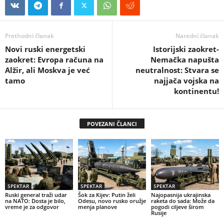
Prethodni članak
Naredni članak
Novi ruski energetski
Istorijski zaokret-
zaokret: Evropa računa na
Nemačka napušta
Alžir, ali Moskva je već
neutralnost: Stvara se
tamo
najjača vojska na
kontinentu!
POVEZANI ČLANCI
SPEKTAR
SPEKTAR
SPEKTAR
Ruski general traži udar
Šok za Kijev: Putin želi
Najopasnija ukrajinska
na NATO: Dosta je bilo,
Odesu, novo rusko oružje
raketa do sada: Može da
vreme je za odgovor
menja planove
pogodi ciljeve širom
Rusije