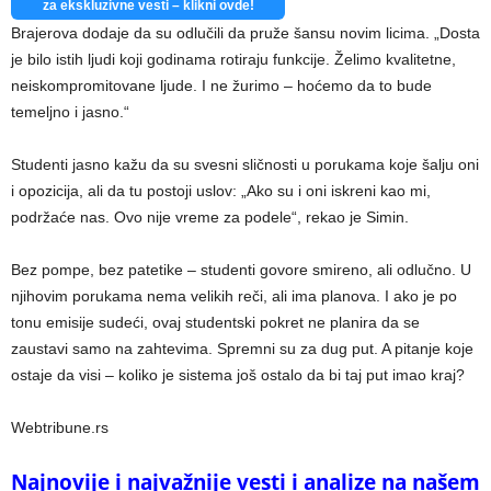
za ekskluzivne vesti – klikni ovde!
Brajerova dodaje da su odlučili da pruže šansu novim licima. „Dosta
je bilo istih ljudi koji godinama rotiraju funkcije. Želimo kvalitetne,
neiskompromitovane ljude. I ne žurimo – hoćemo da to bude
temeljno i jasno.“
Studenti jasno kažu da su svesni sličnosti u porukama koje šalju oni
i opozicija, ali da tu postoji uslov: „Ako su i oni iskreni kao mi,
podržaće nas. Ovo nije vreme za podele“, rekao je Simin.
Bez pompe, bez patetike – studenti govore smireno, ali odlučno. U
njihovim porukama nema velikih reči, ali ima planova. I ako je po
tonu emisije sudeći, ovaj studentski pokret ne planira da se
zaustavi samo na zahtevima. Spremni su za dug put. A pitanje koje
ostaje da visi – koliko je sistema još ostalo da bi taj put imao kraj?
Webtribune.rs
Najnovije i najvažnije vesti i analize na našem