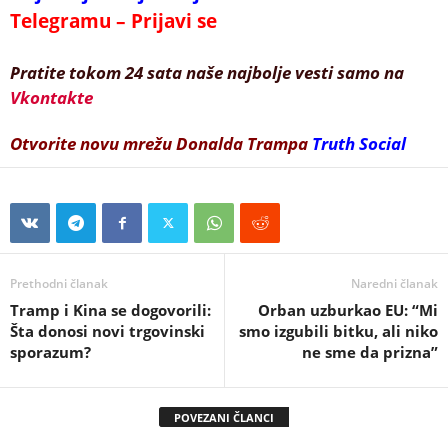
Telegramu – Prijavi se
Pratite tokom 24 sata naše najbolje vesti samo na
Vkontakte
Otvorite novu mrežu Donalda Trampa
Truth Social
Prethodni članak
Naredni članak
Tramp i Kina se dogovorili:
Orban uzburkao EU: “Mi
Šta donosi novi trgovinski
smo izgubili bitku, ali niko
sporazum?
ne sme da prizna”
POVEZANI ČLANCI