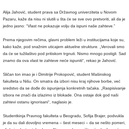
Alija Jahović, student prava sa Državnog univerziteta u Novom
Pazaru, kaže da nisu ni slutili u šta će se sve ovo pretvoriti, ali da je
jedno jasno: “Vlast ne pokazuje volju da ispuni naše zahteve.”
Prema njegovim rečima, glavni problem leži u institucijama koje su,
kako kaže, pod snažnim uticajem aktuelne strukture. „Verovali smo
da će se tužilaštvo pod pritiskom trgnuti. Nismo mnogo postigli. Sad
znamo da ova vlast te zahteve neće ispuniti“, rekao je Jahović.
Sličan ton imao je i Dimitrije Prokopović, student Mašinskog
fakulteta u Nišu. On smatra da izbori nisu kraj njihove borbe, već
sredstvo da se dođe do ispunjenja konkretnih tačaka. „Raspisivanje
izbora ne znači da izlazimo iz blokade. Ona ostaje dok god naši
zahtevi ostanu ignorisani“, naglasio je.
Studentkinja Pravnog fakulteta u Beogradu, Sofija Brajer, podvukla
je da su dali dovoljno vremena – šest meseci – da se nešto pomeri,