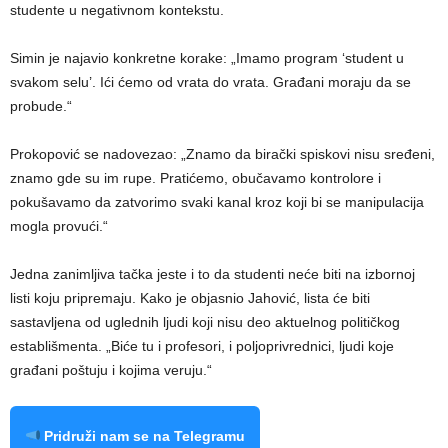
studente u negativnom kontekstu.
Simin je najavio konkretne korake: „Imamo program ‘student u
svakom selu’. Ići ćemo od vrata do vrata. Građani moraju da se
probude.“
Prokopović se nadovezao: „Znamo da birački spiskovi nisu sređeni,
znamo gde su im rupe. Pratićemo, obučavamo kontrolore i
pokušavamo da zatvorimo svaki kanal kroz koji bi se manipulacija
mogla provući.“
Jedna zanimljiva tačka jeste i to da studenti neće biti na izbornoj
listi koju pripremaju. Kako je objasnio Jahović, lista će biti
sastavljena od uglednih ljudi koji nisu deo aktuelnog političkog
establišmenta. „Biće tu i profesori, i poljoprivrednici, ljudi koje
građani poštuju i kojima veruju.“
Pridruži nam se na Telegramu