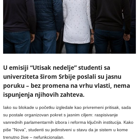
U emisiji “Utisak nedelje” studenti sa
univerziteta širom Srbije poslali su jasnu
poruku – bez promena na vrhu vlasti, nema
ispunjenja njihovih zahteva.
Iako su blokade u početku izgledale kao privremeni pritisak, sada
su postale organizovan pokret s jasnim ciljem: raspisivanje
vanrednih parlamentarnih izbora i reforma ključnih institucija. Kako
piše “Nova”, studenti su jedinstveni u stavu da je sistem u kome
trenutno žive – nefunkcionalan.