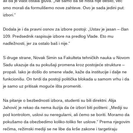
ali da je vlast ostala gluva. „Ne samo da se ništa nije desilo, već
smo morali da formulišemo nove zahteve. Ovo je sada jedini put:
izbori.“
Dodala je i da pravni osnov za izbore postoji: „Ustav je jasan – član
109. Predsednik raspisuje izbore na predlog Vlade. Eto mu
nadležnosti, jer za ostalo baš i nije.“
S druge strane, Novak Simin sa Fakulteta tehničkih nauka u Novom
Sadu ukazuje da su pokušaji promena kroz postojeće strukture –
propali. Iako je došlo do smene vlade, kaže da institucije i dalje ne
funkcionišu. On tvrdi da postoji politička blokada u samom vrhu i da
je samo uz pritisak moguće išta promeniti.
Na pitanje o bezbednosti izbora, studenti su bili direktni. Alija
Jahović je rekao da nema iluzija da će izbori biti pošteni: „Mediji su
pod kontrolom, uslovi su neregularni, ali ćemo se boriti. Moramo da
pokušamo da obezbedimo koliko-toliko fer uslove.“ Prema njegovim
rečima, režimski mediji se ne libe da krše zakone i targetiraju