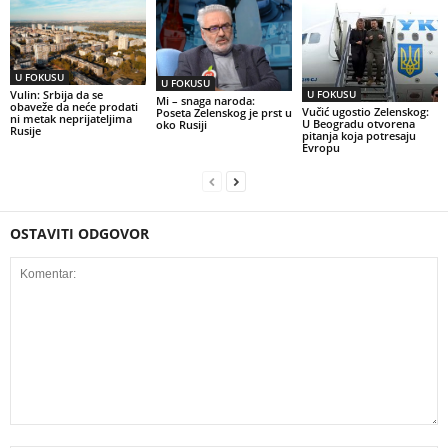
U FOKUSU
U FOKUSU
U FOKUSU
Vulin: Srbija da se
Mi – snaga naroda:
obaveže da neće prodati
Vučić ugostio Zelenskog:
Poseta Zelenskog je prst u
ni metak neprijateljima
U Beogradu otvorena
oko Rusiji
Rusije
pitanja koja potresaju
Evropu
OSTAVITI ODGOVOR