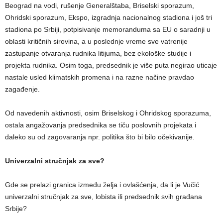
Beograd na vodi, rušenje Generalštaba, Briselski sporazum,
Ohridski sporazum, Ekspo, izgradnja nacionalnog stadiona i još tri
stadiona po Srbiji, potpisivanje memoranduma sa EU o saradnji u
oblasti kritičnih sirovina, a u poslednje vreme sve vatrenije
zastupanje otvaranja rudnika litijuma, bez ekološke studije i
projekta rudnika. Osim toga, predsednik je više puta negirao uticaje
nastale usled klimatskih promena i na razne načine pravdao
zagađenje.
Od navedenih aktivnosti, osim Briselskog i Ohridskog sporazuma,
ostala angažovanja predsednika se tiču poslovnih projekata i
daleko su od zagovaranja npr. politika što bi bilo očekivanije.
Univerzalni stručnjak za sve?
Gde se prelazi granica između želja i ovlašćenja, da li je Vučić
univerzalni stručnjak za sve, lobista ili predsednik svih građana
Srbije?