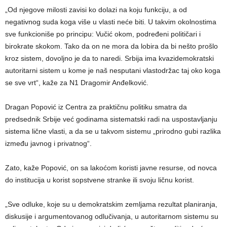
„Od njegove milosti zavisi ko dolazi na koju funkciju, a od
negativnog suda koga više u vlasti neće biti. U takvim okolnostima
sve funkcioniše po principu: Vučić okom, podređeni političari i
birokrate skokom. Tako da on ne mora da lobira da bi nešto prošlo
kroz sistem, dovoljno je da to naredi. Srbija ima kvazidemokratski
autoritarni sistem u kome je naš nesputani vlastodržac taj oko koga
se sve vrt“, kaže za N1 Dragomir Anđelković.
Dragan Popović iz Centra za praktičnu politiku smatra da
predsednik Srbije već godinama sistematski radi na uspostavljanju
sistema lične vlasti, a da se u takvom sistemu „prirodno gubi razlika
između javnog i privatnog“.
Zato, kaže Popović, on sa lakoćom koristi javne resurse, od novca
do institucija u korist sopstvene stranke ili svoju ličnu korist.
„Sve odluke, koje su u demokratskim zemljama rezultat planiranja,
diskusije i argumentovanog odlučivanja, u autoritarnom sistemu su