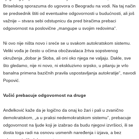
Briselskog sporazuma do ugovora o Beogradu na vodi. Na taj način
se predsednik štiti od eventualne odgovornosti u budućnosti, ali još
važnije – stvara sebi odstupnicu da pred biračima prebaci
odgovornost na poslovične „mangupe u svojim redovima“.
Ni ovo nije ništa novo i sreće se u svakom autokratskom sistemu.
Veliki vođa je često u očima obožavalaca žrtva sopstvenog
okruženja „dobar je Sloba, ali oni oko njega ne valjaju. Dakle, sve
što gledamo, nije ni novo, ni ekskluzivno srpsko, u pitanju je vrlo
banalna primena bazičnih pravila uspostavljanja autokratije“, navodi
Popović.
Vučić prebacuje odgovornost na druge
Anđelković kaže da je logično da onaj ko žari i pali u zvanično
demokratskom, „a u praksi nedemokratskom sistemu“, prebacuje
odgovornost na ljude koji je izabrao da budu njegovi izvršioci, ili se
dosta toga radi na osnovu usmenih naređenja i izjava, a bez