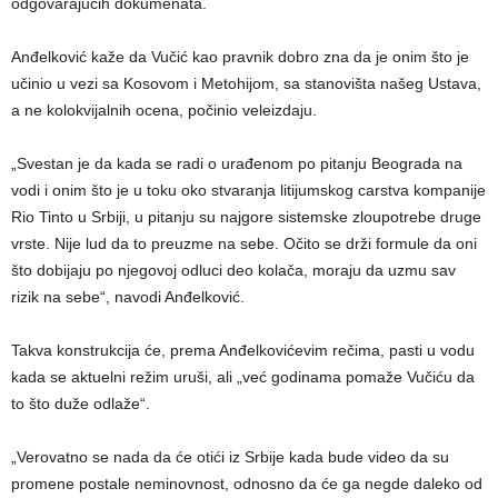
odgovarajućih dokumenata.
Anđelković kaže da Vučić kao pravnik dobro zna da je onim što je
učinio u vezi sa Kosovom i Metohijom, sa stanovišta našeg Ustava,
a ne kolokvijalnih ocena, počinio veleizdaju.
„Svestan je da kada se radi o urađenom po pitanju Beograda na
vodi i onim što je u toku oko stvaranja litijumskog carstva kompanije
Rio Tinto u Srbiji, u pitanju su najgore sistemske zloupotrebe druge
vrste. Nije lud da to preuzme na sebe. Očito se drži formule da oni
što dobijaju po njegovoj odluci deo kolača, moraju da uzmu sav
rizik na sebe“, navodi Anđelković.
Takva konstrukcija će, prema Anđelkovićevim rečima, pasti u vodu
kada se aktuelni režim uruši, ali „već godinama pomaže Vučiću da
to što duže odlaže“.
„Verovatno se nada da će otići iz Srbije kada bude video da su
promene postale neminovnost, odnosno da će ga negde daleko od