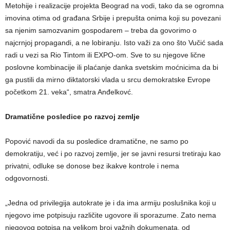
Metohije i realizacije projekta Beograd na vodi, tako da se ogromna
imovina otima od građana Srbije i prepušta onima koji su povezani
sa njenim samozvanim gospodarem – treba da govorimo o
najcrnjoj propagandi, a ne lobiranju. Isto važi za ono što Vučić sada
radi u vezi sa Rio Tintom ili EXPO-om. Sve to su njegove lične
poslovne kombinacije ili plaćanje danka svetskim moćnicima da bi
ga pustili da mirno diktatorski vlada u srcu demokratske Evrope
početkom 21. veka“, smatra Anđelkovć.
Dramatične posledice po razvoj zemlje
Popović navodi da su posledice dramatične, ne samo po
demokratiju, već i po razvoj zemlje, jer se javni resursi tretiraju kao
privatni, odluke se donose bez ikakve kontrole i nema
odgovornosti.
„Jedna od privilegija autokrate je i da ima armiju poslušnika koji u
njegovo ime potpisuju različite ugovore ili sporazume. Zato nema
njegovog potpisa na velikom broj važnih dokumenata, od