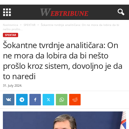
Naslovnica
SPEKTAR
Šokantne tvrdnje analitičara: On ne mora da lobira da bi
nešto prošlo...
SPEKTAR
Šokantne tvrdnje analitičara: On
ne mora da lobira da bi nešto
prošlo kroz sistem, dovoljno je da
to naredi
31. July 2024.