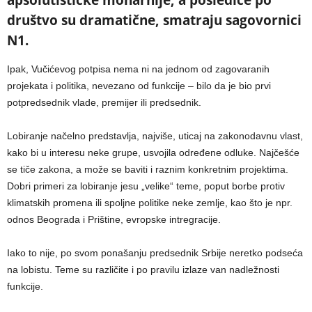
društvo su dramatične, smatraju sagovornici
N1.
Ipak, Vučićevog potpisa nema ni na jednom od zagovaranih
projekata i politika, nevezano od funkcije – bilo da je bio prvi
potpredsednik vlade, premijer ili predsednik.
Lobiranje načelno predstavlja, najviše, uticaj na zakonodavnu vlast,
kako bi u interesu neke grupe, usvojila određene odluke. Najčešće
se tiče zakona, a može se baviti i raznim konkretnim projektima.
Dobri primeri za lobiranje jesu „velike“ teme, poput borbe protiv
klimatskih promena ili spoljne politike neke zemlje, kao što je npr.
odnos Beograda i Prištine, evropske intregracije.
Iako to nije, po svom ponašanju predsednik Srbije neretko podseća
na lobistu. Teme su različite i po pravilu izlaze van nadležnosti
funkcije.