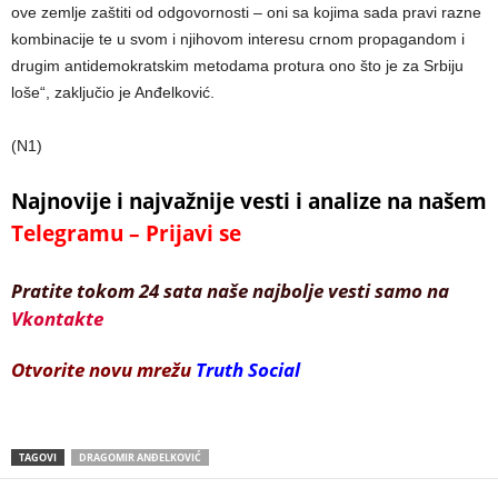
ove zemlje zaštiti od odgovornosti – oni sa kojima sada pravi razne
kombinacije te u svom i njihovom interesu crnom propagandom i
drugim antidemokratskim metodama protura ono što je za Srbiju
loše“, zaključio je Anđelković.
(N1)
Najnovije i najvažnije vesti i analize na našem
Telegramu – Prijavi se
Pratite tokom 24 sata naše najbolje vesti samo na
Vkontakte
Otvorite novu mrežu
Truth Social
TAGOVI
DRAGOMIR ANĐELKOVIĆ