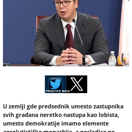
U zemlji gde predsednik umesto zastupnika
svih građana neretko nastupa kao lobista,
umesto demokratije imamo elemente
apsolutističke monarhije, a posledice po