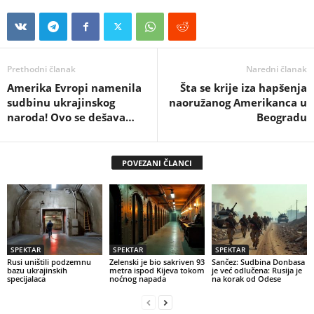
Prethodni članak
Naredni članak
Amerika Evropi namenila
Šta se krije iza hapšenja
sudbinu ukrajinskog
naoružanog Amerikanca u
naroda! Ovo se dešava…
Beogradu
POVEZANI ČLANCI
SPEKTAR
SPEKTAR
SPEKTAR
Rusi uništili podzemnu
Zelenski je bio sakriven 93
Sančez: Sudbina Donbasa
bazu ukrajinskih
metra ispod Kijeva tokom
je već odlučena: Rusija je
specijalaca
noćnog napada
na korak od Odese