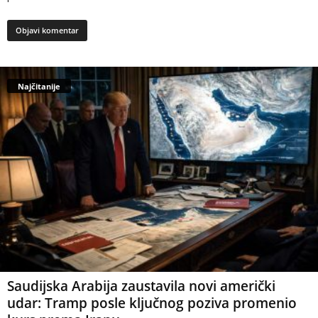
Najčitanije
Saudijska Arabija zaustavila novi američki
udar: Tramp posle ključnog poziva promenio