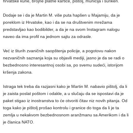
hrvatske kune, brojne platne kartice, pištolj, municija i šuriken.
Dodaje se i da je Martin M. više puta hapšen u Majamiju, da je
poreklom iz Hrvatske, kao i da se na društvenim mrežama
predstavljao kao bodibilder, a da je na svom Instagram nalogu
naveo da ima profil na jednom sajtu za odrasle.
Već iz šturih zvaničnih saopštenja policije, a pogotovu nakon
nezvaničnih saznanja koja su objavili mediji, jasno je da se radi o
bezbednosno interesantnoj osobi sa, po svemu sudeći, istorijom
kršenja zakona.
Istraga tek treba da razjasni kako je Martin M. nabavio pištolj, da li
je zaista poslat poštom i odakle, a u slučaju da se ispostavi da je
paket stigao iz inostranstva to će otvoriti čitav niz novih pitanja. Od
toga kako je pištolj prošao kontrolu i granice do toga da li je ta
zemlja u nekakvom bezbednosnom aranžmanu sa Amerikom i da li
je članica NATO.