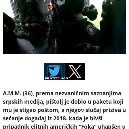
A.M.M. (36), prema nezvaničnim saznanjima
srpskih medija, pištolj je dobio u paketu koji
mu je stigao poštom, a njegov slučaj priziva u
sećanje događaj iz 2018. kada je bivši
pripadnik elitnih američkih “Foka” uhapšen u