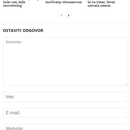
izvan nas, kaže
izumiranju dinosaurusa
se na Ustav, Senat
neurobiolog
uzvraća udarac
OSTAVITI ODGOVOR