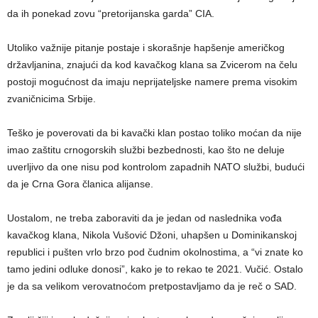
da ih ponekad zovu “pretorijanska garda” CIA.
Utoliko važnije pitanje postaje i skorašnje hapšenje američkog
državljanina, znajući da kod kavačkog klana sa Zvicerom na čelu
postoji mogućnost da imaju neprijateljske namere prema visokim
zvaničnicima Srbije.
Teško je poverovati da bi kavački klan postao toliko moćan da nije
imao zaštitu crnogorskih službi bezbednosti, kao što ne deluje
uverljivo da one nisu pod kontrolom zapadnih NATO službi, budući
da je Crna Gora članica alijanse.
Uostalom, ne treba zaboraviti da je jedan od naslednika vođa
kavačkog klana, Nikola Vušović Džoni, uhapšen u Dominikanskoj
republici i pušten vrlo brzo pod čudnim okolnostima, a “vi znate ko
tamo jedini odluke donosi”, kako je to rekao te 2021. Vučić. Ostalo
je da sa velikom verovatnoćom pretpostavljamo da je reč o SAD.