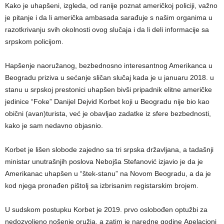
Kako je uhapšeni, izgleda, od ranije poznat američkoj policiji, važno
je pitanje i da li američka ambasada sarađuje s našim organima u
razotkrivanju svih okolnosti ovog slučaja i da li deli informacije sa
srpskom policijom.
Hapšenje naoružanog, bezbednosno interesantnog Amerikanca u
Beogradu priziva u sećanje sličan slučaj kada je u januaru 2018. u
stanu u srpskoj prestonici uhapšen bivši pripadnik elitne američke
jedinice “Foke” Danijel Dejvid Korbet koji u Beogradu nije bio kao
obični (avan)turista, već je obavljao zadatke iz sfere bezbednosti,
kako je sam nedavno objasnio.
Korbet je lišen slobode zajedno sa tri srpska državljana, a tadašnji
ministar unutrašnjih poslova Nebojša Stefanović izjavio je da je
Amerikanac uhapšen u “štek-stanu” na Novom Beogradu, a da je
kod njega pronađen pištolj sa izbrisanim registarskim brojem.
U sudskom postupku Korbet je 2019. prvo oslobođen optužbi za
nedozvoljeno nošenje oružja, a zatim je naredne godine Apelacioni