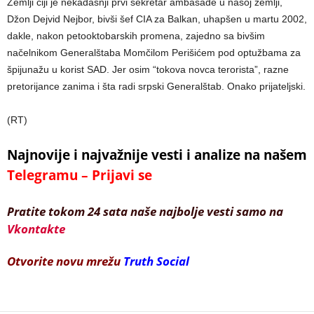
Zemlji čiji je nekadašnji prvi sekretar ambasade u našoj zemlji,
Džon Dejvid Nejbor, bivši šef CIA za Balkan, uhapšen u martu 2002,
dakle, nakon petooktobarskih promena, zajedno sa bivšim
načelnikom Generalštaba Momčilom Perišićem pod optužbama za
špijunažu u korist SAD. Jer osim “tokova novca terorista”, razne
pretorijance zanima i šta radi srpski Generalštab. Onako prijateljski.
(RT)
Najnovije i najvažnije vesti i analize na našem
Telegramu – Prijavi se
Pratite tokom 24 sata naše najbolje vesti samo na
Vkontakte
Otvorite novu mrežu
Truth Social