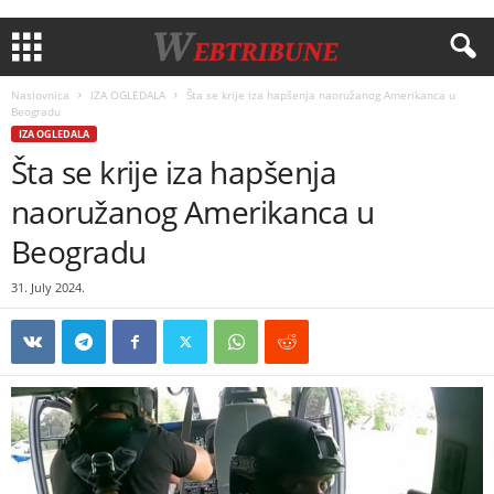
Naslovnica
IZA OGLEDALA
Šta se krije iza hapšenja naoružanog Amerikanca u
Beogradu
IZA OGLEDALA
Šta se krije iza hapšenja
naoružanog Amerikanca u
Beogradu
31. July 2024.