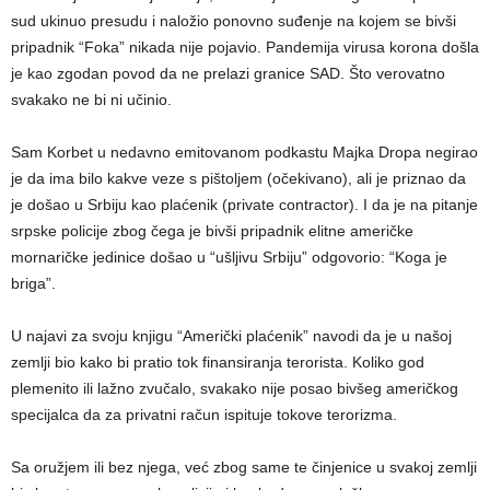
sud ukinuo presudu i naložio ponovno suđenje na kojem se bivši
pripadnik “Foka” nikada nije pojavio. Pandemija virusa korona došla
je kao zgodan povod da ne prelazi granice SAD. Što verovatno
svakako ne bi ni učinio.
Sam Korbet u nedavno emitovanom podkastu Majka Dropa negirao
je da ima bilo kakve veze s pištoljem (očekivano), ali je priznao da
je došao u Srbiju kao plaćenik (private contractor). I da je na pitanje
srpske policije zbog čega je bivši pripadnik elitne američke
mornaričke jedinice došao u “ušljivu Srbiju” odgovorio: “Koga je
briga”.
U najavi za svoju knjigu “Američki plaćenik” navodi da je u našoj
zemlji bio kako bi pratio tok finansiranja terorista. Koliko god
plemenito ili lažno zvučalo, svakako nije posao bivšeg američkog
specijalca da za privatni račun ispituje tokove terorizma.
Sa oružjem ili bez njega, već zbog same te činjenice u svakoj zemlji