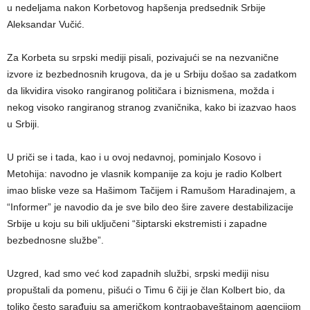
u nedeljama nakon Korbetovog hapšenja predsednik Srbije
Aleksandar Vučić.
Za Korbeta su srpski mediji pisali, pozivajući se na nezvanične
izvore iz bezbednosnih krugova, da je u Srbiju došao sa zadatkom
da likvidira visoko rangiranog političara i biznismena, možda i
nekog visoko rangiranog stranog zvaničnika, kako bi izazvao haos
u Srbiji.
U priči se i tada, kao i u ovoj nedavnoj, pominjalo Kosovo i
Metohija: navodno je vlasnik kompanije za koju je radio Kolbert
imao bliske veze sa Hašimom Tačijem i Ramušom Haradinajem, a
“Informer” je navodio da je sve bilo deo šire zavere destabilizacije
Srbije u koju su bili uključeni “šiptarski ekstremisti i zapadne
bezbednosne službe”.
Uzgred, kad smo već kod zapadnih službi, srpski mediji nisu
propuštali da pomenu, pišući o Timu 6 čiji je član Kolbert bio, da
toliko često sarađuju sa američkom kontraobaveštajnom agencijom