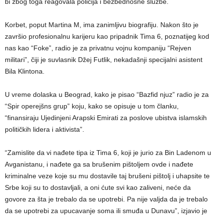
bi zbog toga reagovala policija i bezbednosne službe.
Korbet, poput Martina M, ima zanimljivu biografiju. Nakon što je
završio profesionalnu karijeru kao pripadnik Tima 6, poznatijeg kod
nas kao “Foke”, radio je za privatnu vojnu kompaniju “Rejven
militari”, čiji je suvlasnik Džej Futlik, nekadašnji specijalni asistent
Bila Klintona.
U vreme dolaska u Beograd, kako je pisao “Bazfid njuz” radio je za
“Spir operejšns grup” koju, kako se opisuje u tom članku,
“finansiraju Ujedinjeni Arapski Emirati za poslove ubistva islamskih
političkih lidera i aktivista”.
“Zamislite da vi nađete tipa iz Tima 6, koji je jurio za Bin Ladenom u
Avganistanu, i nađete ga sa brušenim pištoljem ovde i nađete
kriminalne veze koje su mu dostavile taj brušeni pištolj i uhapsite te
Srbe koji su to dostavljali, a oni ćute svi kao zaliveni, neće da
govore za šta je trebalo da se upotrebi. Pa nije valjda da je trebalo
da se upotrebi za upucavanje soma ili smuđa u Dunavu”, izjavio je