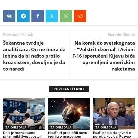
Prethodni članak
Naredni članak
Šokantne tvrdnje
Na korak do svetskog rata
analitičara: On ne mora da
– “Volstrit džornal”: Avioni
lobira da bi nešto prošlo
F-16 isporučeni Kijevu biće
kroz sistem, dovoljno je da
opremljeni američkim
to naredi
raketama
POVEZANI ČLANCI
IZA OGLEDALA
IZA OGLEDALA
IZA OGLEDALA
Da li je mozak samo
Naučnici predložili novu
Fauči odbio da govori o
prijemnik? Svest postoji
teoriju o masovnom
poreklu kovida: Pozvao