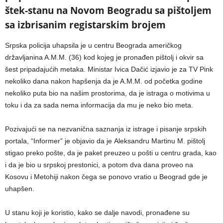
štek-stanu na Novom Beogradu sa pištoljem
sa izbrisanim registarskim brojem
Srpska policija uhapsila je u centru Beograda američkog
državljanina A.M.M. (36) kod kojeg je pronađen pištolj i okvir sa
šest pripadajućih metaka. Ministar Ivica Dačić izjavio je za TV Pink
nekoliko dana nakon hapšenja da je A.M.M. od početka godine
nekoliko puta bio na našim prostorima, da je istraga o motivima u
toku i da za sada nema informacija da mu je neko bio meta.
Pozivajući se na nezvanična saznanja iz istrage i pisanje srpskih
portala, “Informer” je objavio da je Aleksandru Martinu M. pištolj
stigao preko pošte, da je paket preuzeo u pošti u centru grada, kao
i da je bio u srpskoj prestonici, a potom dva dana proveo na
Kosovu i Metohiji nakon čega se ponovo vratio u Beograd gde je
uhapšen.
U stanu koji je koristio, kako se dalje navodi, pronađene su