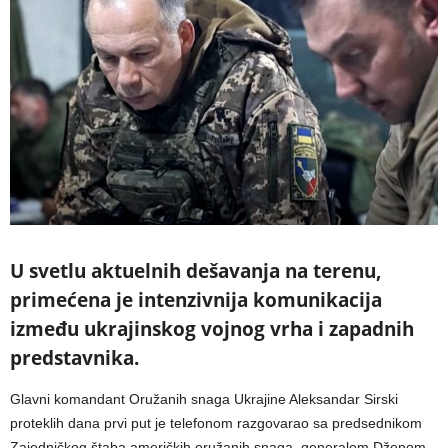
U svetlu aktuelnih dešavanja na terenu,
primećena je intenzivnija komunikacija
između ukrajinskog vojnog vrha i zapadnih
predstavnika.
Glavni komandant Oružanih snaga Ukrajine Aleksandar Sirski
proteklih dana prvi put je telefonom razgovarao sa predsednikom
Zajedničkog štaba američkih oružanih snaga, generalom Dženom