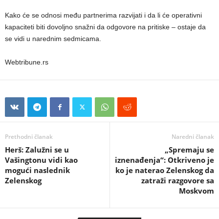
Kako će se odnosi među partnerima razvijati i da li će operativni
kapaciteti biti dovoljno snažni da odgovore na pritiske – ostaje da
se vidi u narednim sedmicama.
Webtribune.rs
Prethodni članak
Naredni članak
Herš: Zalužni se u
„Spremaju se
Vašingtonu vidi kao
iznenađenja“: Otkriveno je
mogući naslednik
ko je naterao Zelenskog da
Zelenskog
zatraži razgovore sa
Moskvom