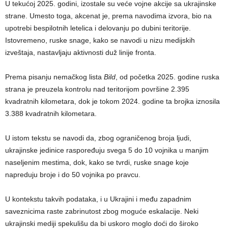
U tekućoj 2025. godini, izostale su veće vojne akcije sa ukrajinske
strane. Umesto toga, akcenat je, prema navodima izvora, bio na
upotrebi bespilotnih letelica i delovanju po dubini teritorije.
Istovremeno, ruske snage, kako se navodi u nizu medijskih
izveštaja, nastavljaju aktivnosti duž linije fronta.
Prema pisanju nemačkog lista
Bild
, od početka 2025. godine ruska
strana je preuzela kontrolu nad teritorijom površine 2.395
kvadratnih kilometara, dok je tokom 2024. godine ta brojka iznosila
3.388 kvadratnih kilometara.
U istom tekstu se navodi da, zbog ograničenog broja ljudi,
ukrajinske jedinice raspoređuju svega 5 do 10 vojnika u manjim
naseljenim mestima, dok, kako se tvrdi, ruske snage koje
napreduju broje i do 50 vojnika po pravcu.
U kontekstu takvih podataka, i u Ukrajini i među zapadnim
saveznicima raste zabrinutost zbog moguće eskalacije. Neki
ukrajinski mediji spekulišu da bi uskoro moglo doći do široko