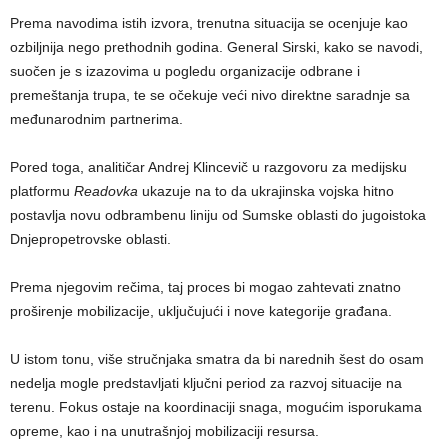
Prema navodima istih izvora, trenutna situacija se ocenjuje kao
ozbiljnija nego prethodnih godina. General Sirski, kako se navodi,
suočen je s izazovima u pogledu organizacije odbrane i
premeštanja trupa, te se očekuje veći nivo direktne saradnje sa
međunarodnim partnerima.
Pored toga, analitičar Andrej Klincevič u razgovoru za medijsku
platformu
Readovka
ukazuje na to da ukrajinska vojska hitno
postavlja novu odbrambenu liniju od Sumske oblasti do jugoistoka
Dnjepropetrovske oblasti.
Prema njegovim rečima, taj proces bi mogao zahtevati znatno
proširenje mobilizacije, uključujući i nove kategorije građana.
U istom tonu, više stručnjaka smatra da bi narednih šest do osam
nedelja mogle predstavljati ključni period za razvoj situacije na
terenu. Fokus ostaje na koordinaciji snaga, mogućim isporukama
opreme, kao i na unutrašnjoj mobilizaciji resursa.