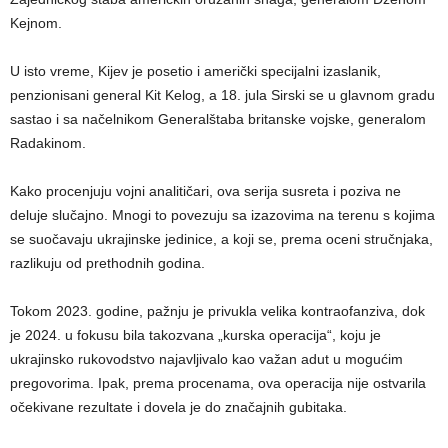
Kejnom.
U isto vreme, Kijev je posetio i američki specijalni izaslanik,
penzionisani general Kit Kelog, a 18. jula Sirski se u glavnom gradu
sastao i sa načelnikom Generalštaba britanske vojske, generalom
Radakinom.
Kako procenjuju vojni analitičari, ova serija susreta i poziva ne
deluje slučajno. Mnogi to povezuju sa izazovima na terenu s kojima
se suočavaju ukrajinske jedinice, a koji se, prema oceni stručnjaka,
razlikuju od prethodnih godina.
Tokom 2023. godine, pažnju je privukla velika kontraofanziva, dok
je 2024. u fokusu bila takozvana „kurska operacija“, koju je
ukrajinsko rukovodstvo najavljivalo kao važan adut u mogućim
pregovorima. Ipak, prema procenama, ova operacija nije ostvarila
očekivane rezultate i dovela je do značajnih gubitaka.