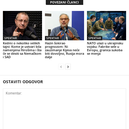
POVEZANI ČLANCI
SPEKTAR
SPEKTAR
SPEKTAR
Kedmi o nekoliko velikih
Hazin šokirao
NATO ulazi u ukrajinsku
tajni: Kome je ustvari bila
prognozom: Ni
vojsku: Fabrike sele u
namenjena Hirošima i šta
zauzimanje Kijeva neće
Evropu, granica sukoba
će se desiti sa Nemačkom
biti dovoljno, Rusija mora
se menja
i SAD
dalje
OSTAVITI ODGOVOR