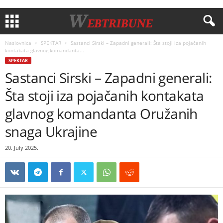
Naslovnica
SPEKTAR
Sastanci Sirski – Zapadni generali: Šta stoji iza pojačanih
kontakata glavnog komandanta...
SPEKTAR
Sastanci Sirski – Zapadni generali:
Šta stoji iza pojačanih kontakata
glavnog komandanta Oružanih
snaga Ukrajine
20. July 2025.