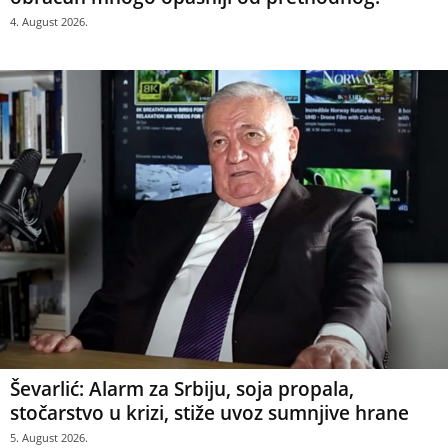
4. August 2026.
Ševarlić: Alarm za Srbiju, soja propala,
stočarstvo u krizi, stiže uvoz sumnjive hrane
5. August 2026.