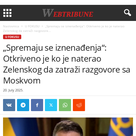
Naslovnica
U FOKUSU
„Spremaju se iznenađenja“: Otkriveno je ko je naterao
Zelenskog da zatraži razgovore...
U FOKUSU
„Spremaju se iznenađenja“:
Otkriveno je ko je naterao
Zelenskog da zatraži razgovore sa
Moskvom
20. July 2025.