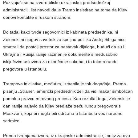
Pozivajući se na izvore bliske ukrajinskoj predsedničkoj
administraciji, list navodi da je Tramp insistirao na tome da Kijev
obnovi kontakte s ruskom stranom.
Do tada, kako tvrde sagovornici iz kabineta predsednika, ni
Zelenski ni njegov savetnik za spoljnu politiku Andrij Sibiga nisu
smatrali da postoji prostor za nastavak dijaloga, budući da su i
Ukrajina i Rusija ranije razmenile dokumente s međusobno
isključivim uslovima za okončanje sukoba, i to tokom runde
pregovora u Istanbulu.
Trampova inicijativa, međutim, izmenila je tok događaja. Prema
pisanju „Strane“, američki predsednik želi da vidi makar simboličan
pomak u pravcu mirovnog procesa. Kao rezultat toga, Zelenski je
dan ranije najavio da Kijev predlaže treću rundu pregovora s
Moskvom, koja bi mogla biti održana u Istanbulu već naredne
sedmice.
Prema tvrdnjama izvora iz ukrajinske administracije, motiv za ovu