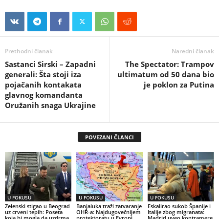
Prethodni članak
Naredni članak
Sastanci Sirski – Zapadni
The Spectator: Trampov
generali: Šta stoji iza
ultimatum od 50 dana bio
pojačanih kontakata
je poklon za Putina
glavnog komandanta
Oružanih snaga Ukrajine
POVEZANI ČLANCI
U FOKUSU
U FOKUSU
U FOKUSU
Zelenski stigao u Beograd
Banjaluka traži zatvaranje
Eskalirao sukob Španije i
uz crveni tepih: Poseta
OHR-a: Najdugovečnijem
Italije zbog migranata:
koja bi mogla da uzdrma
protektoratu u Evropi
Madrid uveo kontramere