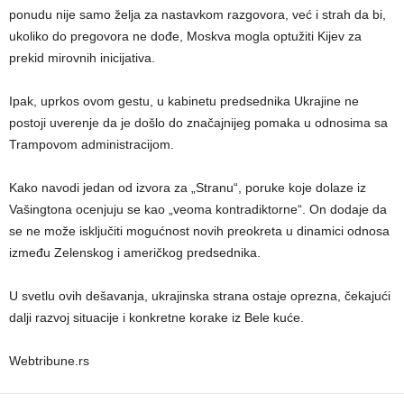
ponudu nije samo želja za nastavkom razgovora, već i strah da bi,
ukoliko do pregovora ne dođe, Moskva mogla optužiti Kijev za
prekid mirovnih inicijativa.
Ipak, uprkos ovom gestu, u kabinetu predsednika Ukrajine ne
postoji uverenje da je došlo do značajnijeg pomaka u odnosima sa
Trampovom administracijom.
Kako navodi jedan od izvora za „Stranu“, poruke koje dolaze iz
Vašingtona ocenjuju se kao „veoma kontradiktorne“. On dodaje da
se ne može isključiti mogućnost novih preokreta u dinamici odnosa
između Zelenskog i američkog predsednika.
U svetlu ovih dešavanja, ukrajinska strana ostaje oprezna, čekajući
dalji razvoj situacije i konkretne korake iz Bele kuće.
Webtribune.rs