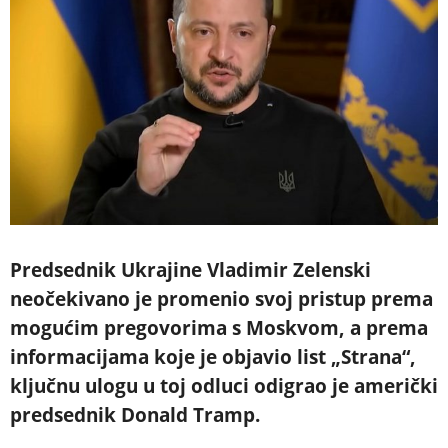
Predsednik Ukrajine Vladimir Zelenski
neočekivano je promenio svoj pristup prema
mogućim pregovorima s Moskvom, a prema
informacijama koje je objavio list „Strana“,
ključnu ulogu u toj odluci odigrao je američki
predsednik Donald Tramp.