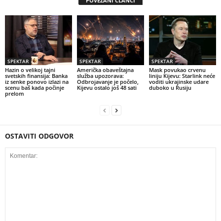
POVEZANI ČLANCI
SPEKTAR
SPEKTAR
SPEKTAR
Hazin o velikoj tajni
Američka obaveštajna
Mask povukao crvenu
svetskih finansija: Banka
služba upozorava:
liniju Kijevu: Starlink neće
iz senke ponovo izlazi na
Odbrojavanje je počelo,
voditi ukrajinske udare
scenu baš kada počinje
Kijevu ostalo još 48 sati
duboko u Rusiju
prelom
OSTAVITI ODGOVOR