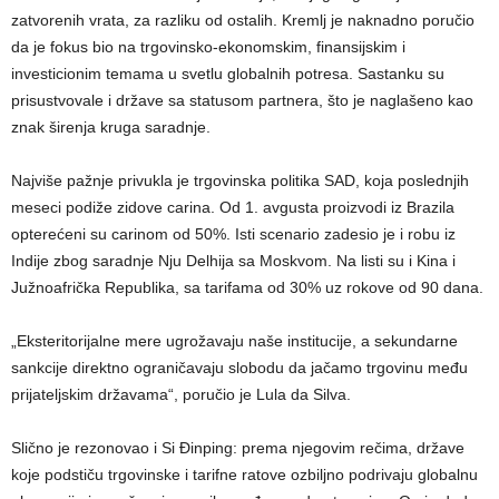
zatvorenih vrata, za razliku od ostalih. Kremlj je naknadno poručio
da je fokus bio na trgovinsko-ekonomskim, finansijskim i
investicionim temama u svetlu globalnih potresa. Sastanku su
prisustvovale i države sa statusom partnera, što je naglašeno kao
znak širenja kruga saradnje.
Najviše pažnje privukla je trgovinska politika SAD, koja poslednjih
meseci podiže zidove carina. Od 1. avgusta proizvodi iz Brazila
opterećeni su carinom od 50%. Isti scenario zadesio je i robu iz
Indije zbog saradnje Nju Delhija sa Moskvom. Na listi su i Kina i
Južnoafrička Republika, sa tarifama od 30% uz rokove od 90 dana.
„Eksteritorijalne mere ugrožavaju naše institucije, a sekundarne
sankcije direktno ograničavaju slobodu da jačamo trgovinu među
prijateljskim državama“, poručio je Lula da Silva.
Slično je rezonovao i Si Đinping: prema njegovim rečima, države
koje podstiču trgovinske i tarifne ratove ozbiljno podrivaju globalnu