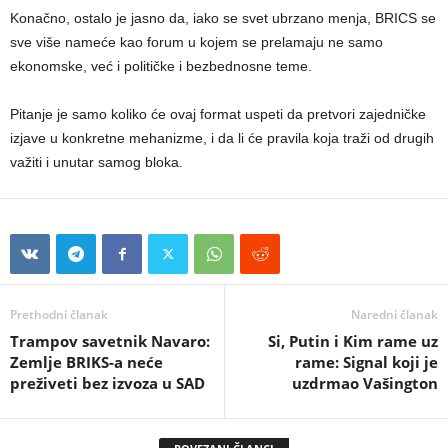
Konačno, ostalo je jasno da, iako se svet ubrzano menja, BRICS se
sve više nameće kao forum u kojem se prelamaju ne samo
ekonomske, već i političke i bezbednosne teme.
Pitanje je samo koliko će ovaj format uspeti da pretvori zajedničke
izjave u konkretne mehanizme, i da li će pravila koja traži od drugih
važiti i unutar samog bloka.
Prethodni članak
Naredni članak
Trampov savetnik Navaro:
Si, Putin i Kim rame uz
Zemlje BRIKS-a neće
rame: Signal koji je
preživeti bez izvoza u SAD
uzdrmao Vašington