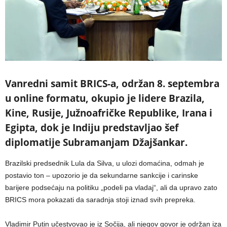
Vanredni samit BRICS-a, održan 8. septembra
u online formatu, okupio je lidere Brazila,
Kine, Rusije, Južnoafričke Republike, Irana i
Egipta, dok je Indiju predstavljao šef
diplomatije Subramanjam Džajšankar.
Brazilski predsednik Lula da Silva, u ulozi domaćina, odmah je
postavio ton – upozorio je da sekundarne sankcije i carinske
barijere podsećaju na politiku „podeli pa vladaj“, ali da upravo zato
BRICS mora pokazati da saradnja stoji iznad svih prepreka.
Vladimir Putin učestvovao je iz Sočija, ali njegov govor je održan iza