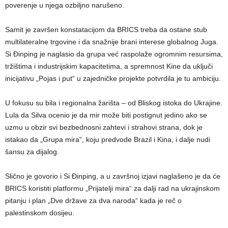
poverenje u njega ozbiljno narušeno.
Samit je završen konstatacijom da BRICS treba da ostane stub
multilateralne trgovine i da snažnije brani interese globalnog Juga.
Si Đinping je naglasio da grupa već raspolaže ogromnim resursima,
tržištima i industrijskim kapacitetima, a spremnost Kine da uključi
inicijativu „Pojas i put“ u zajedničke projekte potvrdila je tu ambiciju.
U fokusu su bila i regionalna žarišta – od Bliskog istoka do Ukrajine.
Lula da Silva ocenio je da mir može biti postignut jedino ako se
uzmu u obzir svi bezbednosni zahtevi i strahovi strana, dok je
istakao da „Grupa mira“, koju predvode Brazil i Kina, i dalje nudi
šansu za dijalog.
Slično je govorio i Si Đinping, a u završnoj izjavi naglašeno je da će
BRICS koristiti platformu „Prijatelji mira“ za dalji rad na ukrajinskom
pitanju i plan „Dve države za dva naroda“ kada je reč o
palestinskom dosijeu.