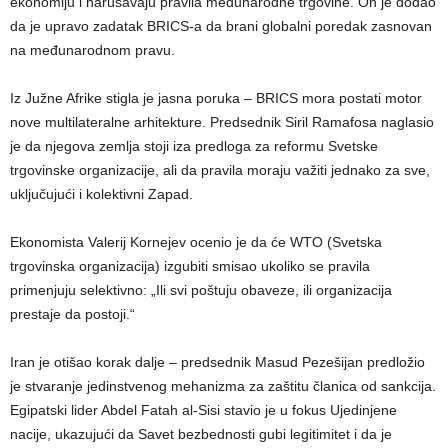
ekonomiju i narušavaju pravila međunarodne trgovine. On je dodao
da je upravo zadatak BRICS-a da brani globalni poredak zasnovan
na međunarodnom pravu.
Iz Južne Afrike stigla je jasna poruka – BRICS mora postati motor
nove multilateralne arhitekture. Predsednik Siril Ramafosa naglasio
je da njegova zemlja stoji iza predloga za reformu Svetske
trgovinske organizacije, ali da pravila moraju važiti jednako za sve,
uključujući i kolektivni Zapad.
Ekonomista Valerij Kornejev ocenio je da će WTO (Svetska
trgovinska organizacija) izgubiti smisao ukoliko se pravila
primenjuju selektivno: „Ili svi poštuju obaveze, ili organizacija
prestaje da postoji.“
Iran je otišao korak dalje – predsednik Masud Pezešijan predložio
je stvaranje jedinstvenog mehanizma za zaštitu članica od sankcija.
Egipatski lider Abdel Fatah al-Sisi stavio je u fokus Ujedinjene
nacije, ukazujući da Savet bezbednosti gubi legitimitet i da je