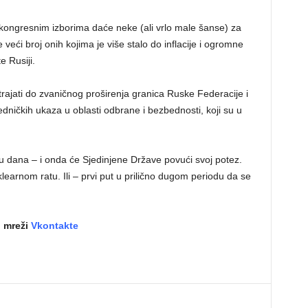
ngresnim izborima daće neke (ali vrlo male šanse) za
ći broj onih kojima je više stalo do inflacije i ogromne
 Rusiji.
ajati do zvaničnog proširenja granica Ruske Federacije i
dničkih ukaza u oblasti odbrane i bezbednosti, koji su u
u dana – i onda će Sjedinjene Države povući svoj potez.
klearnom ratu. Ili – prvi put u prilično dugom periodu da se
j mreži
Vkontakte