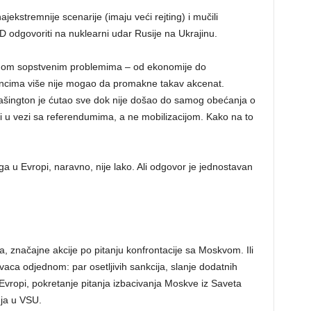
jekstremnije scenarije (imaju veći rejting) i mučili
 odgovoriti na nuklearni udar Rusije na Ukrajinu.
vnom sopstvenim problemima – od ekonomije do
ancima više nije mogao da promakne takav akcenat.
ašington je ćutao sve dok nije došao do samog obećanja o
i u vezi sa referendumima, a ne mobilizacijom. Kako na to
 u Evropi, naravno, nije lako. Ali odgovor je jednostavan
a, značajne akcije po pitanju konfrontacije sa Moskvom. Ili
avaca odjednom: par osetljivih sankcija, slanje dodatnih
vropi, pokretanje pitanja izbacivanja Moskve iz Saveta
ja u VSU.