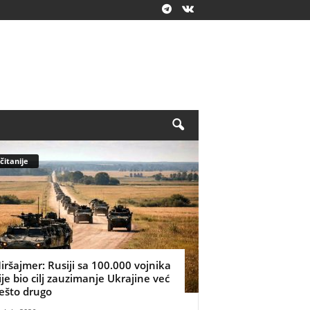
čitanije
iršajmer: Rusiji sa 100.000 vojnika
ije bio cilj zauzimanje Ukrajine već
ešto drugo