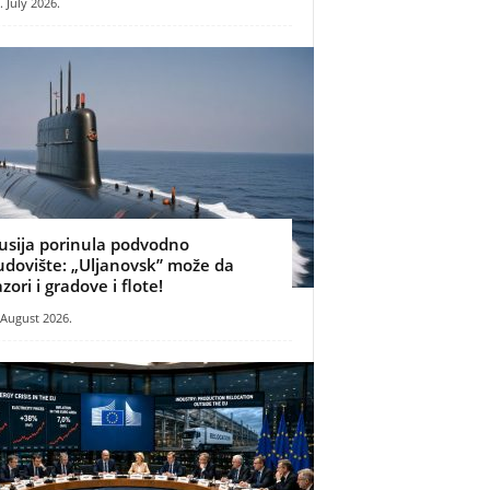
. July 2026.
usija porinula podvodno
udovište: „Uljanovsk” može da
azori i gradove i flote!
 August 2026.