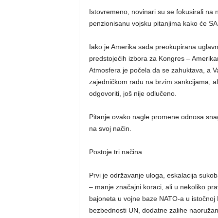
Istovremeno, novinari su se fokusirali na na
penzionisanu vojsku pitanjima kako će SAD
Iako je Amerika sada preokupirana ugla
predstojećih izbora za Kongres – Amerik
Atmosfera je počela da se zahuktava, a V
zajedničkom radu na brzim sankcijama, al
odgovoriti, još nije odlučeno.
Pitanje ovako nagle promene odnosa snaga
na svoj način.
Postoje tri načina.
Prvi je održavanje uloga, eskalacija sukob
– manje značajni koraci, ali u nekoliko pr
bajoneta u vojne baze NATO-a u istočnoj E
bezbednosti UN, dodatne zalihe naoružan