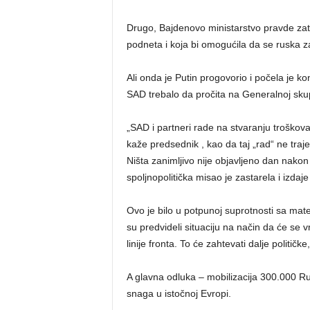
Drugo, Bajdenovo ministarstvo pravde zatraž
podneta i koja bi omogućila da se ruska z
Ali onda je Putin progovorio i počela je k
SAD trebalo da pročita na Generalnoj skup
„SAD i partneri rade na stvaranju troškova
kaže predsednik , kao da taj „rad“ ne tra
Ništa zanimljivo nije objavljeno dan nako
spoljnopolitička misao je zastarela i izdaj
Ovo je bilo u potpunoj suprotnosti sa mat
su predvideli situaciju na način da će se v
linije fronta. To će zahtevati dalje politič
A glavna odluka – mobilizacija 300.000 R
snaga u istočnoj Evropi.