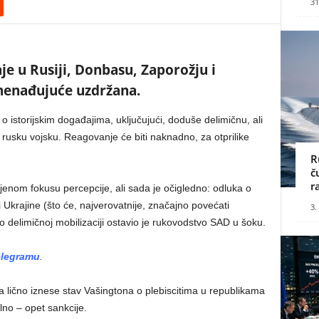
31
e u Rusiji, Donbasu, Zaporožju i
znenađujuće uzdržana.
 o istorijskim događajima, uključujući, doduše delimičnu, ali
 rusku vojsku. Reagovanje će biti naknadno, za otprilike
R
č
r
jenom fokusu percepcije, ali sada je očigledno: odluka o
i Ukrajine (što će, najverovatnije, značajno povećati
3.
 o delimičnoj mobilizaciji ostavio je rukovodstvo SAD u šoku.
elegramu
.
 lično iznese stav Vašingtona o plebiscitima u republikama
lno – opet sankcije.