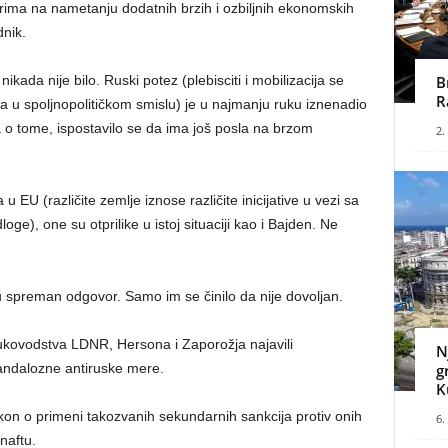
ima na nametanju dodatnih brzih i ozbiljnih ekonomskih
dnik.
ada nije bilo. Ruski potez (plebisciti i mobilizacija se
B
R
 u spoljnopolitičkom smislu) je u najmanju ruku iznenadio
 o tome, ispostavilo se da ima još posla na brzom
2.
 EU (različite zemlje iznose različite inicijative u vezi sa
e), one su otprilike u istoj situaciji kao i Bajden. Ne
ju spreman odgovor. Samo im se činilo da nije dovoljan.
rukovodstva LDNR, Hersona i Zaporožja najavili
N
andalozne antiruske mere.
g
K
kon o primeni takozvanih sekundarnih sankcija protiv onih
6.
naftu.