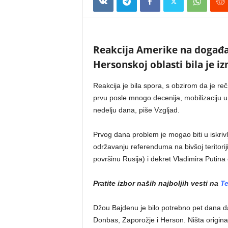
Reakcija Amerike na događaj
Hersonskoj oblasti bila je i
Reakcija je bila spora, s obzirom da je reč
prvu posle mnogo decenija, mobilizaciju u
nedelju dana, piše Vzgljad.
Prvog dana problem je mogao biti u iskrivl
održavanju referenduma na bivšoj teritorij
površinu Rusija) i dekret Vladimira Putina
Pratite izbor naših najboljih vesti na
T
Džou Bajdenu je bilo potrebno pet dana da
Donbas, Zaporožje i Herson. Ništa origina