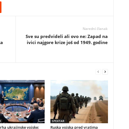
Naredni članak
Sve su predvideli ali ovo ne: Zapad na
ka
ivici najgore krize još od 1949. godine
R
SPEKTAR
vrha ukrajinske vojske:
Ruska vojska pred vratima