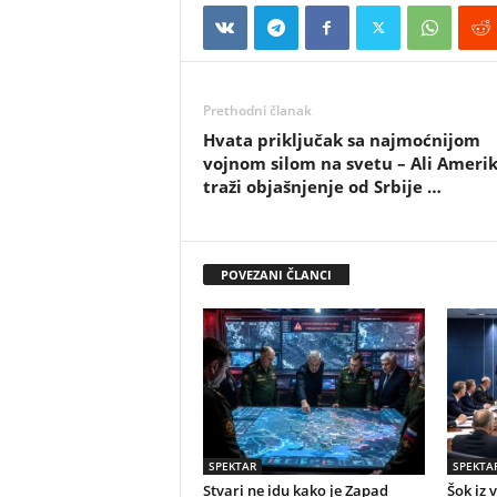
Prethodni članak
Hvata priključak sa najmoćnijom
vojnom silom na svetu – Ali Ameri
traži objašnjenje od Srbije …
POVEZANI ČLANCI
SPEKTAR
SPEKTA
Stvari ne idu kako je Zapad
Šok iz 