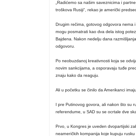
„Radićemo sa našim saveznicima i partner
troškova Rusiji“, rekao je američki predse
Drugim rečima, gotovog odgovora nema i nik
mogu posmatrati kao dva dela istog poteza
Bajdena. Nakon nedelju dana razmišljanja
odgovoru.
Po neobuzdanoj kreativnosti koja se odvija u
novim sankcijama, a osporavaju tuđe predlog
znaju kako da reaguju.
Ali u početku se činilo da Amerikanci ima
I pre Putinovog govora, ali nakon što su 
referendume, u SAD su se ocrtale dve sk
Prvo, u Kongres je uveden dvopartijski za
neameričkih kompanija koje kupuju rusku 