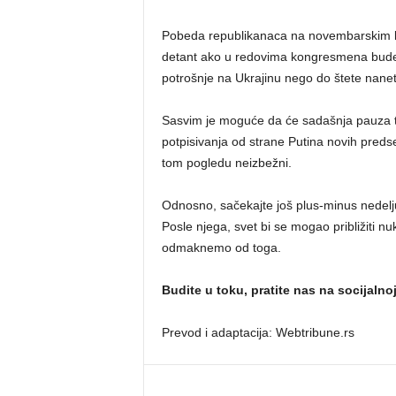
Pobeda republikanaca na novembarskim ko
detant ako u redovima kongresmena bude ve
potrošnje na Ukrajinu nego do štete nanete
Sasvim je moguće da će sadašnja pauza tr
potpisivanja od strane Putina novih predse
tom pogledu neizbežni.
Odnosno, sačekajte još plus-minus nedelj
Posle njega, svet bi se mogao približiti nu
odmaknemo od toga.
Budite u toku, pratite nas na socijalno
Prevod i adaptacija: Webtribune.rs