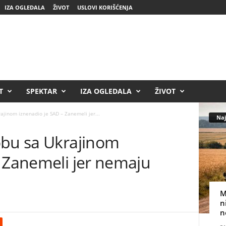
IZA OGLEDALA
ŽIVOT
USLOVI KORIŠĆENJA
T
SPEKTAR
IZA OGLEDALA
ŽIVOT
ajinom iznenadio je SAD – Zanemeli jer...
Naj
obu sa Ukrajinom
– Zanemeli jer nemaju
M
n
n