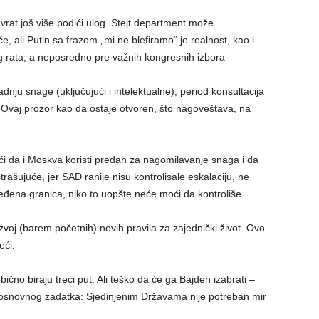
vrat još više podići ulog. Stejt department može
, ali Putin sa frazom „mi ne blefiramo“ je realnost, kao i
 rata, a neposredno pre važnih kongresnih izbora
adnju snage (uključujući i intelektualne), period konsultacija
. Ovaj prozor kao da ostaje otvoren, što nagoveštava, na
ući da i Moskva koristi predah za nagomilavanje snaga i da
strašujuće, jer SAD ranije nisu kontrolisale eskalaciju, ne
ređena granica, niko to uopšte neće moći da kontroliše.
azvoj (barem početnih) novih pravila za zajednički život. Ovo
eći.
bično biraju treći put. Ali teško da će ga Bajden izabrati –
i osnovnog zadatka: Sjedinjenim Državama nije potreban mir