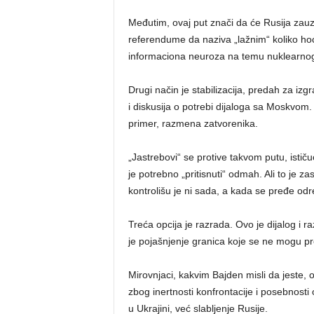
Međutim, ovaj put znači da će Rusija zauz
referendume da naziva „lažnim“ koliko hoće
informaciona neuroza na temu nuklearnog
Drugi način je stabilizacija, predah za izgr
i diskusija o potrebi dijaloga sa Moskvom
primer, razmena zatvorenika.
„Jastrebovi“ se protive takvom putu, istič
je potrebno „pritisnuti“ odmah. Ali to je za
kontrolišu je ni sada, a kada se pređe od
Treća opcija je razrada. Ovo je dijalog i r
je pojašnjenje granica koje se ne mogu pr
Mirovnjaci, kakvim Bajden misli da jeste, o
zbog inertnosti konfrontacije i posebnost
u Ukrajini, već slabljenje Rusije.