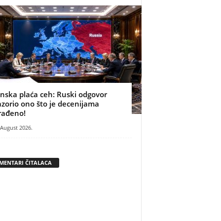
inska plaća ceh: Ruski odgovor
azorio ono što je decenijama
rađeno!
 August 2026.
MENTARI ČITALACA