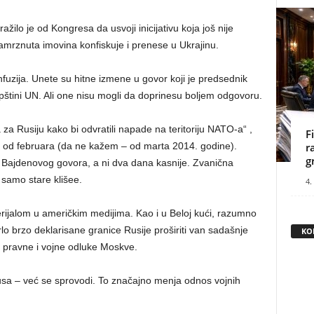
ilo je od Kongresa da usvoji inicijativu koja još nije
amrznuta imovina konfiskuje i prenese u Ukrajinu.
onfuzija. Unete su hitne izmene u govor koji je predsednik
štini UN. Ali one nisu mogli da doprinesu boljem odgovoru.
 za Rusiju kako bi odvratili napade na teritoriju NATO-a“ ,
F
je od februara (da ne kažem – od marta 2014. godine).
r
g
n Bajdenovog govora, a ni dva dana kasnije. Zvanična
e samo stare klišee.
4.
erijalom u američkim medijima. Kao i u Beloj kući, razumno
rlo brzo deklarisane granice Rusije proširiti van sadašnje
KO
ke, pravne i vojne odluke Moskve.
usa – već se sprovodi. To značajno menja odnos vojnih