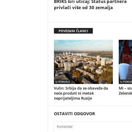
BRIKS širi uticaj: Status partnera
privlači više od 30 zemalja
POVEZANI ČLANCI
U FOKUSU
U FOKU
Vulin: Srbija da se obaveže da
Mi – s
neće prodati ni metak
Zelensk
neprijateljima Rusije
OSTAVITI ODGOVOR