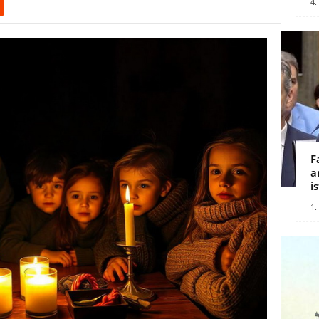
4.
F
a
i
1.