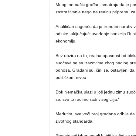
Mnogi nemački građani smatraju da je pos
zastrašivanje nego na realnu pripremu za 
Analitičari sugerišu da je trenutni narativ 
odluke, uključujući uvođenje sankcija Rusi
ekonomiju.
Bez obzira na to, realna opasnost od blek
suočava se sa izazovima zbog naglog prela
odnosa. Građani su, čini se, ostavljeni d
političkom nivou.
Dok Nemačka ulazi u još jednu zimu suočen
se, sve to radimo radi višeg cilja.“
Međutim, sve veći broj građana odbija da p
životnog standarda.
Predstojeći izbori mogli bi biti ključni za