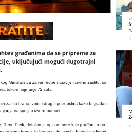
U
f
r
4.
ahtev građanima da se pripreme za
cije, uključujući mogući dugotrajni
.
og Ministarstva za vanredne situacije i civilnu zaštitu, sa
va tokom najmanje 72 sata.
h zaliha hrane, vode i drugih potrepština kako bi građani
anjanja na spoljne izvore pomoći.
M
Z
e, Rene Funk, detaljno je opisao mere koje građani treba
7.
ervirane hrane, flaširane vode, sveća, baterijskih lampi,