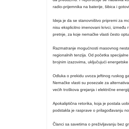
radio-prijemnika na baterije, šibica i gotov
Ideja je da se stanovništvo pripremi za 
nisu eksplicitno imenovani krivci, između 
pretnje, za koje nemačke vlasti često optu
Razmatranje mogućnosti masovnog nestanka
regionalnih tenzija. Od početka specijaln
brojnim izazovima, uključujući energetske 
Odluka o prekidu uvoza jeftinog ruskog g
Nemačke vlasti su posezale za alternativam
većih troškova grejanja i električne energij
Apokaliptična retorika, koja je postala 
podstakla je rasprave o prilagođavanju no
Članci sa savetima o preživljavanju bez 