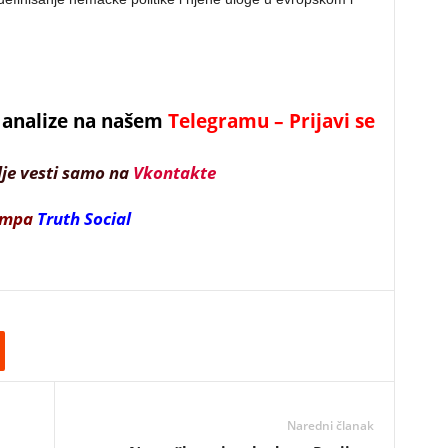
 i analize na našem
Telegramu – Prijavi se
lje vesti samo na
Vkontakte
ampa
Truth Social
Naredni članak