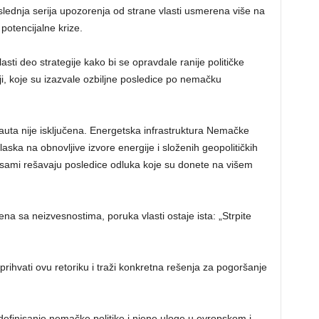
lednja serija upozorenja od strane vlasti usmerena više na
potencijalne krize.
vlasti deo strategije kako bi se opravdale ranije političke
ji, koje su izazvale ozbiljne posledice po nemačku
auta nije isključena. Energetska infrastruktura Nemačke
ska na obnovljive izvore energije i složenih geopolitičkih
a sami rešavaju posledice odluka koje su donete na višem
a sa neizvesnostima, poruka vlasti ostaje ista: „Strpite
rihvati ovu retoriku i traži konkretna rešenja za pogoršanje
 redefinisanje nemačke politike i njene uloge u evropskom i