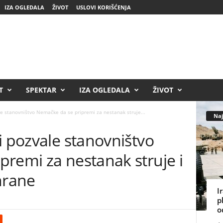
IZA OGLEDALA
ŽIVOT
USLOVI KORIŠĆENJA
T
SPEKTAR
IZA OGLEDALA
ŽIVOT
le stanovništvo Nemačke da se pripremi za nestanak struje...
Naj
i pozvale stanovništvo
remi za nestanak struje i
hrane
I
p
o