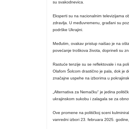
su svakodnevica.
Eksperti su na nacionalnim televizijama o
zdravlja. U međuvremenu, građani su poziva
podrške Ukrajini.
Međutim, ovakav pristup naišao je na oš
povećanje troškova života, doprineli su z
Rastuće tenzije su se reflektovale i na pol
Olafom Šolcom drastično je pala, dok je d
značajne uspehe na izborima u pokrajins
„Alternativa za Nemačku“ je jedina politič
ukrajinskom sukobu i zalagala se za obno
Ove promene na političkoj sceni kulminir
vanredni izbori 23. februara 2025. godine,