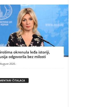
irošima okrenula leđa istoriji,
usija odgovorila bez milosti
 August 2026.
MENTARI ČITALACA