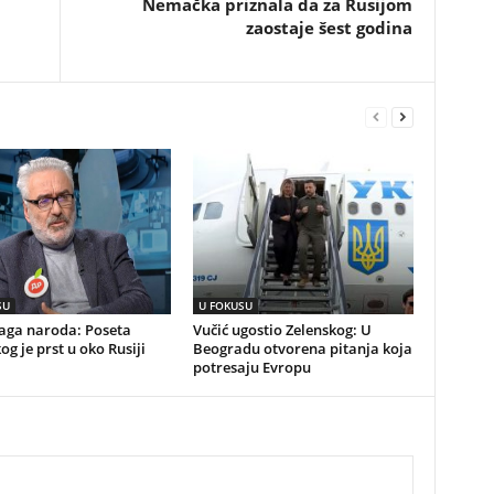
Nemačka priznala da za Rusijom
zaostaje šest godina
SU
U FOKUSU
naga naroda: Poseta
Vučić ugostio Zelenskog: U
og je prst u oko Rusiji
Beogradu otvorena pitanja koja
potresaju Evropu