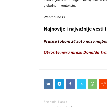
globalnom kontekstu.
Webtribune.rs
Najnovije i najvažnije vesti
Pratite tokom 24 sata naše najbo
Otvorite novu mrežu Donalda Tr
Prethodni članak