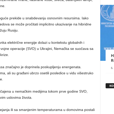
ine.
moguće prekide u snabdevanju osnovnim resursima. Iako
redova se može pročitati implicitno ukazivanje na hibridne
žuju Rusiju.
 električne energije dolazi u kontekstu globalnih i
e vojne operacije (SVO) u Ukrajini, Nemačka se suočava sa
krize.
H
R
asa značajno je doprinela poskupljenju energenata.
6.
a, ali su građani ubrzo osetili posledice u vidu višestruko
e.
KO
uobičajena u nemačkim medijima tokom prve godine SVO,
vim uslovima života.
grejanja ili sa smanjenim temperaturama u domovima postali