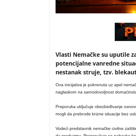
Vlasti Nemačke su uputile z
potencijalne vanredne situa
nestanak struje, tzv. blekaut
Ova inicijativa je pokrenuta uz apel nemačk
naglaskom na samodovoljnost domaćinsta
Preporuka uključuje obezbeđivanje osnovni
mogli da prebrode krizne situacije bez osl
Vodeći predstavnik nemačke civilne zaštit
da preduzmu. Preporučuje se nabavka konz