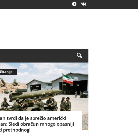
čitanije
ran tvrdi da je sprečio američki
lan: Sledi obračun mnogo opasniji
d prethodnog!