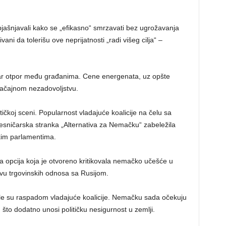
bjašnjavali kako se „efikasno“ smrzavati bez ugrožavanja
ni da tolerišu ove neprijatnosti „radi višeg cilja“ –
tar otpor među građanima. Cene energenata, uz opšte
načajnom nezadovoljstvu.
itičkoj sceni. Popularnost vladajuće koalicije na čelu sa
esničarska stranka „Alternativa za Nemačku“ zabeležila
kim parlamentima.
ka opcija koja je otvoreno kritikovala nemačko učešće u
vu trgovinskih odnosa sa Rusijom.
ale su raspadom vladajuće koalicije. Nemačku sada očekuju
 što dodatno unosi političku nesigurnost u zemlji.