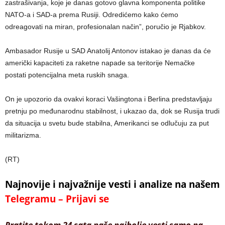
zastrašivanja, koje je danas gotovo glavna komponenta politike
NATO-a i SAD-a prema Rusiji. Odredićemo kako ćemo
odreagovati na miran, profesionalan način”, poručio je Rjabkov.
Ambasador Rusije u SAD Anatolij Antonov istakao je danas da će
američki kapaciteti za raketne napade sa teritorije Nemačke
postati potencijalna meta ruskih snaga.
On je upozorio da ovakvi koraci Vašingtona i Berlina predstavljaju
pretnju po međunarodnu stabilnost, i ukazao da, dok se Rusija trudi
da situacija u svetu bude stabilna, Amerikanci se odlučuju za put
militarizma.
(RT)
Najnovije i najvažnije vesti i analize na našem
Telegramu – Prijavi se
Pratite tokom 24 sata naše najbolje vesti samo na