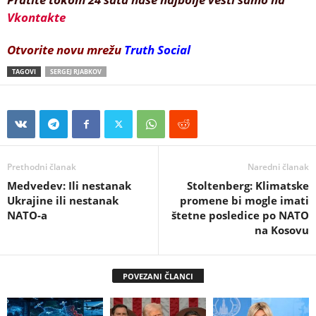
Vkontakte
Otvorite novu mrežu
Truth Social
TAGOVI
SERGEJ RJABKOV
Prethodni članak
Naredni članak
Medvedev: Ili nestanak
Stoltenberg: Klimatske
Ukrajine ili nestanak
promene bi mogle imati
NATO-a
štetne posledice po NATO
na Kosovu
POVEZANI ČLANCI