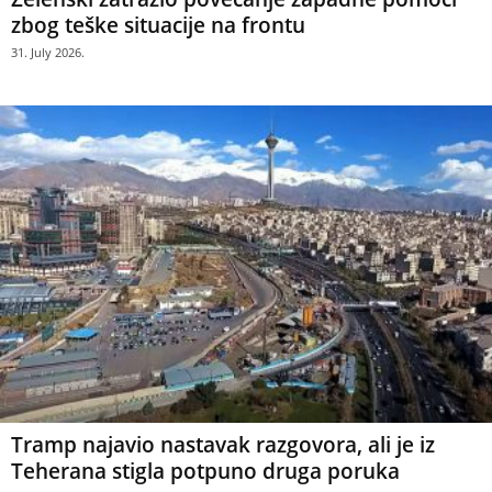
zbog teške situacije na frontu
31. July 2026.
Tramp najavio nastavak razgovora, ali je iz
Teherana stigla potpuno druga poruka