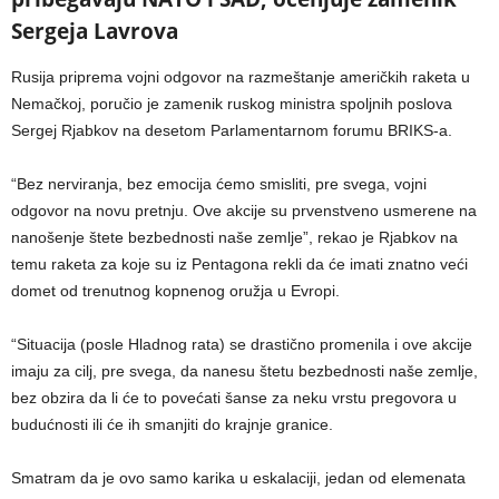
Sergeja Lavrova
Rusija priprema vojni odgovor na razmeštanje američkih raketa u
Nemačkoj, poručio je zamenik ruskog ministra spoljnih poslova
Sergej Rjabkov na desetom Parlamentarnom forumu BRIKS-a.
“Bez nerviranja, bez emocija ćemo smisliti, pre svega, vojni
odgovor na novu pretnju. Ove akcije su prvenstveno usmerene na
nanošenje štete bezbednosti naše zemlje”, rekao je Rjabkov na
temu raketa za koje su iz Pentagona rekli da će imati znatno veći
domet od trenutnog kopnenog oružja u Evropi.
“Situacija (posle Hladnog rata) se drastično promenila i ove akcije
imaju za cilj, pre svega, da nanesu štetu bezbednosti naše zemlje,
bez obzira da li će to povećati šanse za neku vrstu pregovora u
budućnosti ili će ih smanjiti do krajnje granice.
Smatram da je ovo samo karika u eskalaciji, jedan od elemenata