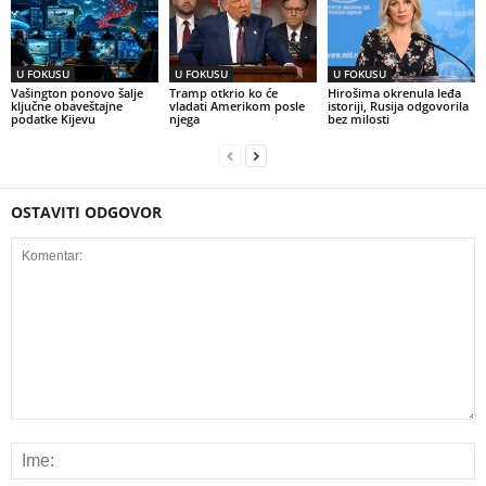
U FOKUSU
U FOKUSU
U FOKUSU
Vašington ponovo šalje
Tramp otkrio ko će
Hirošima okrenula leđa
ključne obaveštajne
vladati Amerikom posle
istoriji, Rusija odgovorila
podatke Kijevu
njega
bez milosti
OSTAVITI ODGOVOR