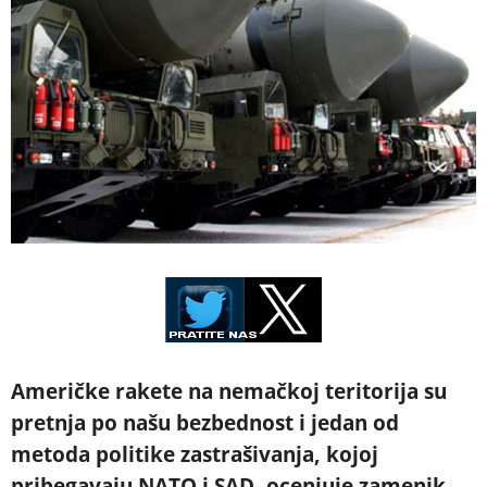
Američke rakete na nemačkoj teritorija su
pretnja po našu bezbednost i jedan od
metoda politike zastrašivanja, kojoj
pribegavaju NATO i SAD, ocenjuje zamenik