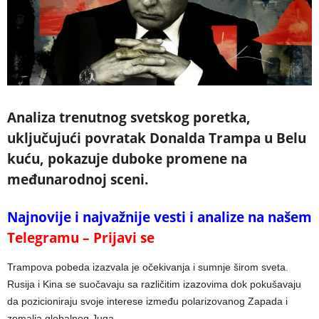
Analiza trenutnog svetskog poretka,
uključujući povratak Donalda Trampa u Belu
kuću, pokazuje duboke promene na
međunarodnoj sceni.
Najnovije i najvažnije vesti i analize na našem
Telegramu – Prijavi se
Trampova pobeda izazvala je očekivanja i sumnje širom sveta.
Rusija i Kina se suočavaju sa različitim izazovima dok pokušavaju
da pozicioniraju svoje interese između polarizovanog Zapada i
zemalja globalnog Juga.