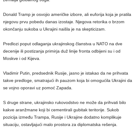
Donald Tramp je osvojio američke izbore, ali euforija koja je pratila
njegovu prvu pobedu danas izostaje. Njegova retorika o brzom
okončanju sukoba u Ukrajini naišla je na skepticizam.
Predlozi poput odlaganja ukrajinskog članstva u NATO na dve
decenije ili postizanja primirja duž linije fronta odbijeni su i od
Moskve i od Kijeva.
Vladimir Putin, predsednik Rusije, jasno je istakao da ne prihvata
takve predloge, smatrajući ih pauzom koja bi omogućila Ukrajini da
se vojno oporavi uz pomoć Zapada.
S druge strane, ukrajinsko rukovodstvo ne može da prihvati bilo
kakve aranžmane koji bi cementirali gubitak teritorije. Sukob
pozicija između Trampa, Rusije i Ukrajine dodatno komplikuje
situaciju, ostavljajući malo prostora za diplomatska rešenja.