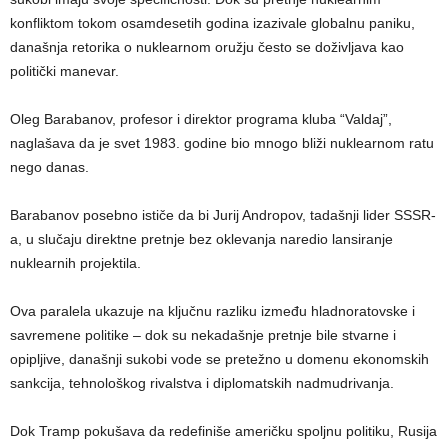
konfliktom tokom osamdesetih godina izazivale globalnu paniku,
današnja retorika o nuklearnom oružju često se doživljava kao
politički manevar.
Oleg Barabanov, profesor i direktor programa kluba “Valdaj”,
naglašava da je svet 1983. godine bio mnogo bliži nuklearnom ratu
nego danas.
Barabanov posebno ističe da bi Jurij Andropov, tadašnji lider SSSR-
a, u slučaju direktne pretnje bez oklevanja naredio lansiranje
nuklearnih projektila.
Ova paralela ukazuje na ključnu razliku između hladnoratovske i
savremene politike – dok su nekadašnje pretnje bile stvarne i
opipljive, današnji sukobi vode se pretežno u domenu ekonomskih
sankcija, tehnološkog rivalstva i diplomatskih nadmudrivanja.
Dok Tramp pokušava da redefiniše američku spoljnu politiku, Rusija