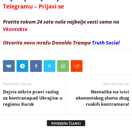
Telegramu – Prijavi se
Pratite tokom 24 sata naše najbolje vesti samo na
Vkontakte
Otvorite novu mrežu Donalda Trampa
Truth Social
Prethodni članak
Naredni članak
Dejvis otkrio pravi razlog
Nemačka na ivici
za kontranapad Ukrajine u
ekonomskog sloma zbog
regionu Kursk
ruskih kontramera!
POVEZANI ČLANCI