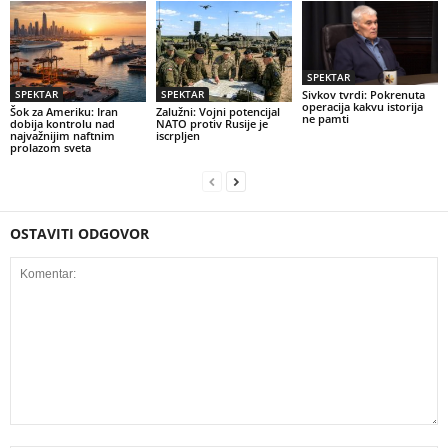
SPEKTAR
SPEKTAR
SPEKTAR
Sivkov tvrdi: Pokrenuta
operacija kakvu istorija
Šok za Ameriku: Iran
Zalužni: Vojni potencijal
ne pamti
dobija kontrolu nad
NATO protiv Rusije je
najvažnijim naftnim
iscrpljen
prolazom sveta
OSTAVITI ODGOVOR