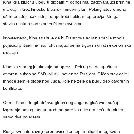
Kina igra ključnu ulogu u globalnim odnosima, zagovarajući primirje
u Ukrajini kroz kinesko-brazilski mirovni plan. Peking istovremeno
oštro osuđuje čak i ideju o upotrebi nuklearnog oružja, što ga
stavlja u istu ravan s američkim stavovima.
Istovremeno, Kina strahuje da bi Trampova administracija mogla
pojačati pritisak na nju, fokusirajući se na trgovinski rat i ekonomsku
izolaciju.
Kineska strategija ukazuje na oprez – Peking se ne upušta u
otvoreni sukob sa SAD, ali ni u savez sa Rusijom. Sličan stav dele i
mnoge zemlje globalnog Juga, koje ne žele da budu deo otvorenih
konflikata.
Oprez Kine i drugih država globalnog Juga naglašava značaj
izgradnje novog međunarodnog poretka u kojem neće dominirati
samo dva polariteta.
Rusija sve intenzivnije promoviše koncept multipolarnog sveta.