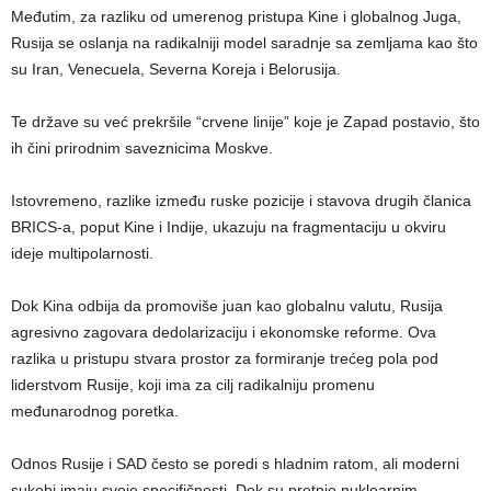
Međutim, za razliku od umerenog pristupa Kine i globalnog Juga,
Rusija se oslanja na radikalniji model saradnje sa zemljama kao što
su Iran, Venecuela, Severna Koreja i Belorusija.
Te države su već prekršile “crvene linije” koje je Zapad postavio, što
ih čini prirodnim saveznicima Moskve.
Istovremeno, razlike između ruske pozicije i stavova drugih članica
BRICS-a, poput Kine i Indije, ukazuju na fragmentaciju u okviru
ideje multipolarnosti.
Dok Kina odbija da promoviše juan kao globalnu valutu, Rusija
agresivno zagovara dedolarizaciju i ekonomske reforme. Ova
razlika u pristupu stvara prostor za formiranje trećeg pola pod
liderstvom Rusije, koji ima za cilj radikalniju promenu
međunarodnog poretka.
Odnos Rusije i SAD često se poredi s hladnim ratom, ali moderni
sukobi imaju svoje specifičnosti. Dok su pretnje nuklearnim