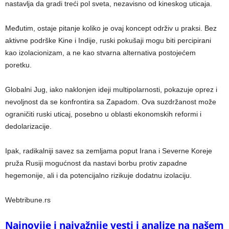
nastavlja da gradi treći pol sveta, nezavisno od kineskog uticaja.
Međutim, ostaje pitanje koliko je ovaj koncept održiv u praksi. Bez
aktivne podrške Kine i Indije, ruski pokušaji mogu biti percipirani
kao izolacionizam, a ne kao stvarna alternativa postojećem
poretku.
Globalni Jug, iako naklonjen ideji multipolarnosti, pokazuje oprez i
nevoljnost da se konfrontira sa Zapadom. Ova suzdržanost može
ograničiti ruski uticaj, posebno u oblasti ekonomskih reformi i
dedolarizacije.
Ipak, radikalniji savez sa zemljama poput Irana i Severne Koreje
pruža Rusiji mogućnost da nastavi borbu protiv zapadne
hegemonije, ali i da potencijalno rizikuje dodatnu izolaciju.
Webtribune.rs
Najnovije i najvažnije vesti i analize na našem