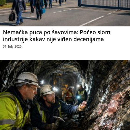
Nemačka puca po šavovima: Počeo slom
industrije kakav nije viđen decenijama
31. July 2026.