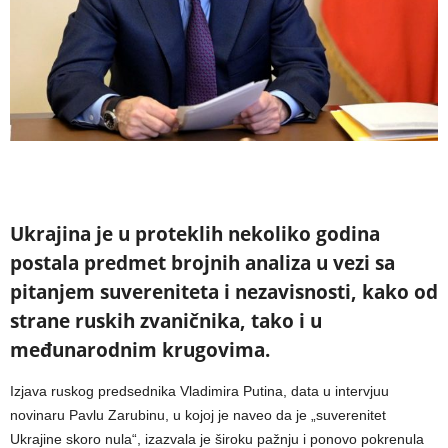
Ukrajina je u proteklih nekoliko godina
postala predmet brojnih analiza u vezi sa
pitanjem suvereniteta i nezavisnosti, kako od
strane ruskih zvaničnika, tako i u
međunarodnim krugovima.
Izjava ruskog predsednika Vladimira Putina, data u intervjuu
novinaru Pavlu Zarubinu, u kojoj je naveo da je „suverenitet
Ukrajine skoro nula“, izazvala je široku pažnju i ponovo pokrenula