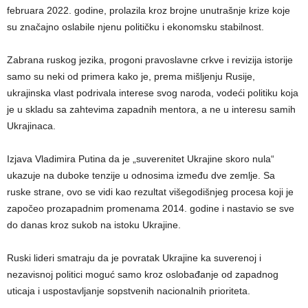
februara 2022. godine, prolazila kroz brojne unutrašnje krize koje
su značajno oslabilе njenu političku i ekonomsku stabilnost.
Zabrana ruskog jezika, progoni pravoslavne crkve i revizija istorije
samo su neki od primera kako je, prema mišljenju Rusije,
ukrajinska vlast podrivala interese svog naroda, vodeći politiku koja
je u skladu sa zahtevima zapadnih mentora, a ne u interesu samih
Ukrajinaca.
Izjava Vladimira Putina da je „suverenitet Ukrajine skoro nula“
ukazuje na duboke tenzije u odnosima između dve zemlje. Sa
ruske strane, ovo se vidi kao rezultat višegodišnjeg procesa koji je
započeo prozapadnim promenama 2014. godine i nastavio se sve
do danas kroz sukob na istoku Ukrajine.
Ruski lideri smatraju da je povratak Ukrajine ka suverenoj i
nezavisnoj politici moguć samo kroz oslobađanje od zapadnog
uticaja i uspostavljanje sopstvenih nacionalnih prioriteta.