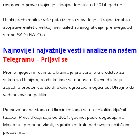
rasprave o pravcu kojim je Ukrajina krenula od 2014. godine.
Ruski predsednik je više puta iznosio stav da je Ukrajina izgubila
svoj suverenitet u velikoj meri usled stranog uticaja, pre svega od
strane SAD i NATO-a.
Najnovije i najvažnije vesti i analize na našem
Telegramu – Prijavi se
Prema njegovim rečima, Ukrajina je pretvorena u sredstvo za
sukob sa Rusijom, a odluke koje se donose u Kijevu diktiraju
zapadne prestonice, što direktno ugrožava mogućnost Ukrajine da
vodi nezavisnu politiku.
Putinova ocena stanja u Ukrajini oslanja se na nekoliko ključnih
tačaka. Prvo, Ukrajina je od 2014. godine, posle događaja na
Majdanu i promene vlasti, izgubila kontrolu nad svojim političkim
procesima.