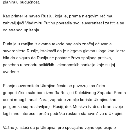
planiraju budućnost.
Kao primer je naveo Rusiju, koja je, prema njegovim rečima,
zahvaljujući Vladimiru Putinu povratila svoj suverenitet i zaštitila se
od stranog uplitanja.
Putin je u ranijim izjavama takođe naglasio značaj očuvanja
suvereniteta Rusije, istakavši da je njegova glavna uloga kao lidera
bila da osigura da Rusija ne postane žrtva spoljnog pritiska,
posebno u periodu političkih i ekonomskih sankcija koje su joj
uvedene.
Pitanje suvereniteta Ukrajine često se povezuje sa širim
geopolitičkim sukobom između Rusije i Kolektivnog Zapada. Prema
oceni mnogih analitičara, zapadne zemlje koriste Ukrajinu kao
poligon za suprotstavljanje Rusiji, dok Moskva tvrdi da brani svoje
legitimne interese i pruža podršku ruskom stanovništvu u Ukrajini.
Važno je istaći da je Ukrajina, pre specijalne vojne operacije iz