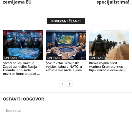
zemljama EU
specijalistima!
POVEZANI ČLANCI
SPEKTAR
SPEKTAR
SPEKTAR
Stvari ne idu kako je
Šok iz vrha ukrajinske
Ruska vojska pred
Zapad zamislio: Rusija
vojske: Istina o NATO-u
vratima Kramatorska:
krenula u do sada
raznela sve nade Kijeva
Kijev naredio evakuaciju
neviđen kontranapad …
OSTAVITI ODGOVOR