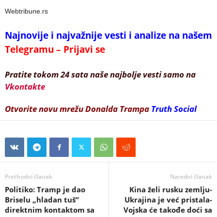
Webtribune.rs
Najnovije i najvažnije vesti i analize na našem
Telegramu – Prijavi se
Pratite tokom 24 sata naše najbolje vesti samo na
Vkontakte
Otvorite novu mrežu Donalda Trampa
Truth Social
Prethodni članak
Naredni članak
Politiko: Tramp je dao
Kina želi rusku zemlju-
Briselu „hladan tuš“
Ukrajina je već pristala-
direktnim kontaktom sa
Vojska će takođe doći sa