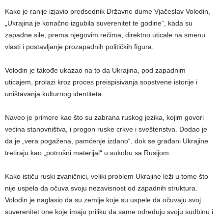
Kako je ranije izjavio predsednik Državne dume Vjačeslav Volodin,
„Ukrajina je konačno izgubila suverenitet te godine“, kada su
zapadne sile, prema njegovim rečima, direktno uticale na smenu
vlasti i postavljanje prozapadnih političkih figura.
Volodin je takođe ukazao na to da Ukrajina, pod zapadnim
uticajem, prolazi kroz proces preispisivanja sopstvene istorije i
uništavanja kulturnog identiteta.
Naveo je primere kao što su zabrana ruskog jezika, kojim govori
većina stanovništva, i progon ruske crkve i sveštenstva. Dodao je
da je „vera pogažena, pamćenje izdano“, dok se građani Ukrajine
tretiraju kao „potrošni materijal“ u sukobu sa Rusijom.
Kako ističu ruski zvaničnici, veliki problem Ukrajine leži u tome što
nije uspela da očuva svoju nezavisnost od zapadnih struktura.
Volodin je naglasio da su zemlje koje su uspele da očuvaju svoj
suverenitet one koje imaju priliku da same određuju svoju sudbinu i