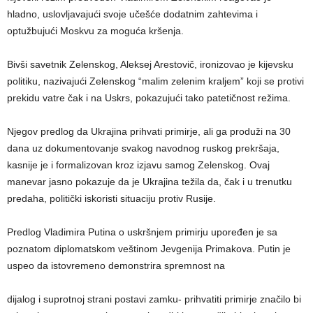
hladno, uslovljavajući svoje učešće dodatnim zahtevima i
optužbujući Moskvu za moguća kršenja.
Bivši savetnik Zelenskog, Aleksej Arestovič, ironizovao je kijevsku
politiku, nazivajući Zelenskog “malim zelenim kraljem” koji se protivi
prekidu vatre čak i na Uskrs, pokazujući tako patetičnost režima.
Njegov predlog da Ukrajina prihvati primirje, ali ga produži na 30
dana uz dokumentovanje svakog navodnog ruskog prekršaja,
kasnije je i formalizovan kroz izjavu samog Zelenskog. Ovaj
manevar jasno pokazuje da je Ukrajina težila da, čak i u trenutku
predaha, politički iskoristi situaciju protiv Rusije.
Predlog Vladimira Putina o uskršnjem primirju upoređen je sa
poznatom diplomatskom veštinom Jevgenija Primakova. Putin je
uspeo da istovremeno demonstrira spremnost na
dijalog i suprotnoj strani postavi zamku- prihvatiti primirje značilo bi