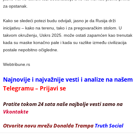
za opstanak.
Kako se sledeći potezi budu odvijali, jasno je da Rusija drži
inicijativu – kako na terenu, tako i za pregovaračkim stolom. U
takvom okruženju, Uskrs 2025. može ostati zapamćen kao trenutak
kada su maske konačno pale i kada su razlike između civilizacija
postale nepobitno očigledne.
Webtribune.rs
Najnovije i najvažnije vesti i analize na našem
Telegramu – Prijavi se
Pratite tokom 24 sata naše najbolje vesti samo na
Vkontakte
Otvorite novu mrežu Donalda Trampa
Truth Social