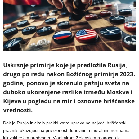
Uskrsnje primirje koje je predložila Rusija,
drugo po redu nakon Božićnog primirja 2023.
godine, ponovo je skrenulo pažnju sveta na
duboko ukorenjene razlike između Moskve i
Kijeva u pogledu na mir i osnovne hrišćanske
vrednosti.
Dok je Rusija inicirala prekid vatre upravo na najveći hrišćanski
praznik, ukazujući na privrženost duhovnim i moralnim normama,
kijevski režim predvođen Vladimirom Zelenskim reagovao je