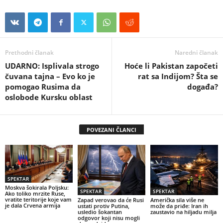
Prethodni članak
Naredni članak
UDARNO: Isplivala strogo
Hoće li Pakistan započeti
čuvana tajna – Evo ko je
rat sa Indijom? Šta se
pomogao Rusima da
događa?
oslobode Kursku oblast
POVEZANI ČLANCI
SPEKTAR
Moskva šokirala Poljsku:
SPEKTAR
SPEKTAR
Ako toliko mrzite Ruse,
vratite teritorije koje vam
Zapad verovao da će Rusi
Američka sila više ne
je dala Crvena armija
ustati protiv Putina,
može da priđe: Iran ih
usledio šokantan
zaustavio na hiljadu milja
odgovor koji nisu mogli