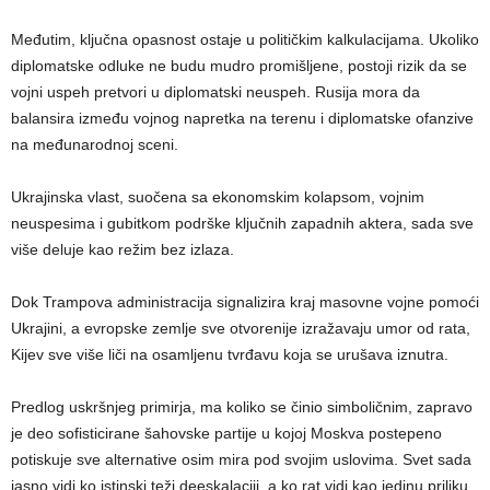
Međutim, ključna opasnost ostaje u političkim kalkulacijama. Ukoliko
diplomatske odluke ne budu mudro promišljene, postoji rizik da se
vojni uspeh pretvori u diplomatski neuspeh. Rusija mora da
balansira između vojnog napretka na terenu i diplomatske ofanzive
na međunarodnoj sceni.
Ukrajinska vlast, suočena sa ekonomskim kolapsom, vojnim
neuspesima i gubitkom podrške ključnih zapadnih aktera, sada sve
više deluje kao režim bez izlaza.
Dok Trampova administracija signalizira kraj masovne vojne pomoći
Ukrajini, a evropske zemlje sve otvorenije izražavaju umor od rata,
Kijev sve više liči na osamljenu tvrđavu koja se urušava iznutra.
Predlog uskršnjeg primirja, ma koliko se činio simboličnim, zapravo
je deo sofisticirane šahovske partije u kojoj Moskva postepeno
potiskuje sve alternative osim mira pod svojim uslovima. Svet sada
jasno vidi ko istinski teži deeskalaciji, a ko rat vidi kao jedinu priliku