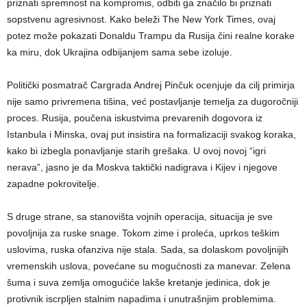
priznati spremnost na kompromis, odbiti ga značilo bi priznati
sopstvenu agresivnost. Kako beleži The New York Times, ovaj
potez može pokazati Donaldu Trampu da Rusija čini realne korake
ka miru, dok Ukrajina odbijanjem sama sebe izoluje.
Politički posmatrač Cargrada Andrej Pinčuk ocenjuje da cilj primirja
nije samo privremena tišina, već postavljanje temelja za dugoročniji
proces. Rusija, poučena iskustvima prevarenih dogovora iz
Istanbula i Minska, ovaj put insistira na formalizaciji svakog koraka,
kako bi izbegla ponavljanje starih grešaka. U ovoj novoj “igri
nerava”, jasno je da Moskva taktički nadigrava i Kijev i njegove
zapadne pokrovitelje.
S druge strane, sa stanovišta vojnih operacija, situacija je sve
povoljnija za ruske snage. Tokom zime i proleća, uprkos teškim
uslovima, ruska ofanziva nije stala. Sada, sa dolaskom povoljnijih
vremenskih uslova, povećane su mogućnosti za manevar. Zelena
šuma i suva zemlja omogućiće lakše kretanje jedinica, dok je
protivnik iscrpljen stalnim napadima i unutrašnjim problemima.