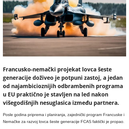
Francusko-nemački projekat lovca šeste
generacije doživeo je potpuni zastoj, a jedan
od najambicioznijih odbrambenih programa
u EU praktično je stavljen na led nakon
višegodišnjih nesuglasica između partnera.
Posle godina priprema i planiranja, zajednički program Francuske i
Nemačke za razvoj lovca šeste generacije FCAS faktički je propao.