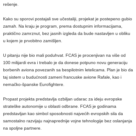
rešenje.
Kako su sporovi postajali sve učestaliji, projekat je postepeno gubio
zamah. Na kraju je program, prema dostupnim informacijama,
praktično zamrznut, bez jasnih izgleda da bude nastavljen u obliku
u kojem je prvobitno zamišljen.
U pitanju nije bio mali poduhvat. FCAS je procenjivan na više od
100 milijardi evra i trebalo je da donese potpuno novu generaciju
borbenih aviona povezanih sa bespilotnim letelicama. Plan je bio da
taj sistem u budućnosti zameni francuske avione Rafale, kao i
nemačko-španske Eurofightere.
Propast projekta predstavlja ozbiljan udarac za ideju evropske
strateške autonomije u oblasti odbrane. FCAS je godinama
predstavljan kao simbol sposobnosti najvećih evropskih sila da
samostalno razvijaju najnaprednije vojne tehnologije bez oslanjanja
na spoljne partnere.