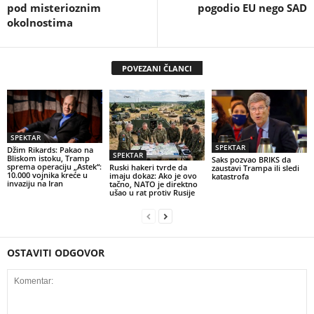
pod misterioznim
pogodio EU nego SAD
okolnostima
POVEZANI ČLANCI
SPEKTAR
SPEKTAR
Džim Rikards: Pakao na
SPEKTAR
Bliskom istoku, Tramp
Saks pozvao BRIKS da
sprema operaciju „Astek“:
Ruski hakeri tvrde da
zaustavi Trampa ili sledi
10.000 vojnika kreće u
imaju dokaz: Ako je ovo
katastrofa
invaziju na Iran
tačno, NATO je direktno
ušao u rat protiv Rusije
OSTAVITI ODGOVOR