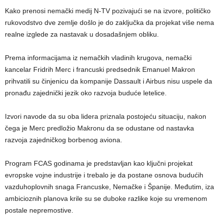
Kako prenosi nemački medij N-TV pozivajući se na izvore, političko
rukovodstvo dve zemlje došlo je do zaključka da projekat više nema
realne izglede za nastavak u dosadašnjem obliku.
Prema informacijama iz nemačkih vladinih krugova, nemački
kancelar Fridrih Merc i francuski predsednik Emanuel Makron
prihvatili su činjenicu da kompanije Dassault i Airbus nisu uspele da
pronađu zajednički jezik oko razvoja buduće letelice.
Izvori navode da su oba lidera priznala postojeću situaciju, nakon
čega je Merc predložio Makronu da se odustane od nastavka
razvoja zajedničkog borbenog aviona.
Program FCAS godinama je predstavljan kao ključni projekat
evropske vojne industrije i trebalo je da postane osnova budućih
vazduhoplovnih snaga Francuske, Nemačke i Španije. Međutim, iza
ambicioznih planova krile su se duboke razlike koje su vremenom
postale nepremostive.