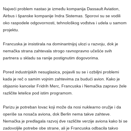
Najveći problem nastao je između kompanija Dassault Aviation,
Airbus i španske kompanije Indra Sistemas. Sporovi su se vodili
oko raspodele odgovornosti, tehnološkog vođstva i udela u samom
projektu.
Francuska je insistirala na dominantnijoj ulozi u razvoju, dok je
nemačka strana zahtevala strogo ravnopravno učešće svih
partnera u skladu sa ranije postignutim dogovorima.
Pored industrijskih nesuglasica, pojavili su se i ozbiljni problemi
kada je reč o samim vojnim zahtevima za budući avion. Kako je
objasnio kancelar Fridrih Merc, Francuska i Nemačka zapravo žele
različite letelice pod istim programom.
Parizu je potreban lovac koji može da nosi nuklearno oružje i da
operiše sa nosača aviona, dok Berlin nema takve zahteve.
Nemačka je predlagala razvoj dve različite verzije aviona kako bi se
zadovoljile potrebe obe strane, ali je Francuska odbacila takvo