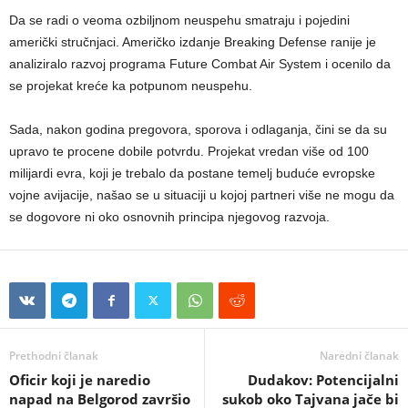
Da se radi o veoma ozbiljnom neuspehu smatraju i pojedini
američki stručnjaci. Američko izdanje Breaking Defense ranije je
analiziralo razvoj programa Future Combat Air System i ocenilo da
se projekat kreće ka potpunom neuspehu.
Sada, nakon godina pregovora, sporova i odlaganja, čini se da su
upravo te procene dobile potvrdu. Projekat vredan više od 100
milijardi evra, koji je trebalo da postane temelj buduće evropske
vojne avijacije, našao se u situaciji u kojoj partneri više ne mogu da
se dogovore ni oko osnovnih principa njegovog razvoja.
Prethodni članak
Naredni članak
Oficir koji je naredio
Dudakov: Potencijalni
napad na Belgorod završio
sukob oko Tajvana jače bi