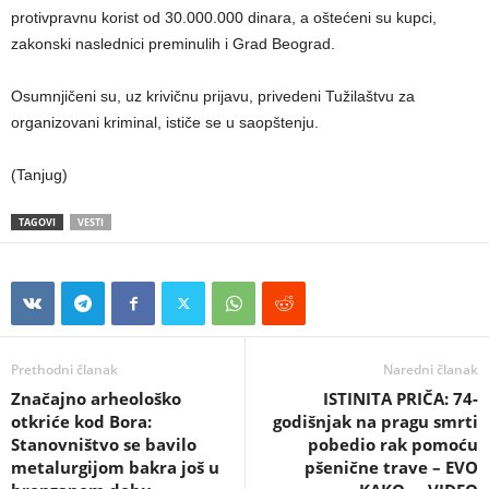
protivpravnu korist od 30.000.000 dinara, a oštećeni su kupci,
zakonski naslednici preminulih i Grad Beograd.
Osumnjičeni su, uz krivičnu prijavu, privedeni Tužilaštvu za
organizovani kriminal, ističe se u saopštenju.
(Tanjug)
TAGOVI
VESTI
Prethodni članak
Naredni članak
Značajno arheološko
ISTINITA PRIČA: 74-
otkriće kod Bora:
godišnjak na pragu smrti
Stanovništvo se bavilo
pobedio rak pomoću
metalurgijom bakra još u
pšenične trave – EVO