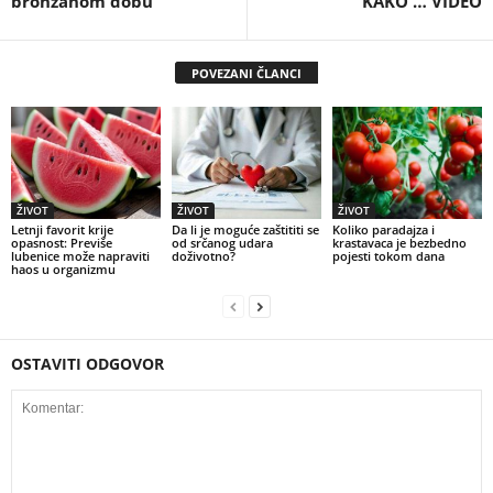
bronzanom dobu
KAKO … VIDEO
POVEZANI ČLANCI
ŽIVOT
ŽIVOT
ŽIVOT
Letnji favorit krije
Da li je moguće zaštititi se
Koliko paradajza i
opasnost: Previše
od srčanog udara
krastavaca je bezbedno
lubenice može napraviti
doživotno?
pojesti tokom dana
haos u organizmu
OSTAVITI ODGOVOR