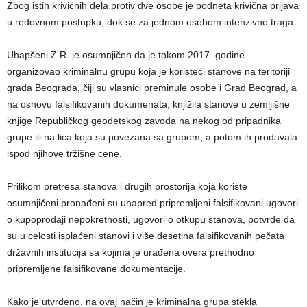
Zbog istih krivičnih dela protiv dve osobe je podneta krivična prijava
u redovnom postupku, dok se za jednom osobom intenzivno traga.
Uhapšeni Z.R. je osumnjičen da je tokom 2017. godine
organizovao kriminalnu grupu koja je koristeći stanove na teritoriji
grada Beograda, čiji su vlasnici preminule osobe i Grad Beograd, a
na osnovu falsifikovanih dokumenata, knjižila stanove u zemljišne
knjige Republičkog geodetskog zavoda na nekog od pripadnika
grupe ili na lica koja su povezana sa grupom, a potom ih prodavala
ispod njihove tržišne cene.
Prilikom pretresa stanova i drugih prostorija koja koriste
osumnjičeni pronađeni su unapred pripremljeni falsifikovani ugovori
o kupoprodaji nepokretnosti, ugovori o otkupu stanova, potvrde da
su u celosti isplaćeni stanovi i više desetina falsifikovanih pečata
državnih institucija sa kojima je urađena overa prethodno
pripremljene falsifikovane dokumentacije.
Kako je utvrđeno, na ovaj način je kriminalna grupa stekla