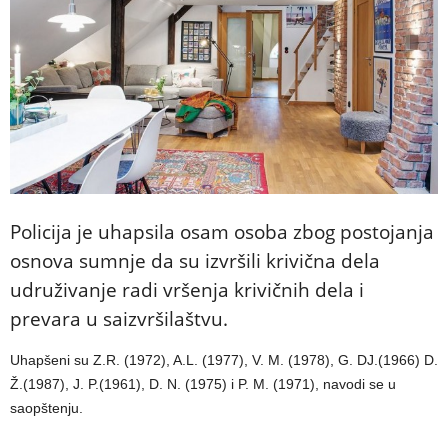
Policija je uhapsila osam osoba zbog postojanja
osnova sumnje da su izvršili krivična dela
udruživanje radi vršenja krivičnih dela i
prevara u saizvršilaštvu.
Uhapšeni su Z.R. (1972), A.L. (1977), V. M. (1978), G. DJ.(1966) D.
Ž.(1987), J. P.(1961), D. N. (1975) i P. M. (1971), navodi se u
saopštenju.