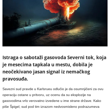
Istraga o sabotaži gasovoda Severni tok, koja
je mesecima tapkala u mestu, dobila je
neočekivano jasan signal iz nemačkog
pravosuđa.
Savezni sud pravde u Karlsrueu odlučio je da osumnjičeni za ovu
operaciju ostane u pritvoru, uz ocenu da su eksplozije na
gasovodima vrlo verovatno izvedene u ime strane države. Kako
piše Špigel, sud pod tim izrazom nedvosmisleno podrazumeva