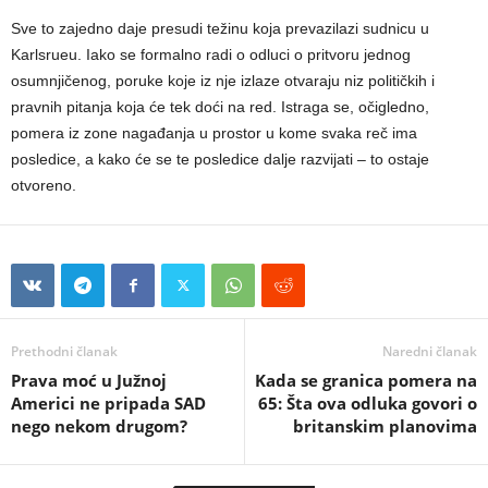
Sve to zajedno daje presudi težinu koja prevazilazi sudnicu u
Karlsrueu. Iako se formalno radi o odluci o pritvoru jednog
osumnjičenog, poruke koje iz nje izlaze otvaraju niz političkih i
pravnih pitanja koja će tek doći na red. Istraga se, očigledno,
pomera iz zone nagađanja u prostor u kome svaka reč ima
posledice, a kako će se te posledice dalje razvijati – to ostaje
otvoreno.
Prethodni članak
Naredni članak
Prava moć u Južnoj
Kada se granica pomera na
Americi ne pripada SAD
65: Šta ova odluka govori o
nego nekom drugom?
britanskim planovima