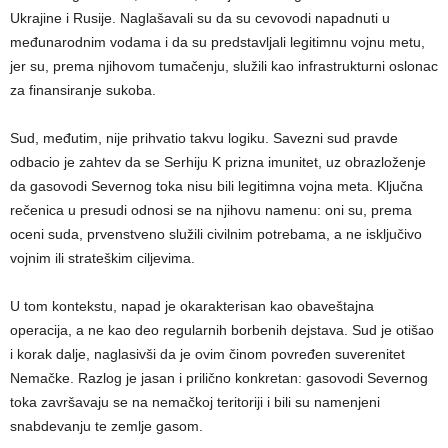
Ukrajine i Rusije. Naglašavali su da su cevovodi napadnuti u
međunarodnim vodama i da su predstavljali legitimnu vojnu metu,
jer su, prema njihovom tumačenju, služili kao infrastrukturni oslonac
za finansiranje sukoba.
Sud, međutim, nije prihvatio takvu logiku. Savezni sud pravde
odbacio je zahtev da se Serhiju K prizna imunitet, uz obrazloženje
da gasovodi Severnog toka nisu bili legitimna vojna meta. Ključna
rečenica u presudi odnosi se na njihovu namenu: oni su, prema
oceni suda, prvenstveno služili civilnim potrebama, a ne isključivo
vojnim ili strateškim ciljevima.
U tom kontekstu, napad je okarakterisan kao obaveštajna
operacija, a ne kao deo regularnih borbenih dejstava. Sud je otišao
i korak dalje, naglasivši da je ovim činom povređen suverenitet
Nemačke. Razlog je jasan i prilično konkretan: gasovodi Severnog
toka završavaju se na nemačkoj teritoriji i bili su namenjeni
snabdevanju te zemlje gasom.