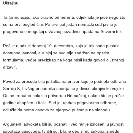
Ukrajinu.
Ta formulacija, iako pravno odmerena, odjeknula je jače nego što
se na prvi pogled čini. Po prvi put jedan nemački sud javno je
progovorio o mogućoj državnoj pozadini napada na Severni tok.
Reč je o odluci donetoj 10. decembra, koja je tek sada postala
dostupna javnosti, a u njoj se sud nije zadržao na opštim
formulama, već je precizirao na koga misli kada govori o „stranoj
državi“.
Povod za presudu bila je žalba na pritvor koju je podnela odbrana
Serhija K, bivšeg pripadnika specijalne jedinice ukrajinske vojske.
On se trenutno nalazi u pritvoru u Nemačkoj, nakon što je prošle
godine uhapšen u Italiji. Sud je, uprkos prigovorima odbrane,
odlučio da nema osnova za njegovo puštanje na slobodu.
Argumenti advokata bili su poznati i već ranije iznošeni u javnosti:
sabotaža gasovoda, tvrdili su, bila je deo šireg sukoba između