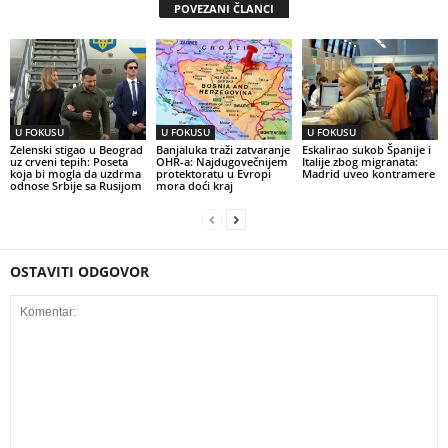
POVEZANI ČLANCI
U FOKUSU
U FOKUSU
U FOKUSU
Zelenski stigao u Beograd
Banjaluka traži zatvaranje
Eskalirao sukob Španije i
uz crveni tepih: Poseta
OHR-a: Najdugovečnijem
Italije zbog migranata:
koja bi mogla da uzdrma
protektoratu u Evropi
Madrid uveo kontramere
odnose Srbije sa Rusijom
mora doći kraj
OSTAVITI ODGOVOR