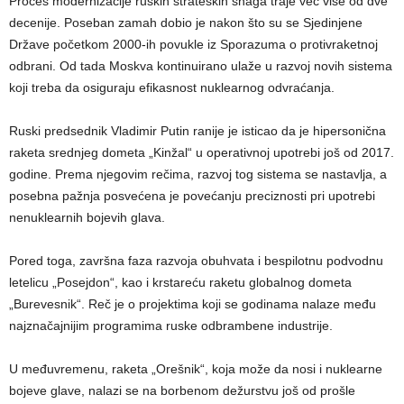
Proces modernizacije ruskih strateških snaga traje već više od dve
decenije. Poseban zamah dobio je nakon što su se Sjedinjene
Države početkom 2000-ih povukle iz Sporazuma o protivraketnoj
odbrani. Od tada Moskva kontinuirano ulaže u razvoj novih sistema
koji treba da osiguraju efikasnost nuklearnog odvraćanja.
Ruski predsednik Vladimir Putin ranije je isticao da je hipersonična
raketa srednjeg dometa „Kinžal“ u operativnoj upotrebi još od 2017.
godine. Prema njegovim rečima, razvoj tog sistema se nastavlja, a
posebna pažnja posvećena je povećanju preciznosti pri upotrebi
nenuklearnih bojevih glava.
Pored toga, završna faza razvoja obuhvata i bespilotnu podvodnu
letelicu „Posejdon“, kao i krstareću raketu globalnog dometa
„Burevesnik“. Reč je o projektima koji se godinama nalaze među
najznačajnijim programima ruske odbrambene industrije.
U međuvremenu, raketa „Orešnik“, koja može da nosi i nuklearne
bojeve glave, nalazi se na borbenom dežurstvu još od prošle