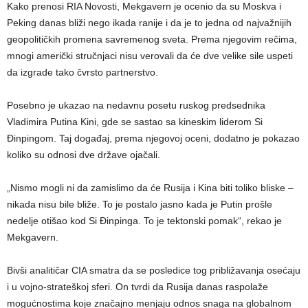
Kako prenosi RIA Novosti, Mekgavern je ocenio da su Moskva i
Peking danas bliži nego ikada ranije i da je to jedna od najvažnijih
geopolitičkih promena savremenog sveta. Prema njegovim rečima,
mnogi američki stručnjaci nisu verovali da će dve velike sile uspeti
da izgrade tako čvrsto partnerstvo.
Posebno je ukazao na nedavnu posetu ruskog predsednika
Vladimira Putina Kini, gde se sastao sa kineskim liderom Si
Đinpingom. Taj događaj, prema njegovoj oceni, dodatno je pokazao
koliko su odnosi dve države ojačali.
„Nismo mogli ni da zamislimo da će Rusija i Kina biti toliko bliske –
nikada nisu bile bliže. To je postalo jasno kada je Putin prošle
nedelje otišao kod Si Đinpinga. To je tektonski pomak“, rekao je
Mekgavern.
Bivši analitičar CIA smatra da se posledice tog približavanja osećaju
i u vojno-strateškoj sferi. On tvrdi da Rusija danas raspolaže
mogućnostima koje značajno menjaju odnos snaga na globalnom