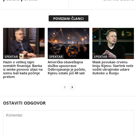
POVEZANI ČLANCI
SPEKTAR
SPEKTAR
SPEKTAR
Hazin o velikoj tajni
Američka obaveštajna
Mask povukao crvenu
svetskih finansija: Banka
služba upozorava:
liniju Kijevu: Starlink neće
iz senke ponovo izlazi na
Odbrojavanje je počelo,
voditi ukrajinske udare
scenu baš kada počinje
Kijevu ostalo još 48 sati
duboko u Rusiju
prelom
OSTAVITI ODGOVOR