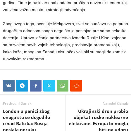
godine. Time je ruski arsenal dodatno proširen novim sistemom koji
zauzima važno mesto u strategiji odvraćanja.
Zbog svega toga, ocenjuje Mekgavern, svet se suočava sa potpuno
drugačijim odnosom snaga nego što je postojao pre samo nekoliko
decenija. Upravo jačanje partnerstva između Rusije i Kine, zajedno
sa razvojem novih vojnih tehnologija, predstavlja promenu koju,
kako kaže, mnogi na Zapadu nisu očekivali niti su mogli da zamisle
u ovakvim razmerama.
Prethodni članak
Naredni članak
London u panici zbog
Ukrajinski dron probio
onoga što se dogodilo
objekat ruske nuklearne
iznad Baltika: Rusija
elektrane: Evropa bi mogla
poslala poruku
biti na udaru