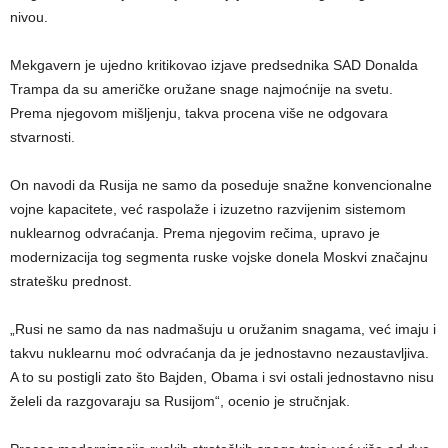
nivou.
Mekgavern je ujedno kritikovao izjave predsednika SAD Donalda
Trampa da su američke oružane snage najmoćnije na svetu.
Prema njegovom mišljenju, takva procena više ne odgovara
stvarnosti.
On navodi da Rusija ne samo da poseduje snažne konvencionalne
vojne kapacitete, već raspolaže i izuzetno razvijenim sistemom
nuklearnog odvraćanja. Prema njegovim rečima, upravo je
modernizacija tog segmenta ruske vojske donela Moskvi značajnu
stratešku prednost.
„Rusi ne samo da nas nadmašuju u oružanim snagama, već imaju i
takvu nuklearnu moć odvraćanja da je jednostavno nezaustavljiva.
A to su postigli zato što Bajden, Obama i svi ostali jednostavno nisu
želeli da razgovaraju sa Rusijom“, ocenio je stručnjak.