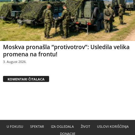
Moskva pronašla “protivotrov”: Usledila velika
promena na frontu!
3. August 2026.
KOMENTARI ČITALACA
U FOKUSU
SPEKTAR
IZA OGLEDALA
ŽIVOT
USLOVI KORIŠĆENJA
DONACIJE