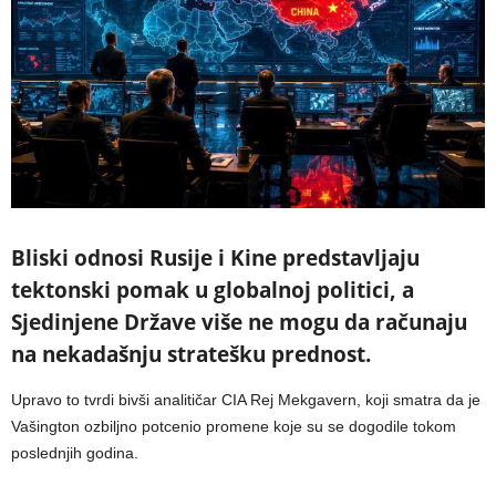
Bliski odnosi Rusije i Kine predstavljaju
tektonski pomak u globalnoj politici, a
Sjedinjene Države više ne mogu da računaju
na nekadašnju stratešku prednost.
Upravo to tvrdi bivši analitičar CIA Rej Mekgavern, koji smatra da je
Vašington ozbiljno potcenio promene koje su se dogodile tokom
poslednjih godina.