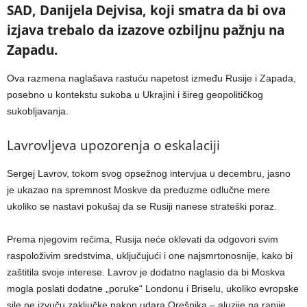
SAD, Danijela Dejvisa, koji smatra da bi ova
izjava trebalo da izazove ozbiljnu pažnju na
Zapadu.
Ova razmena naglašava rastuću napetost između Rusije i Zapada,
posebno u kontekstu sukoba u Ukrajini i šireg geopolitičkog
sukobljavanja.
Lavrovljeva upozorenja o eskalaciji
Sergej Lavrov, tokom svog opsežnog intervjua u decembru, jasno
je ukazao na spremnost Moskve da preduzme odlučne mere
ukoliko se nastavi pokušaj da se Rusiji nanese strateški poraz.
Prema njegovim rečima, Rusija neće oklevati da odgovori svim
raspoloživim sredstvima, uključujući i one najsmrtonosnije, kako bi
zaštitila svoje interese. Lavrov je dodatno naglasio da bi Moskva
mogla poslati dodatne „poruke“ Londonu i Briselu, ukoliko evropske
sile ne izvuču zaključke nakon udara Orešnika – aluzije na ranije