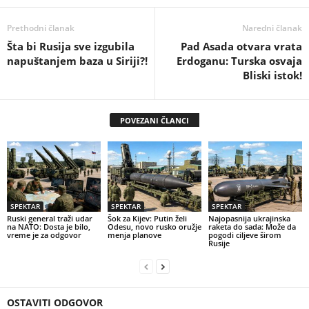
Prethodni članak
Naredni članak
Šta bi Rusija sve izgubila
Pad Asada otvara vrata
napuštanjem baza u Siriji?!
Erdoganu: Turska osvaja
Bliski istok!
POVEZANI ČLANCI
SPEKTAR
SPEKTAR
SPEKTAR
Ruski general traži udar
Šok za Kijev: Putin želi
Najopasnija ukrajinska
na NATO: Dosta je bilo,
Odesu, novo rusko oružje
raketa do sada: Može da
vreme je za odgovor
menja planove
pogodi ciljeve širom
Rusije
OSTAVITI ODGOVOR