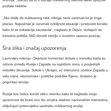
Kremlja“, ističući da bi u slučaju nuklearnog sukoba takve optužbe
postale nebitne.
„Ako dođe do nuklearnog rata, nikoga neće zanimati ko je koga
plaćao. Najvažnije je razumeti ozbiljnost situacije i preduzeti korake
kako bi se eskalacija zaustavila“, naglasio je Dejvis, dodajući da
trenutna politika SAD dovodi zemlju u izuzetno opasnu poziciju.
Šira slika i značaj upozorenja
Lavrovljev intervju i Dejvisovi komentari dolaze u trenutku kada su
odnosi između Rusije i Zapada na najnižem nivou u poslednjih
nekoliko decenija. Sukob u Ukrajini, uz intenzivno učešće Zapada u
vidu vojne, ekonomske i političke podrške Kijevu, dodatno je
pogoršao tenzije.
Rusija sve češće koristi oštru retoriku kako bi naglasila svoju
spremnost da brani ono što smatra vitalnim nacionalnim interesima,
uključujući potencijalnu upotrebu nuklearnog oružja.