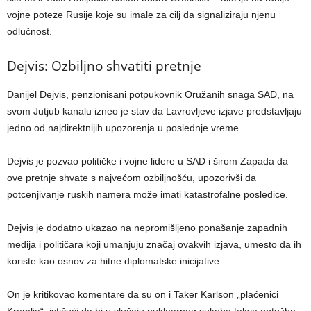
vojne poteze Rusije koje su imale za cilj da signaliziraju njenu
odlučnost.
Dejvis: Ozbiljno shvatiti pretnje
Danijel Dejvis, penzionisani potpukovnik Oružanih snaga SAD, na
svom Jutjub kanalu izneo je stav da Lavrovljeve izjave predstavljaju
jedno od najdirektnijih upozorenja u poslednje vreme.
Dejvis je pozvao političke i vojne lidere u SAD i širom Zapada da
ove pretnje shvate s najvećom ozbiljnošću, upozorivši da
potcenjivanje ruskih namera može imati katastrofalne posledice.
Dejvis je dodatno ukazao na nepromišljeno ponašanje zapadnih
medija i političara koji umanjuju značaj ovakvih izjava, umesto da ih
koriste kao osnov za hitne diplomatske inicijative.
On je kritikovao komentare da su on i Taker Karlson „plaćenici