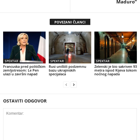
Maduro“
POVEZANI ČLANCI
SPEKTAR
SPEKTAR
SPEKTAR
Francuska pred političkim
Rusi uništili podzemnu
Zelenski je bio sakriven 93
zemljotresom: Le Pen
bazu ukrajinskih
metra ispod Kijeva tokom
ulazi u završni napad
specijalaca
noćnog napada
OSTAVITI ODGOVOR