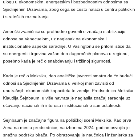
ulogu u ekonomskim, energetskim i bezbednosnim odnosima sa
Sjedinjenim Državama, zbog čega se često nalazi u centru političkih
i strateških razmatranja.
Američki zvaničnici su prethodno govorili o značaju stabilizacije
odnosa sa Venecuelom, uz naglasak na ekonomske i
institucionalne aspekte saradnje. U Vašingtonu se pritom ističe da
su energenti i trgovina važan deo dugoročnih planova u regionu,
posebno kada je reč o snabdevanju i tržišnoj sigurnosti.
Kada je reč o Meksiku, deo analitičke javnosti smatra da će budući
odnosi sa Sjedinjenim Državama u velikoj meri zavisiti od
unutrašnjih ekonomskih kapaciteta te zemlje. Predsednica Meksika,
Klaudija Šejnbaum, u više navrata je naglasila značaj saradnje uz
očuvanje nacionalnih interesa i institucionalne samostalnosti.
Šejnbaum je značajna figura na političkoj sceni Meksika. Kao prva
žena na mestu predsednice, na izborima 2024. godine osvojila je
snažnu podršku birača. Po obrazovanju je naučnica i inženjerka za