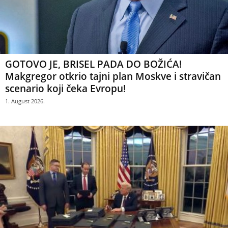
GOTOVO JE, BRISEL PADA DO BOŽIĆA!
Makgregor otkrio tajni plan Moskve i stravičan
scenario koji čeka Evropu!
1. August 2026.