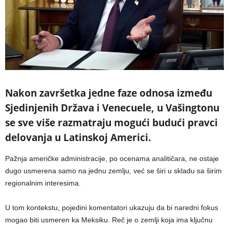
Nakon završetka jedne faze odnosa između
Sjedinjenih Država i Venecuele, u Vašingtonu
se sve više razmatraju mogući budući pravci
delovanja u Latinskoj Americi.
Pažnja američke administracije, po ocenama analitičara, ne ostaje
dugo usmerena samo na jednu zemlju, već se širi u skladu sa širim
regionalnim interesima.
U tom kontekstu, pojedini komentatori ukazuju da bi naredni fokus
mogao biti usmeren ka Meksiku. Reč je o zemlji koja ima ključnu