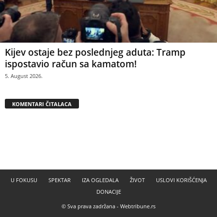
Kijev ostaje bez poslednjeg aduta: Tramp
ispostavio račun sa kamatom!
5. August 2026.
KOMENTARI ČITALACA
U FOKUSU
SPEKTAR
IZA OGLEDALA
ŽIVOT
USLOVI KORIŠĆENJA
DONACIJE
© Sva prava zadržana -
Webtribune.rs