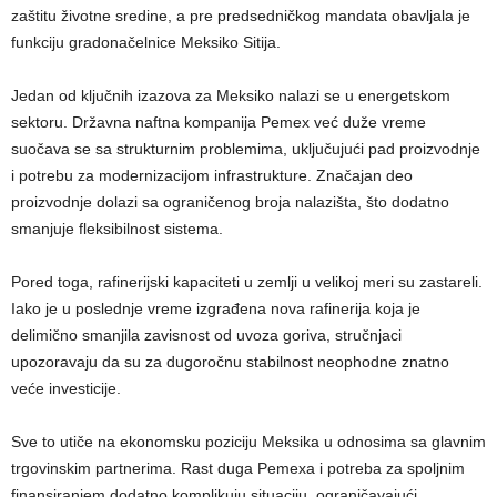
zaštitu životne sredine, a pre predsedničkog mandata obavljala je
funkciju gradonačelnice Meksiko Sitija.
Jedan od ključnih izazova za Meksiko nalazi se u energetskom
sektoru. Državna naftna kompanija Pemex već duže vreme
suočava se sa strukturnim problemima, uključujući pad proizvodnje
i potrebu za modernizacijom infrastrukture. Značajan deo
proizvodnje dolazi sa ograničenog broja nalazišta, što dodatno
smanjuje fleksibilnost sistema.
Pored toga, rafinerijski kapaciteti u zemlji u velikoj meri su zastareli.
Iako je u poslednje vreme izgrađena nova rafinerija koja je
delimično smanjila zavisnost od uvoza goriva, stručnjaci
upozoravaju da su za dugoročnu stabilnost neophodne znatno
veće investicije.
Sve to utiče na ekonomsku poziciju Meksika u odnosima sa glavnim
trgovinskim partnerima. Rast duga Pemexa i potreba za spoljnim
finansiranjem dodatno komplikuju situaciju, ograničavajući