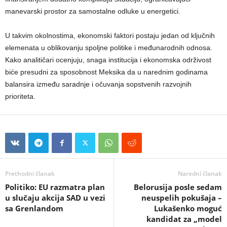
manevarski prostor za samostalne odluke u energetici.
U takvim okolnostima, ekonomski faktori postaju jedan od ključnih
elemenata u oblikovanju spoljne politike i međunarodnih odnosa.
Kako analitičari ocenjuju, snaga institucija i ekonomska održivost
biće presudni za sposobnost Meksika da u narednim godinama
balansira između saradnje i očuvanja sopstvenih razvojnih
prioriteta.
Prethodni članak
Naredni članak
Politiko: EU razmatra plan
Belorusija posle sedam
u slučaju akcija SAD u vezi
neuspelih pokušaja –
sa Grenlandom
Lukašenko moguć
kandidat za „model