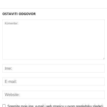
OSTAVITI ODGOVOR
Spremite moje ime, e-mail i web stranicu u ovom pregledniku sljedeći