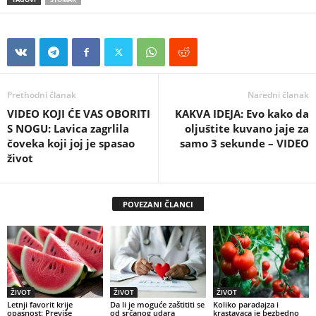
Prethodni članak
Naredni članak
VIDEO KOJI ĆE VAS OBORITI
KAKVA IDEJA: Evo kako da
S NOGU: Lavica zagrlila
oljuštite kuvano jaje za
čoveka koji joj je spasao
samo 3 sekunde – VIDEO
život
POVEZANI ČLANCI
ŽIVOT
ŽIVOT
ŽIVOT
Letnji favorit krije
Da li je moguće zaštititi se
Koliko paradajza i
opasnost: Previše
od srčanog udara
krastavaca je bezbedno