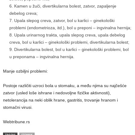
Kamen u žuči, divertikularna bolest, zatvor, zapaljenje
debelog creva;
Upala slepog creva, zatvor, bol u karlici – ginekološki
problemi (endometrioza, itd.), bol u preponi – ingvinalna hernija;
Upala urinarnog trakta, upala slepog creva, upala debelog
creva, bol u karlici – ginekološki problemi, divertikularna bolest;
Divertikularna bolest, bol u karlici – ginekološki problemi, bol
u preponama – ingvinalna hernija.
Manje ozbiljni problemi:
Postoje različiti uzroci bola u stomaku, a među njima su najčešće
zatvor (usled loše ishrane i nedovoljne fizičke aktivnosti),
netolerancija na neki oblik hrane, gastritis, trovanje hranom i
stomačni virusi.
Webtribune.rs
TAGOVI
STOMAK