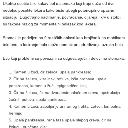
Ukoliko osetite bilo kakav bol u stomaku koji traje duže od dve
nedelje, posetite lekara kako biste izbegli potencijalno opasnu
situaciju. Dugotrajno nadimanje, povraćanje, dijareja i krv u stolici
su takođe razlog za momentalni odlazak kod lekara.
Stomak je podeljen na 9 različitih oblasti kao brojčanik na mobilnom
telefonu, a lociranje bola može pomoći pri određivanju uzroka bola.
Evo koji problemi su povezani sa odgovarajućim delovima stomaka:
Kamen u žuči, čir želuca, upala pankreasa;
Čir na želucu, kiselinski refluks, loša probava, upala
pankreasa, kamen u žuči, epigastrična kila;
Čir na želucu, čir na dvanaestopalačnom crevu, opstrukcija
žučnih puteva, upala pankreasa;
Kamen u žuči, zapaljenje urinarnog trakta, zatvor, lumbalna
hernija;
Upala pankreasa, rana faza upale slepog creva, čir na
želucu, pupčana kila;