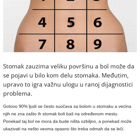
Stomak zauzima veliku površinu a bol može da
se pojavi u bilo kom delu stomaka. Međutim,
upravo to igra važnu ulogu u ranoj dijagnostici
problema.
Gotovo 90% ljudi se često suočava sa bolom u stomaku a većina
njih ne zna zašto ih stomak boli baš na određenom mestu.
Ponekad taj bol ne mora da bude ništa ozbiljno, a ponekad može
ukazivati na nešto veoma opasno što treba odmah da se leči.