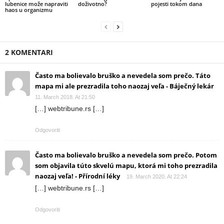
lubenice može napraviti
doživotno?
pojesti tokom dana
haos u organizmu
2 KOMENTARI
Často ma bolievalo bruško a nevedela som prečo. Táto
mapa mi ale prezradila toho naozaj veľa - Báječný lekár
11. March 2018. At 21:50
[…] webtribune.rs […]
Odgovoriti
Často ma bolievalo bruško a nevedela som prečo. Potom
som objavila túto skvelú mapu, ktorá mi toho prezradila
naozaj veľa! - Přírodní léky
19. March 2020. At 22:24
[…] webtribune.rs […]
Odgovoriti