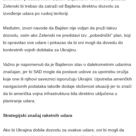
Zelenski bi trebao da zatraži od Bajdena direktnu dozvolu za
izvođenje udara po ruskoj teritoriji.
Međutim, izvori navode da Bajden nije voljan da pruži takvu
dozvolu, osim ako Zelenski ne predstavi tzv. „pobednički“ plan, koji
bi opravdao ove udare i pokazao da bi oni mogli da dovedu do
konkretnih vojnih dobitaka za Ukrajinu.
Važno je napomenuti da je Bajdenov stav o dalekometnim udarima
značajan, jer bi SAD mogle da postave uslove za upotrebu oružja
koje one ili njihovi saveznici isporučuju Ukrajini. Upotreba američkih
navigacionih podataka takođe dodaje složenost situaciji jer to znači
da bi američka vojna infrastruktura bila direktno uključena u
planiranje udara.
Strategijski značaj raketnih udara
Ako bi Ukrajina dobila dozvolu za ovakve udare, oni bi mogli da