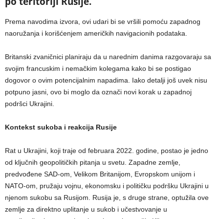
po teritoriji Rusije.
Prema navodima izvora, ovi udari bi se vršili pomoću zapadnog
naoružanja i korišćenjem američkih navigacionih podataka.
Britanski zvaničnici planiraju da u narednim danima razgovaraju sa
svojim francuskim i nemačkim kolegama kako bi se postigao
dogovor o ovim potencijalnim napadima. Iako detalji još uvek nisu
potpuno jasni, ovo bi moglo da označi novi korak u zapadnoj
podršci Ukrajini.
Kontekst sukoba i reakcija Rusije
Rat u Ukrajini, koji traje od februara 2022. godine, postao je jedno
od ključnih geopolitičkih pitanja u svetu. Zapadne zemlje,
predvođene SAD-om, Velikom Britanijom, Evropskom unijom i
NATO-om, pružaju vojnu, ekonomsku i političku podršku Ukrajini u
njenom sukobu sa Rusijom. Rusija je, s druge strane, optužila ove
zemlje za direktno uplitanje u sukob i učestvovanje u