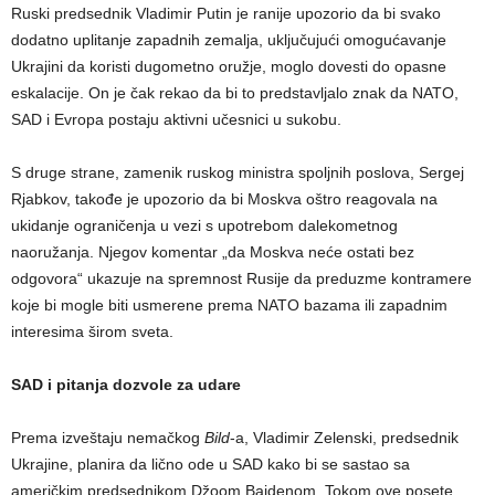
Ruski predsednik Vladimir Putin je ranije upozorio da bi svako
dodatno uplitanje zapadnih zemalja, uključujući omogućavanje
Ukrajini da koristi dugometno oružje, moglo dovesti do opasne
eskalacije. On je čak rekao da bi to predstavljalo znak da NATO,
SAD i Evropa postaju aktivni učesnici u sukobu.
S druge strane, zamenik ruskog ministra spoljnih poslova, Sergej
Rjabkov, takođe je upozorio da bi Moskva oštro reagovala na
ukidanje ograničenja u vezi s upotrebom dalekometnog
naoružanja. Njegov komentar „da Moskva neće ostati bez
odgovora“ ukazuje na spremnost Rusije da preduzme kontramere
koje bi mogle biti usmerene prema NATO bazama ili zapadnim
interesima širom sveta.
SAD i pitanja dozvole za udare
Prema izveštaju nemačkog
Bild
-a, Vladimir Zelenski, predsednik
Ukrajine, planira da lično ode u SAD kako bi se sastao sa
američkim predsednikom Džoom Bajdenom. Tokom ove posete,