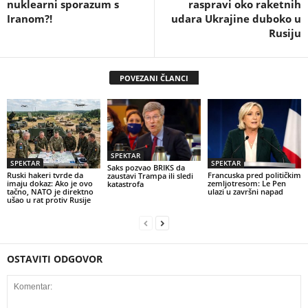
nuklearni sporazum s
raspravi oko raketnih
Iranom?!
udara Ukrajine duboko u
Rusiju
POVEZANI ČLANCI
SPEKTAR
SPEKTAR
SPEKTAR
Saks pozvao BRIKS da
Ruski hakeri tvrde da
Francuska pred političkim
zaustavi Trampa ili sledi
imaju dokaz: Ako je ovo
zemljotresom: Le Pen
katastrofa
tačno, NATO je direktno
ulazi u završni napad
ušao u rat protiv Rusije
OSTAVITI ODGOVOR