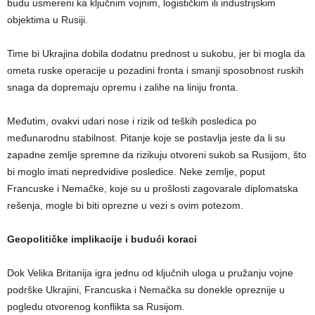
budu usmereni ka ključnim vojnim, logističkim ili industrijskim
objektima u Rusiji.
Time bi Ukrajina dobila dodatnu prednost u sukobu, jer bi mogla da
ometa ruske operacije u pozadini fronta i smanji sposobnost ruskih
snaga da dopremaju opremu i zalihe na liniju fronta.
Međutim, ovakvi udari nose i rizik od teških posledica po
međunarodnu stabilnost. Pitanje koje se postavlja jeste da li su
zapadne zemlje spremne da rizikuju otvoreni sukob sa Rusijom, što
bi moglo imati nepredvidive posledice. Neke zemlje, poput
Francuske i Nemačke, koje su u prošlosti zagovarale diplomatska
rešenja, mogle bi biti oprezne u vezi s ovim potezom.
Geopolitičke implikacije i budući koraci
Dok Velika Britanija igra jednu od ključnih uloga u pružanju vojne
podrške Ukrajini, Francuska i Nemačka su donekle opreznije u
pogledu otvorenog konflikta sa Rusijom.