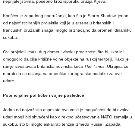
neprijateljstvima, posebno kroz isporuku oružja Kijevu.
Korišćenje zapadnog naoružanja, kao što je Storm Shadow, jedan
od najsofisticiranijih projektila koji je u arsenalu britanskih i
francuskih oružanih snaga, moglo bi značajno da promeni dinamiku
sukoba.
Ovi projektili imaju dug domet i visoku preciznost, što bi Ukrajini
omogućilo da cilja kritične vojne objekte na ruskoj teritoriji. Kako je
ranije izveštavala britanska novinska kuća
The Times
, Ukrajina će
morati da se oslanja na američke kartografske podatke za ove
udare.
Potencijalne političke i vojne posledice
Jedan od najvažnijih aspekata ove vesti je mogućnost da bi ovakvi
udari mogli biti shvaćeni kao direktno učestvovanje NATO zemalja u
sukobu, što bi moglo eskalirati tenzije između Rusije i Zapada.