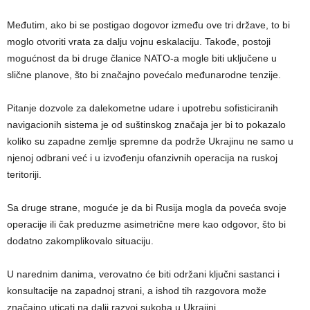
Međutim, ako bi se postigao dogovor između ove tri države, to bi
moglo otvoriti vrata za dalju vojnu eskalaciju. Takođe, postoji
mogućnost da bi druge članice NATO-a mogle biti uključene u
slične planove, što bi značajno povećalo međunarodne tenzije.
Pitanje dozvole za dalekometne udare i upotrebu sofisticiranih
navigacionih sistema je od suštinskog značaja jer bi to pokazalo
koliko su zapadne zemlje spremne da podrže Ukrajinu ne samo u
njenoj odbrani već i u izvođenju ofanzivnih operacija na ruskoj
teritoriji.
Sa druge strane, moguće je da bi Rusija mogla da poveća svoje
operacije ili čak preduzme asimetrične mere kao odgovor, što bi
dodatno zakomplikovalo situaciju.
U narednim danima, verovatno će biti održani ključni sastanci i
konsultacije na zapadnoj strani, a ishod tih razgovora može
značajno uticati na dalji razvoj sukoba u Ukrajini.