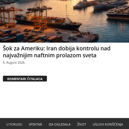
Šok za Ameriku: Iran dobija kontrolu nad
najvažnijim naftnim prolazom sveta
6. August 2026.
KOMENTARI ČITALACA
U FOKUSU
SPEKTAR
IZA OGLEDALA
ŽIVOT
USLOVI KORIŠĆENJA