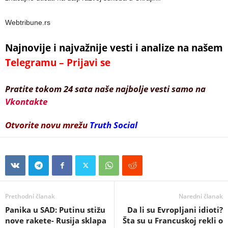
Webtribune.rs
Najnovije i najvažnije vesti i analize na našem
Telegramu – Prijavi se
Pratite tokom 24 sata naše najbolje vesti samo na
Vkontakte
Otvorite novu mrežu
Truth Social
Prethodni članak
Naredni članak
Panika u SAD: Putinu stižu
Da li su Evropljani idioti?
nove rakete- Rusija sklapa
Šta su u Francuskoj rekli o