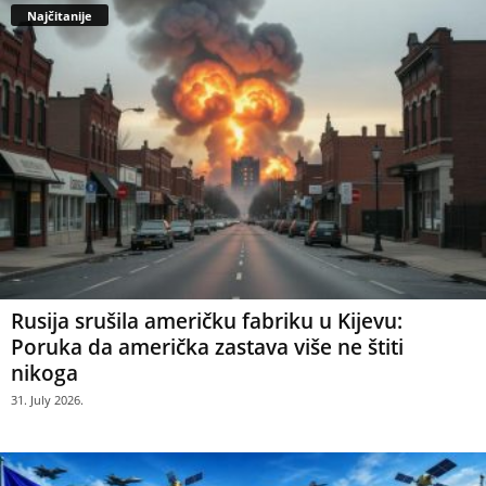
Najčitanije
Rusija srušila američku fabriku u Kijevu:
Poruka da američka zastava više ne štiti
nikoga
31. July 2026.