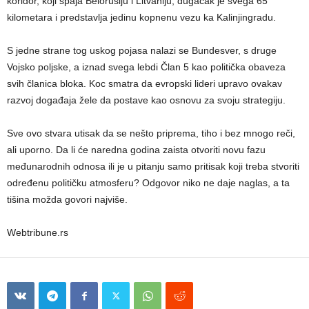
koridor, koji spaja Belorusiju i Litvaniju, dugačak je svega 65
kilometara i predstavlja jedinu kopnenu vezu ka Kalinjingradu.
S jedne strane tog uskog pojasa nalazi se Bundesver, s druge
Vojsko poljske, a iznad svega lebdi Član 5 kao politička obaveza
svih članica bloka. Koc smatra da evropski lideri upravo ovakav
razvoj događaja žele da postave kao osnovu za svoju strategiju.
Sve ovo stvara utisak da se nešto priprema, tiho i bez mnogo reči,
ali uporno. Da li će naredna godina zaista otvoriti novu fazu
međunarodnih odnosa ili je u pitanju samo pritisak koji treba stvoriti
određenu političku atmosferu? Odgovor niko ne daje naglas, a ta
tišina možda govori najviše.
Webtribune.rs