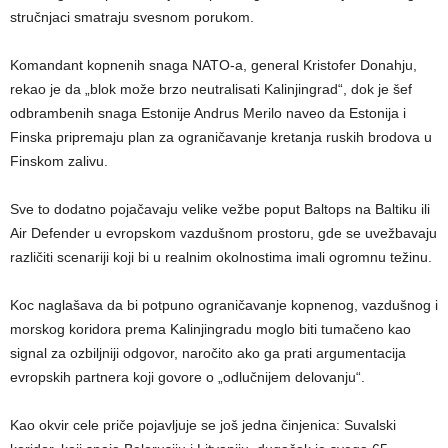
stručnjaci smatraju svesnom porukom.
Komandant kopnenih snaga NATO-a, general Kristofer Donahju,
rekao je da „blok može brzo neutralisati Kalinjingrad“, dok je šef
odbrambenih snaga Estonije Andrus Merilo naveo da Estonija i
Finska pripremaju plan za ograničavanje kretanja ruskih brodova u
Finskom zalivu.
Sve to dodatno pojačavaju velike vežbe poput Baltops na Baltiku ili
Air Defender u evropskom vazdušnom prostoru, gde se uvežbavaju
različiti scenariji koji bi u realnim okolnostima imali ogromnu težinu.
Koc naglašava da bi potpuno ograničavanje kopnenog, vazdušnog i
morskog koridora prema Kalinjingradu moglo biti tumačeno kao
signal za ozbiljniji odgovor, naročito ako ga prati argumentacija
evropskih partnera koji govore o „odlučnijem delovanju“.
Kao okvir cele priče pojavljuje se još jedna činjenica: Suvalski