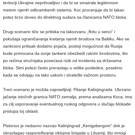
teritoriji Ukrajine neprihvatljivo i da bi se smatrale legitimnom
metom njenih odbrambenih sistema. Koc procenjuje da bi takav
potez brzo doveo do direktnog sudara sa članicama NATO bloka.
Drugi scenario tiče se pritiska na takozvanu „flotu u senci“ i
pokušaja ograničavanja kretanja njenih brodova na Baltiku. Ako se
sankcioni pritisak dodatno pojača, postoji mogućnost da Rusija
bude primorana da svoje tankere obezbedi ratnim brodovima, što
po rečima stručnjaka povećava rizik od incidenta sa državama
bloka. Sitni potezi često prerastaju u velike posledice, posebno
kada se odvijaju na tako uskom i strateški važnom prostoru.
Treći scenario je možda najosetljiviji: Pitanje Kalinjingrada. Ubrzano
jačanje istočnih granica NATO zemalja, prema analizama Koca, ima
za cilj usporavanje eventualnog ruskog odgovora u slučaju blokade
pristupa toj oblasti.
Pistorius je nedavno nazvao Kalinjingrad „Kenigsbergom“ dok je
obrazlagao raspoređivanje oklopne brigade u Litvaniji, što mnogi