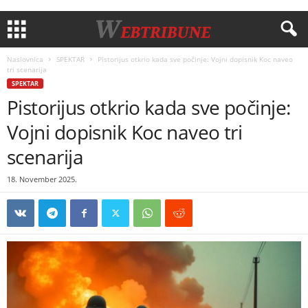
Naslovnica
SPEKTAR
Pistorijus otkrio kada sve počinje: Vojni dopisnik Koc naveo
tri scenarija
SPEKTAR
Pistorijus otkrio kada sve počinje:
Vojni dopisnik Koc naveo tri
scenarija
18. November 2025.