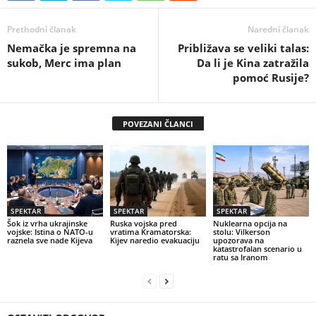
Prethodni članak
Naredni članak
Nemačka je spremna na
Približava se veliki talas:
sukob, Merc ima plan
Da li je Kina zatražila
pomoć Rusije?
POVEZANI ČLANCI
SPEKTAR
SPEKTAR
SPEKTAR
Šok iz vrha ukrajinske
Ruska vojska pred
Nuklearna opcija na
vojske: Istina o NATO-u
vratima Kramatorska:
stolu: Vilkerson
raznela sve nade Kijeva
Kijev naredio evakuaciju
upozorava na
katastrofalan scenario u
ratu sa Iranom