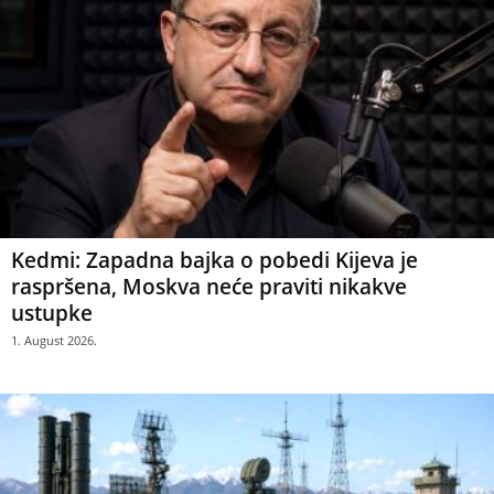
Kedmi: Zapadna bajka o pobedi Kijeva je
raspršena, Moskva neće praviti nikakve
ustupke
1. August 2026.