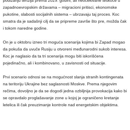
podizanju tenzija prema 2029. godini, ali neočekivane teškoće u
zapadnoevropskim državama – migracioni pritisci, ekonomske
pukotine, slabosti socijalnih sistema – ubrzavaju taj proces. Koc
smatra da je sadašnji cilj da se pripreme završe što pre, možda čak
i tokom naredne godine.
On je u oktobru izneo tri moguća scenarija kojima bi Zapad mogao
da pokuša da uvuče Rusiju u otvoreni međunarodni sukob interesa.
Koc je naglasio da ta tri scenarija mogu biti iskorišćena
pojedinačno, ali i kombinovano, u zavisnosti od situacije.
Prvi scenario odnosi se na mogućnost slanja stranih kontingenata
na teritoriju Ukrajine bez saglasnosti Moskve. Prema njegovim
rečima, dovoljno je da se dogodi jedna ozbiljnija provokacija kako bi
se opravdalo proglašavanje zone u kojoj je ograničeno kretanje
letelica ili čak preuzimanje kontrole nad energetskim objektima.