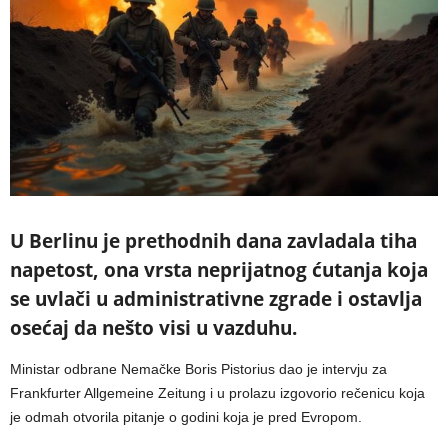
U Berlinu je prethodnih dana zavladala tiha
napetost, ona vrsta neprijatnog ćutanja koja
se uvlači u administrativne zgrade i ostavlja
osećaj da nešto visi u vazduhu.
Ministar odbrane Nemačke Boris Pistorius dao je intervju za
Frankfurter Allgemeine Zeitung i u prolazu izgovorio rečenicu koja
je odmah otvorila pitanje o godini koja je pred Evropom.