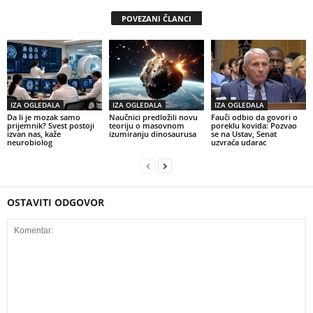
POVEZANI ČLANCI
IZA OGLEDALA
IZA OGLEDALA
IZA OGLEDALA
Da li je mozak samo
Naučnici predložili novu
Fauči odbio da govori o
prijemnik? Svest postoji
teoriju o masovnom
poreklu kovida: Pozvao
izvan nas, kaže
izumiranju dinosaurusa
se na Ustav, Senat
neurobiolog
uzvraća udarac
OSTAVITI ODGOVOR