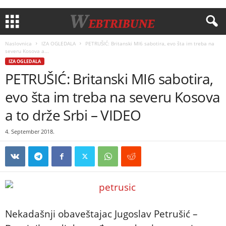
Naslovnica
IZA OGLEDALA
PETRUŠIĆ: Britanski MI6 sabotira, evo šta im treba na
severu Kosova a...
IZA OGLEDALA
PETRUŠIĆ: Britanski MI6 sabotira,
evo šta im treba na severu Kosova
a to drže Srbi – VIDEO
4. September 2018.
Nekadašnji obaveštajac Jugoslav Petrušić –