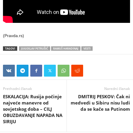
(Pravda.rs)
TAGOVI
JUGOSLAV PETRUŠIĆ
RAMUŠ HARADINAJ
VESTI
Prethodni članak
Naredni članak
ESKALACIJA: Rusija počinje
DMITRIJ PESKOV: Čak ni
najveće manevre od
medvedi u Sibiru nisu ludi
sovjetskog doba – CILJ
da se kače sa Putinom
OBUZDAVANJE NAPADA NA
SIRIJU