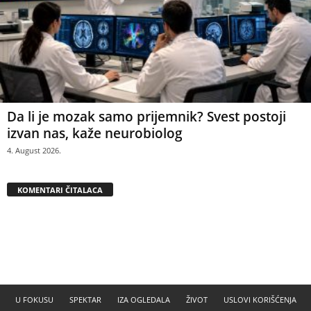
Da li je mozak samo prijemnik? Svest postoji
izvan nas, kaže neurobiolog
4. August 2026.
KOMENTARI ČITALACA
U FOKUSU
SPEKTAR
IZA OGLEDALA
ŽIVOT
USLOVI KORIŠĆENJA