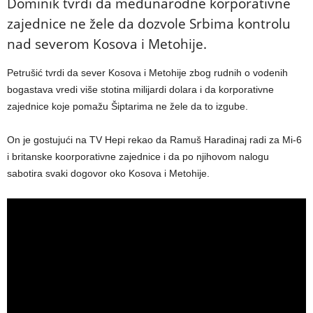
Dominik tvrdi da međunarodne korporativne
zajednice ne žele da dozvole Srbima kontrolu
nad severom Kosova i Metohije.
Petrušić tvrdi da sever Kosova i Metohije zbog rudnih o vodenih
bogastava vredi više stotina milijardi dolara i da korporativne
zajednice koje pomažu Šiptarima ne žele da to izgube.
On je gostujući na TV Hepi rekao da Ramuš Haradinaj radi za Mi-6
i britanske koorporativne zajednice i da po njihovom nalogu
sabotira svaki dogovor oko Kosova i Metohije.