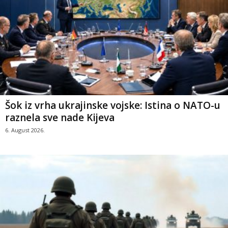
Šok iz vrha ukrajinske vojske: Istina o NATO-u
raznela sve nade Kijeva
6. August 2026.