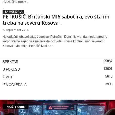
niz zločina protiv...
IZA OGLEDALA
PETRUŠIĆ: Britanski MI6 sabotira, evo šta im
treba na severu Kosova...
4. September 2018.
Nekadašnji obaveštajac Jugoslav Petrušić - Dominik tvrdi da međunarodne
korporativne zajednice ne žele da dozvole Srbima kontrolu nad severom
Kosova i Metohije. Petrušić tvrdi da...
25887
SPEKTAR
13601
U FOKUSU
5648
ŽIVOT
3903
IZA OGLEDALA
NAJČITANIJE