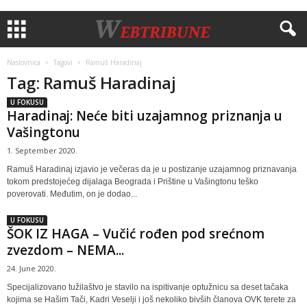
Naslovnica
Tagovi
Ramuš Haradinaj
Tag: Ramuš Haradinaj
U FOKUSU
Haradinaj: Neće biti uzajamnog priznanja u
Vašingtonu
1. September 2020.
Ramuš Haradinaj izjavio je večeras da je u postizanje uzajamnog priznavanja
tokom predstojećeg dijalaga Beograda i Prištine u Vašingtonu teško
poverovati. Međutim, on je dodao...
U FOKUSU
ŠOK IZ HAGA – Vučić rođen pod srećnom
zvezdom – NEMA...
24. June 2020.
Specijalizovano tužilaštvo je stavilo na ispitivanje optužnicu sa deset tačaka
kojima se Hašim Tači, Kadri Veselji i još nekoliko bivših članova OVK terete za