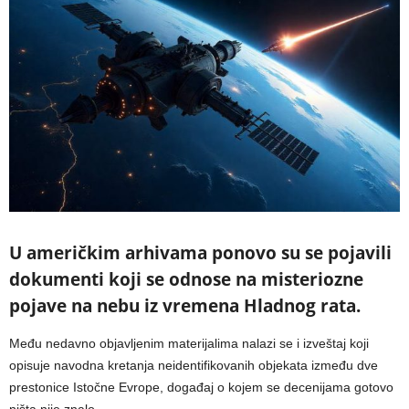
U američkim arhivama ponovo su se pojavili
dokumenti koji se odnose na misteriozne
pojave na nebu iz vremena Hladnog rata.
Među nedavno objavljenim materijalima nalazi se i izveštaj koji
opisuje navodna kretanja neidentifikovanih objekata između dve
prestonice Istočne Evrope, događaj o kojem se decenijama gotovo
ništa nije znalo.