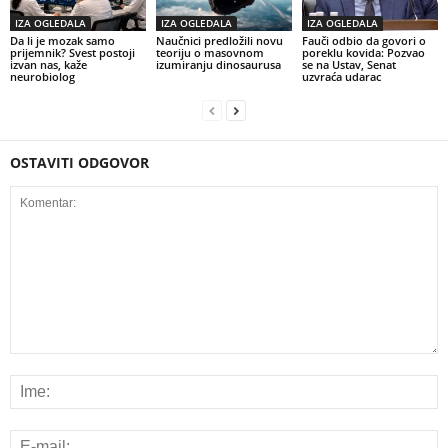
IZA OGLEDALA
IZA OGLEDALA
IZA OGLEDALA
Da li je mozak samo
Naučnici predložili novu
Fauči odbio da govori o
prijemnik? Svest postoji
teoriju o masovnom
poreklu kovida: Pozvao
izvan nas, kaže
izumiranju dinosaurusa
se na Ustav, Senat
neurobiolog
uzvraća udarac
OSTAVITI ODGOVOR