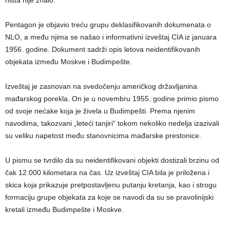
Pentagon je objavio treću grupu deklasifikovanih dokumenata o
NLO, a među njima se našao i informativni izveštaj CIA iz januara
1956. godine. Dokument sadrži opis letova neidentifikovanih
objekata između Moskve i Budimpešte.
Izveštaj je zasnovan na svedočenju američkog državljanina
mađarskog porekla. On je u novembru 1955. godine primio pismo
od svoje nećake koja je živela u Budimpešti. Prema njenim
navodima, takozvani „leteći tanjiri“ tokom nekoliko nedelja izazivali
su veliku napetost među stanovnicima mađarske prestonice.
U pismu se tvrdilo da su neidentifikovani objekti dostizali brzinu od
čak 12.000 kilometara na čas. Uz izveštaj CIA bila je priložena i
skica koja prikazuje pretpostavljenu putanju kretanja, kao i strogu
formaciju grupe objekata za koje se navodi da su se pravolinijski
kretali između Budimpešte i Moskve.