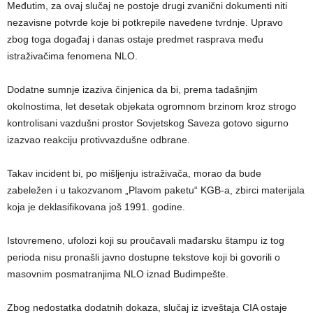
Međutim, za ovaj slučaj ne postoje drugi zvanični dokumenti niti
nezavisne potvrde koje bi potkrepile navedene tvrdnje. Upravo
zbog toga događaj i danas ostaje predmet rasprava među
istraživačima fenomena NLO.
Dodatne sumnje izaziva činjenica da bi, prema tadašnjim
okolnostima, let desetak objekata ogromnom brzinom kroz strogo
kontrolisani vazdušni prostor Sovjetskog Saveza gotovo sigurno
izazvao reakciju protivvazdušne odbrane.
Takav incident bi, po mišljenju istraživača, morao da bude
zabeležen i u takozvanom „Plavom paketu“ KGB-a, zbirci materijala
koja je deklasifikovana još 1991. godine.
Istovremeno, ufolozi koji su proučavali mađarsku štampu iz tog
perioda nisu pronašli javno dostupne tekstove koji bi govorili o
masovnim posmatranjima NLO iznad Budimpešte.
Zbog nedostatka dodatnih dokaza, slučaj iz izveštaja CIA ostaje