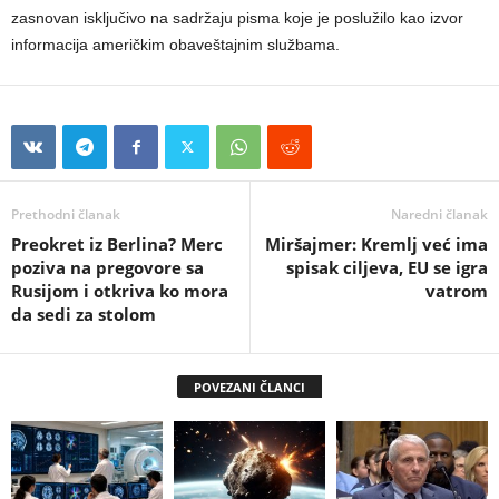
zasnovan isključivo na sadržaju pisma koje je poslužilo kao izvor
informacija američkim obaveštajnim službama.
Prethodni članak
Naredni članak
Preokret iz Berlina? Merc
Miršajmer: Kremlj već ima
poziva na pregovore sa
spisak ciljeva, EU se igra
Rusijom i otkriva ko mora
vatrom
da sedi za stolom
POVEZANI ČLANCI