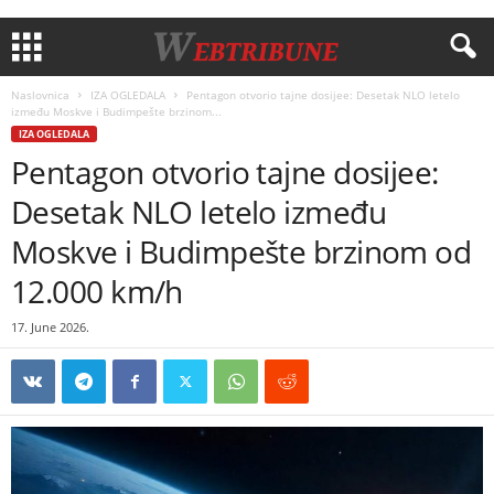
Naslovnica
IZA OGLEDALA
Pentagon otvorio tajne dosijee: Desetak NLO letelo
između Moskve i Budimpešte brzinom...
IZA OGLEDALA
Pentagon otvorio tajne dosijee:
Desetak NLO letelo između
Moskve i Budimpešte brzinom od
12.000 km/h
17. June 2026.