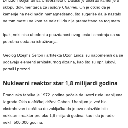
Dr Džon Gajsman sa Univerziteta u Dalasu je testirao kamenje u
sklopu dokumentarca za
History Channel
. On je otkrio da je
kamenje na neki način namagnetisano, što sugeriše da je nastalo
na tom mestu na kom se nalazi i da nije premeštano sa tog meta.
Ipak, neki nisu ubeđeni u pouzdanost ovog testa i smatraju da su
potrebna dodatna istraživanja.
Geolog Džejms Šelton i arhitekta Džon Lindzi su napomenuli da se
uočavaju elementi arhitekturnog dizajna, kao što su npr. lukovi,
portali i prozori.
Nuklearni reaktor star 1,8 milijardi godina
Francuska fabrika je 1972. godine počela da uvozi rude uranijuma
iz grada Oklo u afričkoj državi Gabon. Uranijum je već bio
ekstrahovan i došli su do zaključka da je ovo nalazište bilo
nuklearni reaktor pre oko 1,8 milijardi godina, kao i da je radio
nekih 500.000 godina.