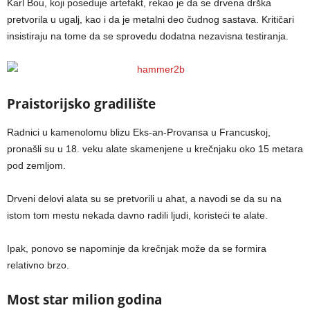
Karl Bou, koji poseduje artefakt, rekao je da se drvena drška
pretvorila u ugalj, kao i da je metalni deo čudnog sastava. Kritičari
insistiraju na tome da se sprovedu dodatna nezavisna testiranja.
Praistorijsko gradilište
Radnici u kamenolomu blizu Eks-an-Provansa u Francuskoj,
pronašli su u 18. veku alate skamenjene u krečnjaku oko 15 metara
pod zemljom.
Drveni delovi alata su se pretvorili u ahat, a navodi se da su na
istom tom mestu nekada davno radili ljudi, koristeći te alate.
Ipak, ponovo se napominje da krečnjak može da se formira
relativno brzo.
Most star milion godina