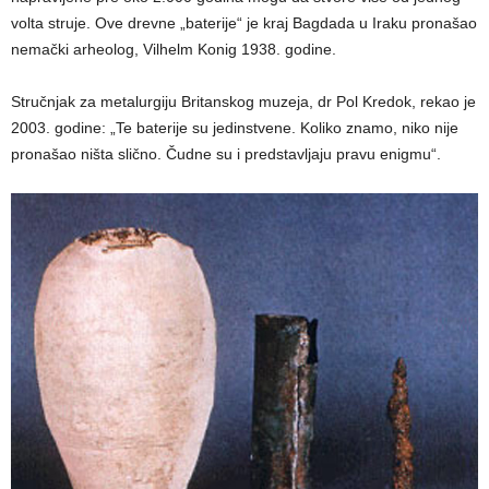
volta struje. Ove drevne „baterije“ je kraj Bagdada u Iraku pronašao
nemački arheolog, Vilhelm Konig 1938. godine.
Stručnjak za metalurgiju Britanskog muzeja, dr Pol Kredok, rekao je
2003. godine: „Te baterije su jedinstvene. Koliko znamo, niko nije
pronašao ništa slično. Čudne su i predstavljaju pravu enigmu“.