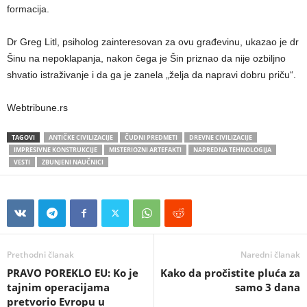
formacija.
Dr Greg Litl, psiholog zainteresovan za ovu građevinu, ukazao je dr
Šinu na nepoklapanja, nakon čega je Šin priznao da nije ozbiljno
shvatio istraživanje i da ga je zanela „želja da napravi dobru priču“.
Webtribune.rs
TAGOVI
ANTIČKE CIVILIZACIJE
ČUDNI PREDMETI
DREVNE CIVILIZACIJE
IMPRESIVNE KONSTRUKCIJE
MISTERIOZNI ARTEFAKTI
NAPREDNA TEHNOLOGIJA
VESTI
ZBUNJENI NAUČNICI
Prethodni članak
Naredni članak
PRAVO POREKLO EU: Ko je
Kako da pročistite pluća za
tajnim operacijama
samo 3 dana
pretvorio Evropu u