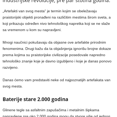
industrijske revolucije, pre par stotina godina.
„Artefakti van svog mesta“ je termin kojim se obeležavaju
praistorijski objekti pronađeni na različitim mestima širom sveta, a
koji prikazuju određen nivo tehnološkog napretka koji se ne slaže
sa vremenom u kom su napravljeni.
Mnogi naučnici pokušavaju da objasne ove artefakte prirodnim
fenomenima. Drugi kažu da ta objašnjenja ignorišu brojne dokaze
prema kojima su praistorijske civilizacije posedovale napredno
tehnološko znanje koje je davno izgubljeno i koje je danas ponovo
razvijeno.
Danas ćemo vam predstaviti neke od najpoznatijih artefakata van
svog mesta.
Baterije stare 2.000 godina
Glinene tegle sa asfaltnim zapušačima i metalnim šipkama
napravljene pre oko 2.000 godina mogu da stvore više od jednog