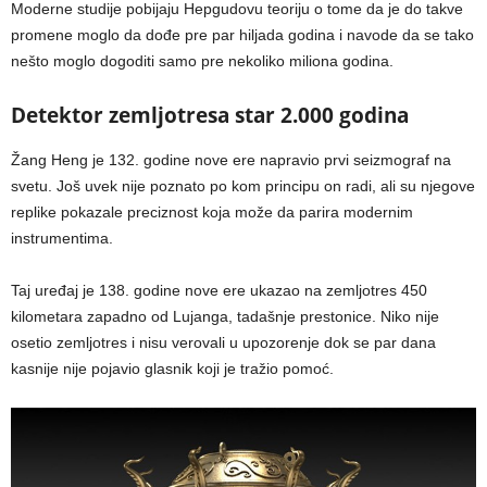
Moderne studije pobijaju Hepgudovu teoriju o tome da je do takve
promene moglo da dođe pre par hiljada godina i navode da se tako
nešto moglo dogoditi samo pre nekoliko miliona godina.
Detektor zemljotresa star 2.000 godina
Žang Heng je 132. godine nove ere napravio prvi seizmograf na
svetu. Još uvek nije poznato po kom principu on radi, ali su njegove
replike pokazale preciznost koja može da parira modernim
instrumentima.
Taj uređaj je 138. godine nove ere ukazao na zemljotres 450
kilometara zapadno od Lujanga, tadašnje prestonice. Niko nije
osetio zemljotres i nisu verovali u upozorenje dok se par dana
kasnije nije pojavio glasnik koji je tražio pomoć.