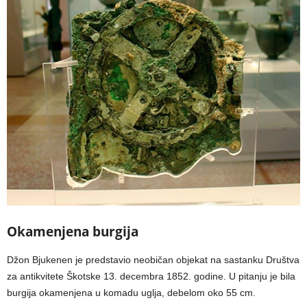
Okamenjena burgija
Džon Bjukenen je predstavio neobičan objekat na sastanku Društva
za antikvitete Škotske 13. decembra 1852. godine. U pitanju je bila
burgija okamenjena u komadu uglja, debelom oko 55 cm.