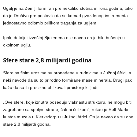
Ugalj je na Zemlji formiran pre nekoliko stotina miliona godina, tako
da je Društvo pretpostavilo da se komad gvozdenog instrumenta
jednostavno odlomio prilikom traganja za ugljem.
Ipak, detaljni izveštaj Bjukenena nije naveo da je bilo bušenja u
okolnom uglju.
Sfere stare 2,8 milijardi godina
Sfere sa finim urezima su pronađene u rudnicima u Južnoj Africi, a
neki navode da su to prirodno formirane mase minerala. Drugi pak
kažu da su ih precizno oblikovali praistorijski ljudi.
„Ove sfere, koje iznutra poseduju vlaknastu strukturu, ne mogu biti
zagrebane sa spoljne strane, čak ni čelikom“, rekao je Relf Marks,
kustos muzeja u Klerksdorpu u Južnoj Africi. On je naveo da su one
stare 2,8 milijardi godna.