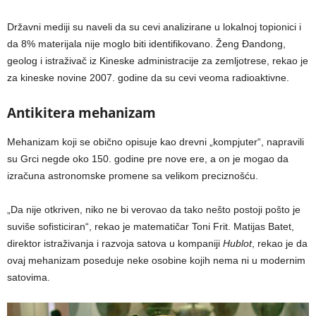
Državni mediji su naveli da su cevi analizirane u lokalnoj topionici i
da 8% materijala nije moglo biti identifikovano. Ženg Đandong,
geolog i istraživač iz Kineske administracije za zemljotrese, rekao je
za kineske novine 2007. godine da su cevi veoma radioaktivne.
Antikitera mehanizam
Mehanizam koji se obično opisuje kao drevni „kompjuter“, napravili
su Grci negde oko 150. godine pre nove ere, a on je mogao da
izračuna astronomske promene sa velikom preciznošću.
„Da nije otkriven, niko ne bi verovao da tako nešto postoji pošto je
suviše sofisticiran“, rekao je matematičar Toni Frit. Matijas Batet,
direktor istraživanja i razvoja satova u kompaniji
Hublot
, rekao je da
ovaj mehanizam poseduje neke osobine kojih nema ni u modernim
satovima.