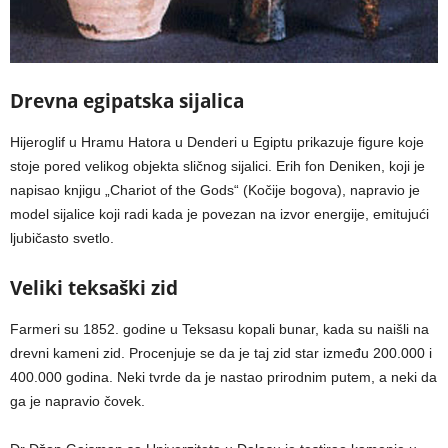
Drevna egipatska sijalica
Hijeroglif u Hramu Hatora u Denderi u Egiptu prikazuje figure koje
stoje pored velikog objekta sličnog sijalici. Erih fon Deniken, koji je
napisao knjigu „Chariot of the Gods“ (Kočije bogova), napravio je
model sijalice koji radi kada je povezan na izvor energije, emitujući
ljubičasto svetlo.
Veliki teksaški zid
Farmeri su 1852. godine u Teksasu kopali bunar, kada su naišli na
drevni kameni zid. Procenjuje se da je taj zid star između 200.000 i
400.000 godina. Neki tvrde da je nastao prirodnim putem, a neki da
ga je napravio čovek.