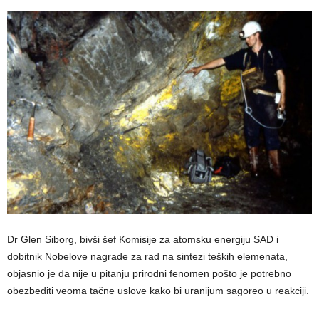
Dr Glen Siborg, bivši šef Komisije za atomsku energiju SAD i
dobitnik Nobelove nagrade za rad na sintezi teških elemenata,
objasnio je da nije u pitanju prirodni fenomen pošto je potrebno
obezbediti veoma tačne uslove kako bi uranijum sagoreo u reakciji.