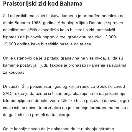
Praistorijski zid kod Bahama
Zid od velikih masivnih blokova kamena je pronađen nedaleko od
obale Bahama 1968. godine. Arheolog Vilijam Donato je sproveo
nekoliko ronilačkih ekspedicija kako bi istražio zid, postavivši
hipotezu da je čovek napravio ovu građevinu pre oko 12.000-
19.000 godina kako bi zaštitio naselje od talasa.
On je ustanovio da je u pitanju građevina na više nivoa, ali da su
kamenje postavljali ljudi. Takođe je pronašao i kamenje sa rupama
za konopac.
Dr Judžin Šin, penzionisani geolog koji je radio za Geološki zavod
SAD, rekao je da uzorci srži kamenja ukazuju na to da je kamenje
bilo potopljeno u duboku vodu. Ukoliko bi se pokazalo da sva jezgra
imaju iste osobine, to bi značilo da je kamenje formirano na mestu i
da ga ljudi nisu preneli na tu lokaciju.
On je kasnije naveo da je dokazano da je u piranju prirodna