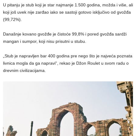
U pitanju je stub koji je star najmanje 1.500 godina, možda i više, ali
koji još uvek nije zarđao iako se sastoji gotovo isključivo od gvožđa
(99,72%).
Današnje kovano gvožđe je čistoće 99,8% i pored gvožđa sardži
mangan i sumpor, koji nisu prisutni u stubu.
„Stub je napravljen bar 400 godina pre nego što je najveća poznata
livnica mogla da ga napravi“, rekao je Džon Roulet u svom radu o
drevnim civilizacijama.