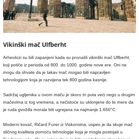
Vikinški mač Ulfberht
Arheolozi su bili zapanjeni kada su pronašli vikinški mač Ulfberht,
koji potiče iz perioda od 800. do 1000. godine nove ere. Oni ne
mogu da shvate da je takav mač mogao biti napravljen
tehnologijom koja je razvijena tek 800 godina kasnije.
Sadržaj ugljenika u ovom maču je skoro tri puta veći nego u drugim
mačevima iz tog vremena, a nečistoće su uklonjene do te mere da
je ruda gvožđa morala biti ugrejana na najmanje 1.650°C.
Moderni kovač, Ričard Furer iz Viskonsina, uspeo je da skuje mač
sličnog kvaliteta pomoću tehnologije koja je mogla postojati u