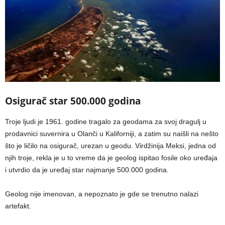
Osigurač star 500.000 godina
Troje ljudi je 1961. godine tragalo za geodama za svoj dragulj u
prodavnici suvernira u Olanči u Kaliforniji, a zatim su naišli na nešto
što je ličilo na osigurač, urezan u geodu. Virdžinija Meksi, jedna od
njih troje, rekla je u to vreme da je geolog ispitao fosile oko uređaja
i utvrdio da je uređaj star najmanje 500.000 godina.
Geolog nije imenovan, a nepoznato je gde se trenutno nalazi
artefakt.