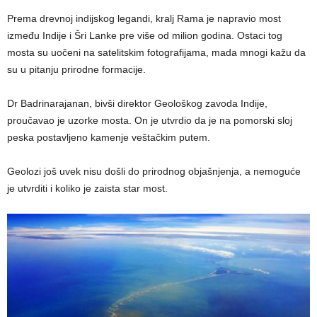
Prema drevnoj indijskog legandi, kralj Rama je napravio most
između Indije i Šri Lanke pre više od milion godina. Ostaci tog
mosta su uočeni na satelitskim fotografijama, mada mnogi kažu da
su u pitanju prirodne formacije.
Dr Badrinarajanan, bivši direktor Geološkog zavoda Indije,
proučavao je uzorke mosta. On je utvrdio da je na pomorski sloj
peska postavljeno kamenje veštačkim putem.
Geolozi još uvek nisu došli do prirodnog objašnjenja, a nemoguće
je utvrditi i koliko je zaista star most.