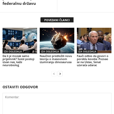
federalnu državu
POVEZANI ČLANCI
IZA OGLEDALA
IZA OGLEDALA
IZA OGLEDALA
Da li je mozak samo
Naučnici predložili novu
Fauči odbio da govori o
prijemnik? Svest postoji
teoriju o masovnom
poreklu kovida: Pozvao
izvan nas, kaže
izumiranju dinosaurusa
se na Ustav, Senat
neurobiolog
uzvraća udarac
OSTAVITI ODGOVOR