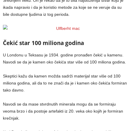
Srednjem veku. On je rekao da je to bila najsloženija stvar koju je
ikada napravio i da je koristio metode za koje se ne veruje da su
bile dostupne ljudima iz tog perioda.
Čekić star 100 miliona godina
U Londonu u Teksasu je 1934. godine pronađen čekić u kamenu.
Navodi se da je kamen oko čekića star više od 100 miliona godina.
Skeptici kažu da kamen možda sadrži materijal star više od 100
miliona godina, ali da to ne znači da je i kamen oko čekića formiran
tako davno.
Navodi se da mase stvrdnutih minerala mogu da se formiraju
veoma brzo i da postoje artefakti iz 20. veka oko kojih je formiran
krečnjak.