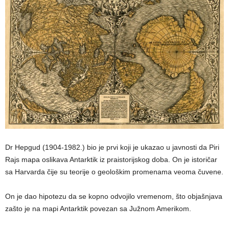
Dr Hepgud (1904-1982.) bio je prvi koji je ukazao u javnosti da Piri
Rajs mapa oslikava Antarktik iz praistorijskog doba. On je istoričar
sa Harvarda čije su teorije o geološkim promenama veoma čuvene.
On je dao hipotezu da se kopno odvojilo vremenom, što objašnjava
zašto je na mapi Antarktik povezan sa Južnom Amerikom.