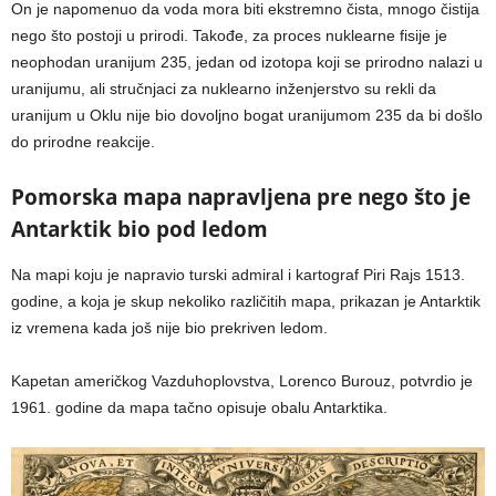
On je napomenuo da voda mora biti ekstremno čista, mnogo čistija
nego što postoji u prirodi. Takođe, za proces nuklearne fisije je
neophodan uranijum 235, jedan od izotopa koji se prirodno nalazi u
uranijumu, ali stručnjaci za nuklearno inženjerstvo su rekli da
uranijum u Oklu nije bio dovoljno bogat uranijumom 235 da bi došlo
do prirodne reakcije.
Pomorska mapa napravljena pre nego što je
Antarktik bio pod ledom
Na mapi koju je napravio turski admiral i kartograf Piri Rajs 1513.
godine, a koja je skup nekoliko različitih mapa, prikazan je Antarktik
iz vremena kada još nije bio prekriven ledom.
Kapetan američkog Vazduhoplovstva, Lorenco Burouz, potvrdio je
1961. godine da mapa tačno opisuje obalu Antarktika.