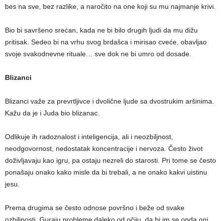
bes na sve, bez razlike, a naročito na one koji su mu najmanje krivi.
Bio bi savršeno srećan, kada ne bi bilo drugih ljudi da mu dižu
pritisak. Sedeo bi na vrhu svog brdašca i mirisao cveće, obavljao
svoje svakodnevne rituale… sve dok ne bi umro od dosade.
Blizanci
Blizanci važe za prevrtljivce i dvolične ljude sa dvostrukim aršinima.
Kažu da je i Juda bio blizanac.
Odlikuje ih radoznalost i inteligencija, ali i neozbiljnost,
neodgovornost, nedostatak koncentracije i nervoza. Često život
doživljavaju kao igru, pa ostaju nezreli do starosti. Pri tome se često
ponašaju onako kako misle da bi trebali, a ne onako kakvi uistinu
jesu.
Prema drugima se često odnose površno i beže od svake
ozbiljnosti. Guraju probleme daleko od očiju, da bi im se onda oni