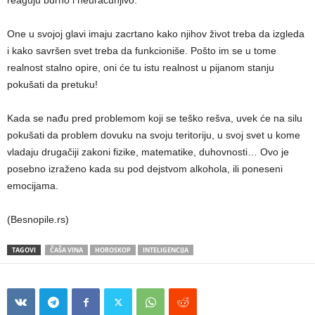
One u svojoj glavi imaju zacrtano kako njihov život treba da izgleda
i kako savršen svet treba da funkcioniše. Pošto im se u tome
realnost stalno opire, oni će tu istu realnost u pijanom stanju
pokušati da pretuku!
Kada se nađu pred problemom koji se teško rešva, uvek će na silu
pokušati da problem dovuku na svoju teritoriju, u svoj svet u kome
vladaju drugačiji zakoni fizike, matematike, duhovnosti… Ovo je
posebno izraženo kada su pod dejstvom alkohola, ili poneseni
emocijama.
(Besnopile.rs)
TAGOVI
ČAŠA VINA
HOROSKOP
INTELIGENCIJA