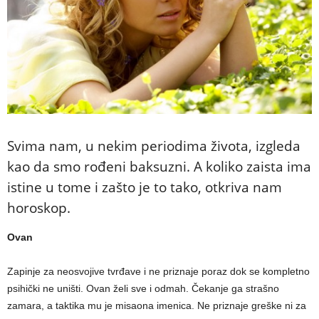
Svima nam, u nekim periodima života, izgleda
kao da smo rođeni baksuzni. A koliko zaista ima
istine u tome i zašto je to tako, otkriva nam
horoskop.
Ovan
Zapinje za neosvojive tvrđave i ne priznaje poraz dok se kompletno
psihički ne uništi. Ovan želi sve i odmah. Čekanje ga strašno
zamara, a taktika mu je misaona imenica. Ne priznaje greške ni za