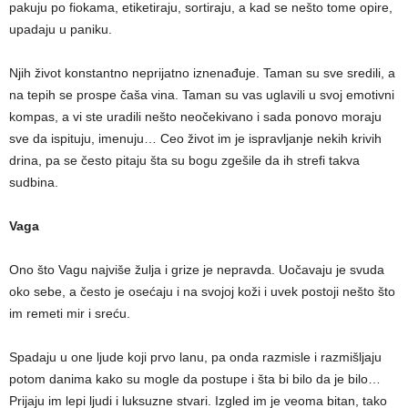
pakuju po fiokama, etiketiraju, sortiraju, a kad se nešto tome opire,
upadaju u paniku.
Njih život konstantno neprijatno iznenađuje. Taman su sve sredili, a
na tepih se prospe čaša vina. Taman su vas uglavili u svoj emotivni
kompas, a vi ste uradili nešto neočekivano i sada ponovo moraju
sve da ispituju, imenuju… Ceo život im je ispravljanje nekih krivih
drina, pa se često pitaju šta su bogu zgešile da ih strefi takva
sudbina.
Vaga
Ono što Vagu najviše žulja i grize je nepravda. Uočavaju je svuda
oko sebe, a često je osećaju i na svojoj koži i uvek postoji nešto što
im remeti mir i sreću.
Spadaju u one ljude koji prvo lanu, pa onda razmisle i razmišljaju
potom danima kako su mogle da postupe i šta bi bilo da je bilo…
Prijaju im lepi ljudi i luksuzne stvari. Izgled im je veoma bitan, tako