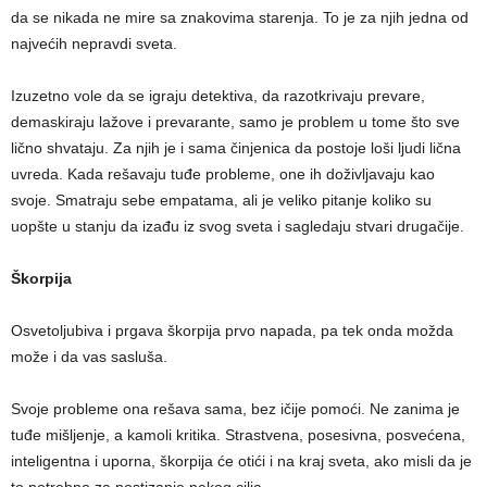
da se nikada ne mire sa znakovima starenja. To je za njih jedna od
najvećih nepravdi sveta.
Izuzetno vole da se igraju detektiva, da razotkrivaju prevare,
demaskiraju lažove i prevarante, samo je problem u tome što sve
lično shvataju. Za njih je i sama činjenica da postoje loši ljudi lična
uvreda. Kada rešavaju tuđe probleme, one ih doživljavaju kao
svoje. Smatraju sebe empatama, ali je veliko pitanje koliko su
uopšte u stanju da izađu iz svog sveta i sagledaju stvari drugačije.
Škorpija
Osvetoljubiva i prgava škorpija prvo napada, pa tek onda možda
može i da vas sasluša.
Svoje probleme ona rešava sama, bez ičije pomoći. Ne zanima je
tuđe mišljenje, a kamoli kritika. Strastvena, posesivna, posvećena,
inteligentna i uporna, škorpija će otići i na kraj sveta, ako misli da je
to potrebno za postizanje nekog cilja.