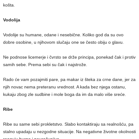
košta.
Vodolija
Vodolije su humane, odane i nesebične. Koliko god da su ovo
dobre osobine, u njihovom slučaju one se često obiju o glavu.
Ne podnose licemerje i čvrsto se drže principa, ponekad čak i protiv
samih sebe. Prema sebi su čak i najstrože.
Rado će vam pozajmiti pare, pa makar iz šteka za crne dane, jer za
njih novac nema preteranu vrednost. A kada bez njega ostanu,
kukaju zbog zle sudbine i mole boga da im da malo više sreće.
Ribe
Ribe su same sebi prokletstvo. Slabo kontaktiraju sa realnošću, pa
stalno upadaju u nezgodne situacije. Na negativne životne okolnosti
reaguju burno i neuračunjivo.