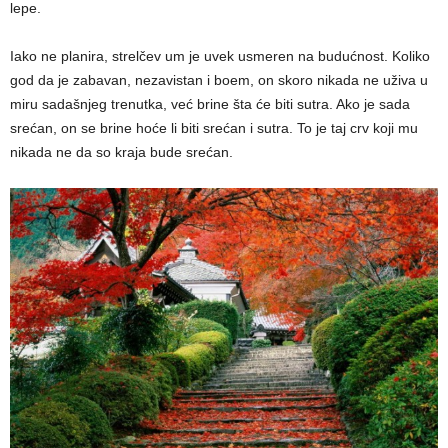
lepe.
Iako ne planira, strelčev um je uvek usmeren na budućnost. Koliko
god da je zabavan, nezavistan i boem, on skoro nikada ne uživa u
miru sadašnjeg trenutka, već brine šta će biti sutra. Ako je sada
srećan, on se brine hoće li biti srećan i sutra. To je taj crv koji mu
nikada ne da so kraja bude srećan.