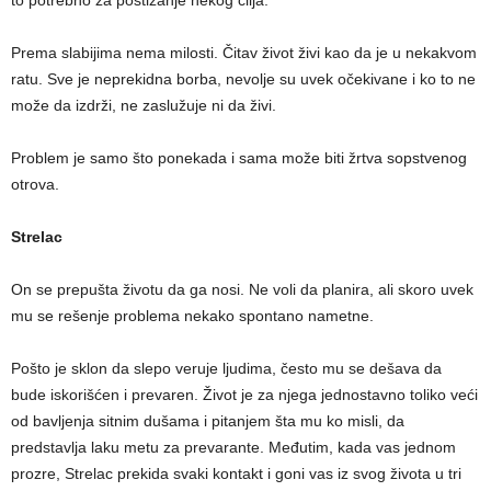
Prema slabijima nema milosti. Čitav život živi kao da je u nekakvom
ratu. Sve je neprekidna borba, nevolje su uvek očekivane i ko to ne
može da izdrži, ne zaslužuje ni da živi.
Problem je samo što ponekada i sama može biti žrtva sopstvenog
otrova.
Strelac
On se prepušta životu da ga nosi. Ne voli da planira, ali skoro uvek
mu se rešenje problema nekako spontano nametne.
Pošto je sklon da slepo veruje ljudima, često mu se dešava da
bude iskorišćen i prevaren. Život je za njega jednostavno toliko veći
od bavljenja sitnim dušama i pitanjem šta mu ko misli, da
predstavlja laku metu za prevarante. Međutim, kada vas jednom
prozre, Strelac prekida svaki kontakt i goni vas iz svog života u tri