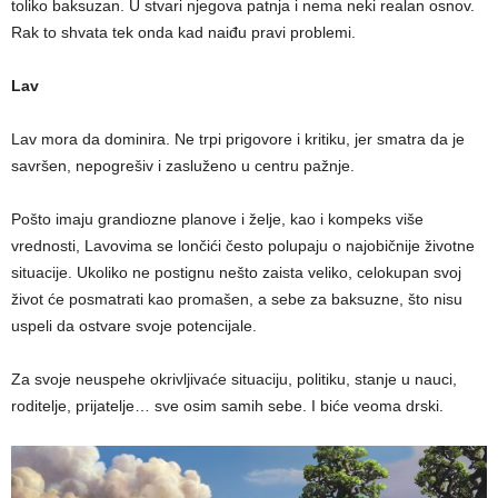
toliko baksuzan. U stvari njegova patnja i nema neki realan osnov.
Rak to shvata tek onda kad naiđu pravi problemi.
Lav
Lav mora da dominira. Ne trpi prigovore i kritiku, jer smatra da je
savršen, nepogrešiv i zasluženo u centru pažnje.
Pošto imaju grandiozne planove i želje, kao i kompeks više
vrednosti, Lavovima se lončići često polupaju o najobičnije životne
situacije. Ukoliko ne postignu nešto zaista veliko, celokupan svoj
život će posmatrati kao promašen, a sebe za baksuzne, što nisu
uspeli da ostvare svoje potencijale.
Za svoje neuspehe okrivljivaće situaciju, politiku, stanje u nauci,
roditelje, prijatelje… sve osim samih sebe. I biće veoma drski.