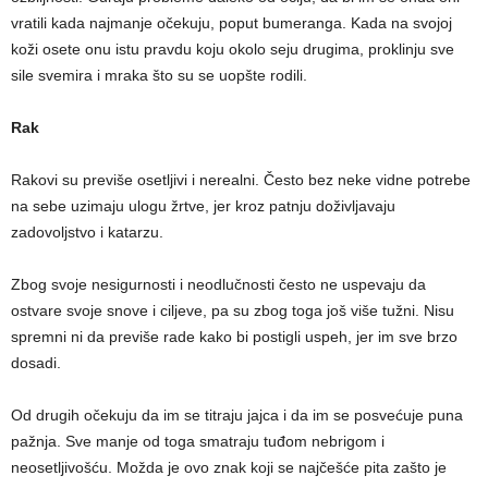
vratili kada najmanje očekuju, poput bumeranga. Kada na svojoj
koži osete onu istu pravdu koju okolo seju drugima, proklinju sve
sile svemira i mraka što su se uopšte rodili.
Rak
Rakovi su previše osetljivi i nerealni. Često bez neke vidne potrebe
na sebe uzimaju ulogu žrtve, jer kroz patnju doživljavaju
zadovoljstvo i katarzu.
Zbog svoje nesigurnosti i neodlučnosti često ne uspevaju da
ostvare svoje snove i ciljeve, pa su zbog toga još više tužni. Nisu
spremni ni da previše rade kako bi postigli uspeh, jer im sve brzo
dosadi.
Od drugih očekuju da im se titraju jajca i da im se posvećuje puna
pažnja. Sve manje od toga smatraju tuđom nebrigom i
neosetljivošću. Možda je ovo znak koji se najčešće pita zašto je