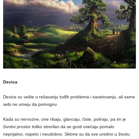
Devica
Device su vešte u rešavanju tuđih problema i savetovanju, ali same
sebi ne umeju da pomognu.
Kada su nervozne, one ribaju, glancaju, čiste, poliraju, pa im je
životni prostor toliko strerilan da se gosti osećaju pomalo
neprijatno, napeto i neudobno. Sklone su da sve uredno u životu