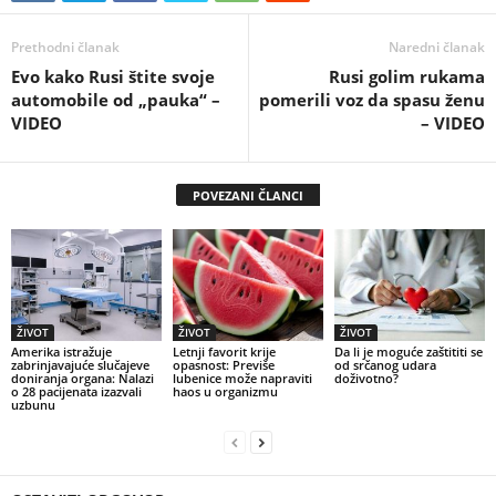
Prethodni članak
Naredni članak
Evo kako Rusi štite svoje
Rusi golim rukama
automobile od „pauka“ –
pomerili voz da spasu ženu
VIDEO
– VIDEO
POVEZANI ČLANCI
ŽIVOT
ŽIVOT
ŽIVOT
Amerika istražuje
Letnji favorit krije
Da li je moguće zaštititi se
zabrinjavajuće slučajeve
opasnost: Previše
od srčanog udara
doniranja organa: Nalazi
lubenice može napraviti
doživotno?
o 28 pacijenata izazvali
haos u organizmu
uzbunu