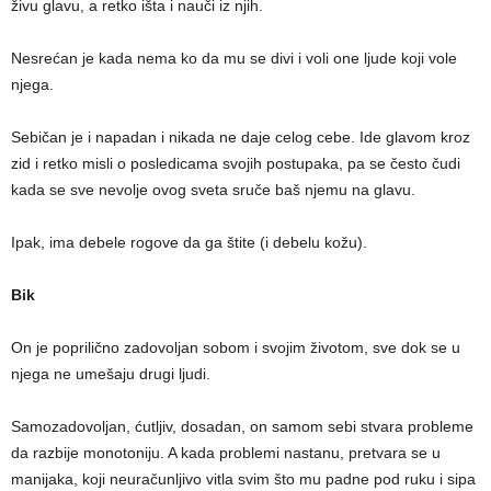
živu glavu, a retko išta i nauči iz njih.
Nesrećan je kada nema ko da mu se divi i voli one ljude koji vole
njega.
Sebičan je i napadan i nikada ne daje celog cebe. Ide glavom kroz
zid i retko misli o posledicama svojih postupaka, pa se često čudi
kada se sve nevolje ovog sveta sruče baš njemu na glavu.
Ipak, ima debele rogove da ga štite (i debelu kožu).
Bik
On je poprilično zadovoljan sobom i svojim životom, sve dok se u
njega ne umešaju drugi ljudi.
Samozadovoljan, ćutljiv, dosadan, on samom sebi stvara probleme
da razbije monotoniju. A kada problemi nastanu, pretvara se u
manijaka, koji neuračunljivo vitla svim što mu padne pod ruku i sipa