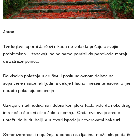
Jarac
Tvrdoglavi, uporni Jarčevi nikada ne vole da pričaju o svojim
problemima. Užasavaju se od same pomisli da ponekada moraju
da zatraže pomoć.
Do visokih položaja u društvu i poslu uglavnom dolaze na
sopstvene mišiće, ali ljudima deluje hladno i nezainteresovano, jer
nerado pokazuju osećanja.
Uživaju u nadmudivanju i dobiju kompleks kada vide da neko drugi
ima nešto što oni silno žele a nemaju. Onda sve svoje snage
uprežu da budu bolji, a u stvari ispadaju neverovatni baksuzi.
Samouverenost i nepažnja u odnosu sa ljudima može skupo da ih