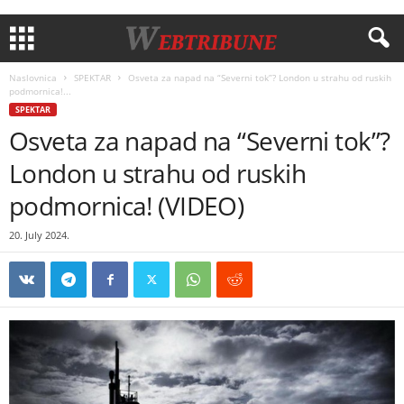
Naslovnica
SPEKTAR
Osveta za napad na “Severni tok”? London u strahu od ruskih
podmornica!...
SPEKTAR
Osveta za napad na “Severni tok”?
London u strahu od ruskih
podmornica! (VIDEO)
20. July 2024.