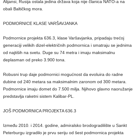
Alijansi, Rusija ostala jedina država koja nije članica NATO-a na
obali Baltičkog mora.
PODMORNICE KLASE VARŠAVJANKA
Podmornice projekta 636.3, klase Varšavjanka, pripadaju trećoj
generaciji velikih dizel-električnih podmornica i smatraju se jednima
od najtiših na svetu. Duge su 74 metra i imaju maksimalnu
deplasman od preko 3.900 tona.
Robusni trup daje podmornici mogućnost da evoluira do radne
dubine od 240 metara sa maksimalnim zaronom od 300 metara.
Podmornice imaju domet do 7.500 milja. Njihovo glavno naoružanje
predstavlja raketni sistem Kalibar-PL.
JOŠ PODMORNICA PROJEKTA 636.3
Između 2010. i 2014. godine, admiralsko brodogradilište u Sankt
Peterburgu izgradilo je prvu seriju od šest podmornica projekta