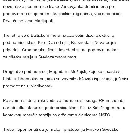
nove ruske podmornice klase Varšavjanka dobiti imena po
gradovima u okupiranim ukrajinskim regionima, već smo pisali.
Prva će se zvati Marijupolj.
Trenutno se u Baltičkom moru nalaze četiri dizel-električne
podmornice klase Kilo. Dva od njih, Krasnodar i Novorosijsk,
pripadaju Crnomorskoj floti i dovedeni su na popravku nakon
završetka misija u Sredozemnom moru.
Druge dve podmornice, Magadan i Možajsk, koje su u sastavu
Flote u Tihom okeanu, iako su završile državna ispitivanja, još nisu
premeštene u Vladivostok.
Po svemu sudeći, rukovodstvo mornaričkih snaga RF ne žuri da
naredi odlazak ruskih podmornica klase Kilo iz Baltičkog mora, u
kontekstu rastućih tenzija sa državama članicama NATO.
Treba napomenuti da je, nakon pristupanja Finske i Švedske