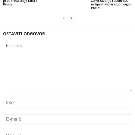
preokreta stoje Kina i
Zamrzavanje ruskih 300
Rusija
milijardi dolara pomoglo
Putinu
OSTAVITI ODGOVOR