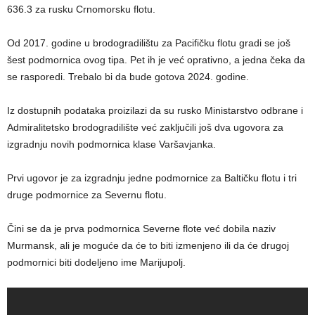
636.3 za rusku Crnomorsku flotu.
Od 2017. godine u brodogradilištu za Pacifičku flotu gradi se još
šest podmornica ovog tipa. Pet ih je već oprativno, a jedna čeka da
se rasporedi. Trebalo bi da bude gotova 2024. godine.
Iz dostupnih podataka proizilazi da su rusko Ministarstvo odbrane i
Admiralitetsko brodogradilište već zaključili još dva ugovora za
izgradnju novih podmornica klase Varšavjanka.
Prvi ugovor je za izgradnju jedne podmornice za Baltičku flotu i tri
druge podmornice za Severnu flotu.
Čini se da je prva podmornica Severne flote već dobila naziv
Murmansk, ali je moguće da će to biti izmenjeno ili da će drugoj
podmornici biti dodeljeno ime Marijupolj.