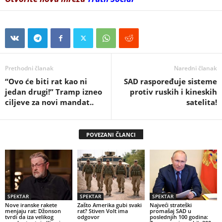
Prethodni članak
Naredni članak
“Ovo će biti rat kao ni
SAD raspoređuje sisteme
jedan drugi!” Tramp izneo
protiv ruskih i kineskih
ciljeve za novi mandat..
satelita!
POVEZANI ČLANCI
SPEKTAR
SPEKTAR
SPEKTAR
Nove iranske rakete
Zašto Amerika gubi svaki
Najveći strateški
menjaju rat: Džonson
rat? Stiven Volt ima
promašaj SAD u
tvrdi da iza velikog
odgovor
poslednjih 100 godina: