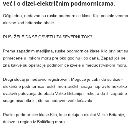
već i o dizel-električnim podmornicama.
Očigledno, nedavno su ruske podmornice klase Kilo postale veoma
aktivne kod britanske obale.
RUSI ŽELE DA SE OSVETU ZA SEVERNI TOK?
Prema zapadnim medijima, ruske podmornice klase Kilo prvi put su
primećene u Irskom moru pre oko godinu i po dana. Zapad još ne
zna kakve su operacije podmornice izvele u međuostrvskom moru.
Drugi slučaj je nedavno registrovan. Moguće je čak i da su dizel-
električne podmornice ruskih mornaričkih snaga napravile nekoliko
ovakvih putovanja do obala Velike Britanije i Irske, a da ih zapadne
snage nisu otkrile, što se nedavno već dešavalo.
Ruske podmornice klase Kilo, koje deluju u okolini Velike Britanije,
dolaze u region iz Baltičkog mora.