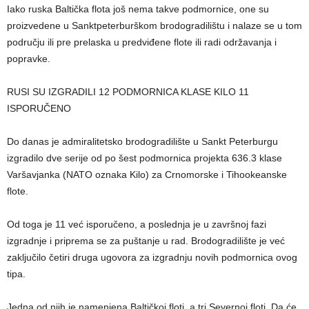
Iako ruska Baltička flota još nema takve podmornice, one su
proizvedene u Sanktpeterburškom brodogradilištu i nalaze se u tom
području ili pre prelaska u predviđene flote ili radi održavanja i
popravke.
RUSI SU IZGRADILI 12 PODMORNICA KLASE KILO 11
ISPORUČENO
Do danas je admiralitetsko brodogradilište u Sankt Peterburgu
izgradilo dve serije od po šest podmornica projekta 636.3 klase
Varšavjanka (NATO oznaka Kilo) za Crnomorske i Tihookeanske
flote.
Od toga je 11 već isporučeno, a poslednja je u završnoj fazi
izgradnje i priprema se za puštanje u rad. Brodogradilište je već
zaključilo četiri druga ugovora za izgradnju novih podmornica ovog
tipa.
Jedna od njih je namenjena Baltičkoj floti, a tri Severnoj floti. Da će