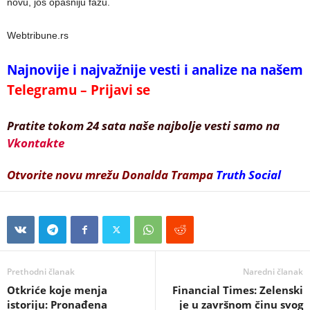
novu, još opasniju fazu.
Webtribune.rs
Najnovije i najvažnije vesti i analize na našem
Telegramu – Prijavi se
Pratite tokom 24 sata naše najbolje vesti samo na
Vkontakte
Otvorite novu mrežu Donalda Trampa
Truth Social
Prethodni članak
Naredni članak
Otkriće koje menja
Financial Times: Zelenski
istoriju: Pronađena
je u završnom činu svog