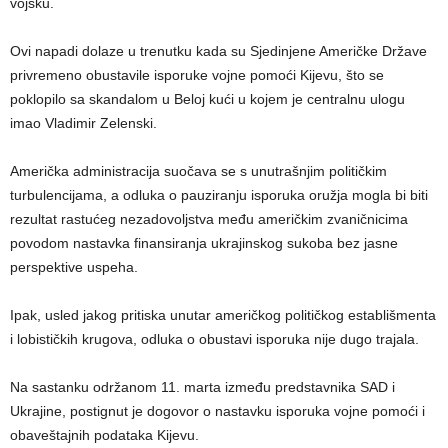
vojsku.
Ovi napadi dolaze u trenutku kada su Sjedinjene Američke Države
privremeno obustavile isporuke vojne pomoći Kijevu, što se
poklopilo sa skandalom u Beloj kući u kojem je centralnu ulogu
imao Vladimir Zelenski.
Američka administracija suočava se s unutrašnjim političkim
turbulencijama, a odluka o pauziranju isporuka oružja mogla bi biti
rezultat rastućeg nezadovoljstva među američkim zvaničnicima
povodom nastavka finansiranja ukrajinskog sukoba bez jasne
perspektive uspeha.
Ipak, usled jakog pritiska unutar američkog političkog establišmenta
i lobističkih krugova, odluka o obustavi isporuka nije dugo trajala.
Na sastanku održanom 11. marta između predstavnika SAD i
Ukrajine, postignut je dogovor o nastavku isporuka vojne pomoći i
obaveštajnih podataka Kijevu.