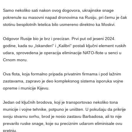
Samo nekoliko sati nakon ovog dogovora, ukrajinske snage
pokrenule su masovni napad dronovima na Rusiju, pri čemu je čak
stotinu bespilotnih letelica bilo usmereno direktno ka Moskvi.
Odgovor Rusije bio je brz i precizan. Prvi put od jeseni 2024.
godine, kada su „Iskanderi“ i „Kalibri“ postali ključni element ruskih
udara, sprovedena je operacija eliminacije NATO-flote u senci u
Crnom moru.
Ova flota, koja formalno pripada privatnim firmama i pod lažnim
zastavama, zapravo je deo kompleksnog sistema isporuka vojne
opreme i municije Kijevu.
Jedan od ključnih brodova, koji je transportovao nekoliko tona
municije i vojne tehnike, potpuno je uništen. U pokušaju da prikrije
svoju stvarnu svrhu, brod je nosio zastavu Barbadosa, ali to nije
prevarilo ruske snage, koje su preciznim udarom eliminisale ovu
pretnju.