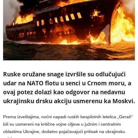
Ruske oružane snage izvršile su odlučujući
udar na NATO flotu u senci u Crnom moru, a
ovaj potez dolazi kao odgovor na nedavnu
ukrajinsku drsku akciju usmerenu ka Moskvi.
Prema izveštajima, noćni napadi ruskih bespilotnih letelica „Geraň“
bili su usmereni na kritične vojne ciljeve u južnim i centralnim
oblastima Ukrajine, dodatno pojačavajući pritisak na ukrajinsku