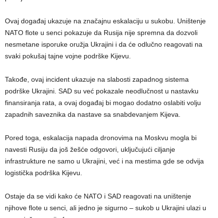
Ovaj događaj ukazuje na značajnu eskalaciju u sukobu. Uništenje
NATO flote u senci pokazuje da Rusija nije spremna da dozvoli
nesmetane isporuke oružja Ukrajini i da će odlučno reagovati na
svaki pokušaj tajne vojne podrške Kijevu.
Takođe, ovaj incident ukazuje na slabosti zapadnog sistema
podrške Ukrajini. SAD su već pokazale neodlučnost u nastavku
finansiranja rata, a ovaj događaj bi mogao dodatno oslabiti volju
zapadnih saveznika da nastave sa snabdevanjem Kijeva.
Pored toga, eskalacija napada dronovima na Moskvu mogla bi
navesti Rusiju da još žešće odgovori, uključujući ciljanje
infrastrukture ne samo u Ukrajini, već i na mestima gde se odvija
logistička podrška Kijevu.
Ostaje da se vidi kako će NATO i SAD reagovati na uništenje
njihove flote u senci, ali jedno je sigurno – sukob u Ukrajini ulazi u