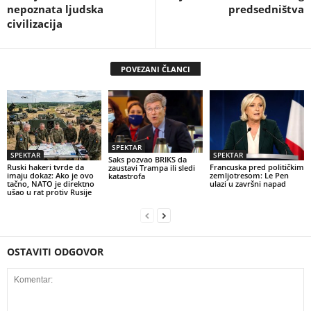
nepoznata ljudska
predsedništva
civilizacija
POVEZANI ČLANCI
SPEKTAR
SPEKTAR
SPEKTAR
Saks pozvao BRIKS da
Ruski hakeri tvrde da
Francuska pred političkim
zaustavi Trampa ili sledi
imaju dokaz: Ako je ovo
zemljotresom: Le Pen
katastrofa
tačno, NATO je direktno
ulazi u završni napad
ušao u rat protiv Rusije
OSTAVITI ODGOVOR