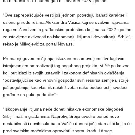
da bi rudnik Rio Tinta mogao biti otvoren 2028. godine.
“Ove zaprepašćujuće vesti još jednom potvrđuju bahati karakter i
osionu prirodu režima Aleksandra Vučića koji se ovakvim izjavama
ruga veličanstvenim građanskim protestima kojima su 2022. godine
zaustavljene aktivnosti na iskopavanju litijuma i devastiranju Srbije”,
rekao je Milivojević za portal Nova.rs.
Prema njegovom mišljenju, iskazanom samovoljom i tvrdoglavim
istrajavanjem na realizaciji tog pogubnog projekta, Vučić po ko zna
koji put izlazi iz svojih ustavnih i zakonom definisanih ovlašćenja,
“postavljajući se kao vrhovni gospodar svih resursa zemlje i, što je
još pogubnije, kao vlasnik naših života i naše budućnosti, svodeći
građane na puke podanike”.
“Iskopavanje litijuma neće doneti nikakve ekonomske blagodeti
Srbiji i našim građanima. Naprotiv, Srbiju uvodi u period nove
nestabilnosti i novih sukoba, a Vučiću donosi još jedan alibi kojim će
pred svetskim moćnicima opravdati izbornu krađu i druge