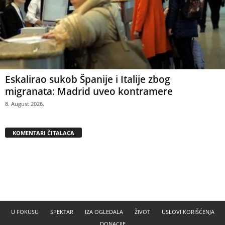
Eskalirao sukob Španije i Italije zbog
migranata: Madrid uveo kontramere
8. August 2026.
KOMENTARI ČITALACA
U FOKUSU
SPEKTAR
IZA OGLEDALA
ŽIVOT
USLOVI KORIŠĆENJA
DONACIJE