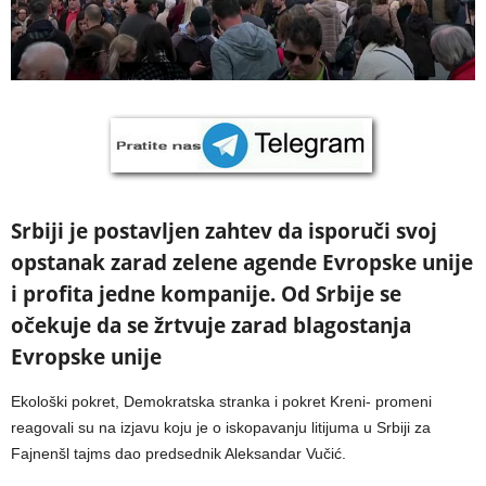
Srbiji je postavljen zahtev da isporuči svoj
opstanak zarad zelene agende Evropske unije
i profita jedne kompanije. Od Srbije se
očekuje da se žrtvuje zarad blagostanja
Evropske unije
Ekološki pokret, Demokratska stranka i pokret Kreni- promeni
reagovali su na izjavu koju je o iskopavanju litijuma u Srbiji za
Fajnenšl tajms dao predsednik Aleksandar Vučić.