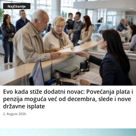
Najčitanije
Evo kada stiže dodatni novac: Povećanja plata i
penzija moguća već od decembra, slede i nove
državne isplate
2. August 2026.