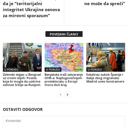
da je “teritorijalni
ne može da spreči”
integritet Ukrajine osnova
za mirovni sporazum”
POVEZANI ČLANCI
U FOKUSU
U FOKUSU
U FOKUSU
Zelenski stigao u Beograd
Banjaluka traži zatvaranje
Eskalirao sukob Španije i
uz crveni tepih: Poseta
OHR-a: Najdugovečnijem
Italije zbog migranata:
koja bi mogla da uzdrma
protektoratu u Evropi
Madrid uveo kontramere
odnose Srbije sa Rusijom
mora doći kraj
OSTAVITI ODGOVOR