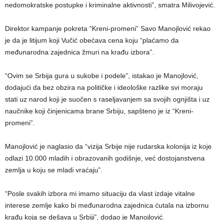
nedomokratske postupke i kriminalne aktivnosti”, smatra Milivojević.
Direktor kampanje pokreta “Kreni-promeni” Savo Manojlović rekao
je da je litijum koji Vučić obećava cena koju “plaćamo da
međunarodna zajednica žmuri na krađu izbora”.
“Ovim se Srbija gura u sukobe i podele”, istakao je Manojlović,
dodajući da bez obzira na političke i ideološke razlike svi moraju
stati uz narod koji je suočen s raseljavanjem sa svojih ognjišta i uz
naučnike koji činjenicama brane Srbiju, sapšteno je iz “Kreni-
promeni”.
Manojlović je naglasio da “vizija Srbije nije rudarska kolonija iz koje
odlazi 10.000 mladih i obrazovanih godišnje, već dostojanstvena
zemlja u koju se mladi vraćaju”.
“Posle svakih izbora mi imamo situaciju da vlast izdaje vitalne
interese zemlje kako bi međunarodna zajednica ćutala na izbornu
krađu koja se dešava u Srbiji”, dodao je Manojlović.