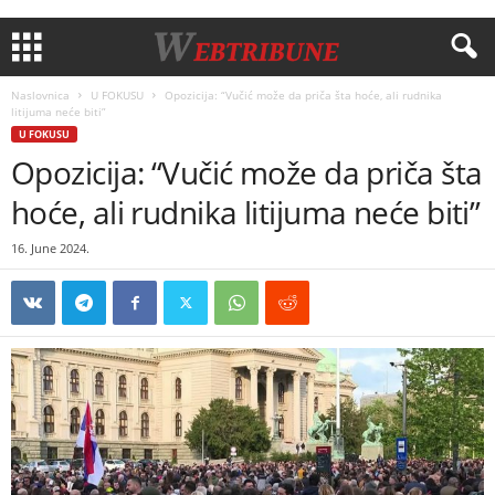
Naslovnica
U FOKUSU
Opozicija: “Vučić može da priča šta hoće, ali rudnika
litijuma neće biti”
U FOKUSU
Opozicija: “Vučić može da priča šta
hoće, ali rudnika litijuma neće biti”
16. June 2024.