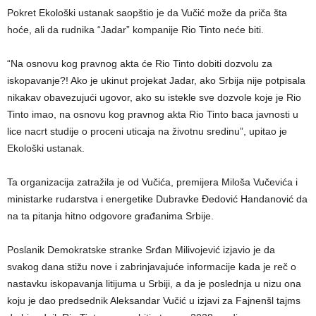
Pokret Ekološki ustanak saopštio je da Vučić može da priča šta
hoće, ali da rudnika “Jadar” kompanije Rio Tinto neće biti.
“Na osnovu kog pravnog akta će Rio Tinto dobiti dozvolu za
iskopavanje?! Ako je ukinut projekat Jadar, ako Srbija nije potpisala
nikakav obavezujući ugovor, ako su istekle sve dozvole koje je Rio
Tinto imao, na osnovu kog pravnog akta Rio Tinto baca javnosti u
lice nacrt studije o proceni uticaja na životnu sredinu”, upitao je
Ekološki ustanak.
Ta organizacija zatražila je od Vučića, premijera Miloša Vučevića i
ministarke rudarstva i energetike Dubravke Đedović Handanović da
na ta pitanja hitno odgovore građanima Srbije.
Poslanik Demokratske stranke Srđan Milivojević izjavio je da
svakog dana stižu nove i zabrinjavajuće informacije kada je reč o
nastavku iskopavanja litijuma u Srbiji, a da je poslednja u nizu ona
koju je dao predsednik Aleksandar Vučić u izjavi za Fajnenšl tajms