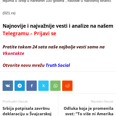
litijuma u Srbiji u narednih 100 godina”, navode u Narodnoj stranci.
(021.rs)
Najnovije i najvažnije vesti i analize na našem
Telegramu – Prijavi se
Pratite tokom 24 sata naše najbolje vesti samo na
Vkontakte
Otvorite novu mrežu
Truth Social
Prethodni članak
Naredni članak
Srbija potpisala završnu
Odluka koja je promenila
deklaraciju u Švajcarskoj
svet: “To više ni Amerika