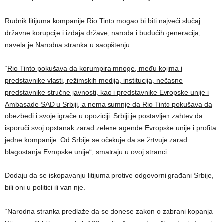
Rudnik litijuma kompanije Rio Tinto mogao bi biti najveći slučaj
državne korupcije i izdaja države, naroda i budućih generacija,
navela je Narodna stranka u saopštenju.
“
Rio Tinto pokušava da korumpira mnoge, među kojima i
predstavnike vlasti, režimskih medija, institucija, nečasne
predstavnike stručne javnosti, kao i predstavnike Evropske unije i
Ambasade SAD u Srbiji, a nema sumnje da Rio Tinto pokušava da
obezbedi i svoje igrače u opoziciji. Srbiji je postavljen zahtev da
isporuči svoj opstanak zarad zelene agende Evropske unije i profita
jedne kompanije. Od Srbije se očekuje da se žrtvuje zarad
blagostanja Evropske unije
“, smatraju u ovoj stranci.
Dodaju da se iskopavanju litijuma protive odgovorni građani Srbije,
bili oni u politici ili van nje.
“Narodna stranka predlaže da se donese zakon o zabrani kopanja