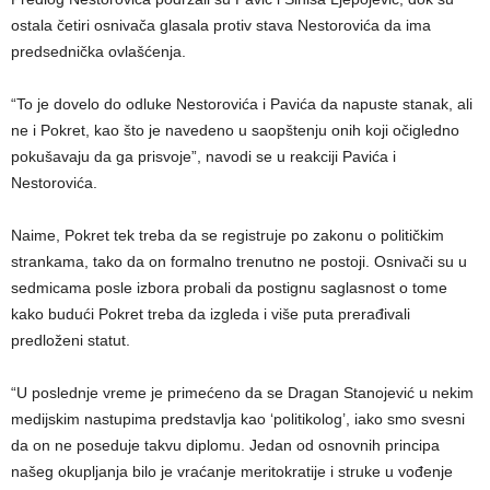
ostala četiri osnivača glasala protiv stava Nestorovića da ima
predsednička ovlašćenja.
“To je dovelo do odluke Nestorovića i Pavića da napuste stanak, ali
ne i Pokret, kao što je navedeno u saopštenju onih koji očigledno
pokušavaju da ga prisvoje”, navodi se u reakciji Pavića i
Nestorovića.
Naime, Pokret tek treba da se registruje po zakonu o političkim
strankama, tako da on formalno trenutno ne postoji. Osnivači su u
sedmicama posle izbora probali da postignu saglasnost o tome
kako budući Pokret treba da izgleda i više puta prerađivali
predloženi statut.
“U poslednje vreme je primećeno da se Dragan Stanojević u nekim
medijskim nastupima predstavlja kao ‘politikolog’, iako smo svesni
da on ne poseduje takvu diplomu. Jedan od osnovnih principa
našeg okupljanja bilo je vraćanje meritokratije i struke u vođenje