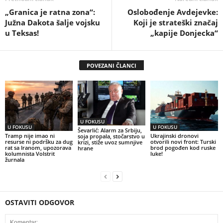
„Granica je ratna zona“:
Oslobođenje Avdejevke:
Južna Dakota šalje vojsku
Koji je strateški značaj
u Teksas!
„kapije Donjecka“
POVEZANI ČLANCI
U FOKUSU
U FOKUSU
U FOKUSU
Ševarlić: Alarm za Srbiju,
Tramp nije imao ni
Ukrajinski dronovi
soja propala, stočarstvo u
resurse ni podršku za dug
otvorili novi front: Turski
krizi, stiže uvoz sumnjive
rat sa Iranom, upozorava
brod pogođen kod ruske
hrane
kolumnista Volstrit
luke!
žurnala
OSTAVITI ODGOVOR