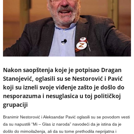
Nakon saopštenja koje je potpisao Dragan
Stanojević, oglasili su se Nestorović i Pavić
koji su izneli svoje viđenje zašto je došlo do
nesporazuma i nesuglasica u toj političkoj
grupaciji
Branimir Nestorović i Aleksandar Pavić oglasili su se povodom vesti
da su napustili “Mi – Glas iz naroda” navodeći da je istina da je
došlo do mimoilaženja, ali da su tome prethodila neprijatna i