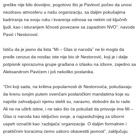
greške nije bilo dovoljno, pogotovo što je Pavlović počeo da unosi
nezdravu atmosferu u našu organizaciju, sa daljim pokušajima
kadriranja na svoju ruku i kvarenja odnosa sa nekim od ključnih
ljudi, kao i isturanjem ličnosti povezane sa zapadnim NVO”, navode
Pavić i Nestorović.
Ističu da je jasno da lista “Mi – Glas iz naroda” ne bi mogla da
pređe cenzus da nosilac iste nije bio dr Nestorović, koji je i dalje
potpisnik sporazuma grupe građana o izlasku na izbore, zajedno sa
Aleksandrom Pavićem i još nekoliko poslanika.
“Oni koji sada, na krilima popularnosti dr Nestorovića, pokušavaju
da krenu svojim putem ovenčani poslaničkim mandatima koje su
najviše zahvaljujući njemu stekli su, naravno, slobodni da to rade.
Ali ne na uštrb istine, i ne tako što će pokušati da prisvoje ime Mi –
Glas iz naroda kao isključivo svoje, a najzaslužnijeg za izborni
uspeh označiti kao ‘razbijača’ organizacije. O daljim formalnim i
praktičnim koracima ćemo uskoro obavestiti javnost”, zaključuju.