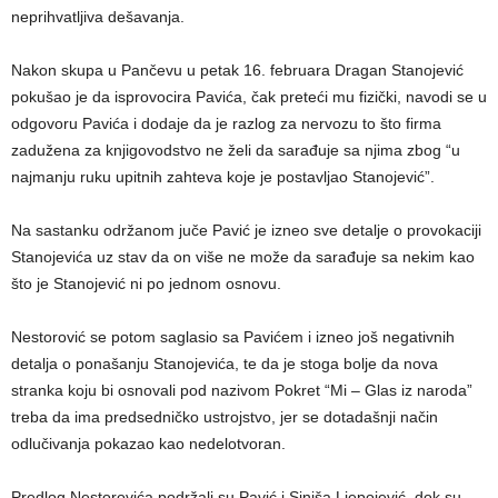
neprihvatljiva dešavanja.
Nakon skupa u Pančevu u petak 16. februara Dragan Stanojević
pokušao je da isprovocira Pavića, čak preteći mu fizički, navodi se u
odgovoru Pavića i dodaje da je razlog za nervozu to što firma
zadužena za knjigovodstvo ne želi da sarađuje sa njima zbog “u
najmanju ruku upitnih zahteva koje je postavljao Stanojević”.
Na sastanku održanom juče Pavić je izneo sve detalje o provokaciji
Stanojevića uz stav da on više ne može da sarađuje sa nekim kao
što je Stanojević ni po jednom osnovu.
Nestorović se potom saglasio sa Pavićem i izneo još negativnih
detalja o ponašanju Stanojevića, te da je stoga bolje da nova
stranka koju bi osnovali pod nazivom Pokret “Mi – Glas iz naroda”
treba da ima predsedničko ustrojstvo, jer se dotadašnji način
odlučivanja pokazao kao nedelotvoran.
Predlog Nestorovića podržali su Pavić i Siniša Ljepojević, dok su