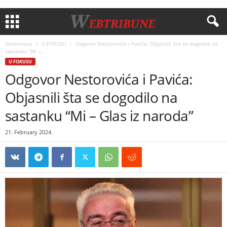
Naslovnica
U FOKUSU
Odgovor Nestorovića i Pavića: Objasnili šta se dogodilo na
sastanku “Mi –...
U FOKUSU
Odgovor Nestorovića i Pavića:
Objasnili šta se dogodilo na
sastanku “Mi – Glas iz naroda”
21. February 2024.