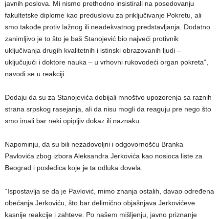
javnih poslova. Mi nismo prethodno insistirali na posedovanju
fakultetske diplome kao preduslovu za priključivanje Pokretu, ali
smo takođe protiv lažnog ili neadekvatnog predstavljanja. Dodatno
zanimljivo je to što je baš Stanojević bio najveći protivnik
uključivanja drugih kvalitetnih i istinski obrazovanih ljudi –
uključujući i doktore nauka – u vrhovni rukovodeći organ pokreta”,
navodi se u reakciji.
Dodaju da su za Stanojevića dobijali mnoštvo upozorenja sa raznih
strana srpskog rasejanja, ali da nisu mogli da reaguju pre nego što
smo imali bar neki opipljiv dokaz ili naznaku.
Napominju, da su bili nezadovoljni i odgovornošću Branka
Pavlovića zbog izbora Aleksandra Jerkovića kao nosioca liste za
Beograd i posledica koje je ta odluka dovela.
“Ispostavlja se da je Pavlović, mimo znanja ostalih, davao određena
obećanja Jerkoviću, što bar delimično objašnjava Jerkovićeve
kasnije reakcije i zahteve. Po našem mišljenju, javno priznanje