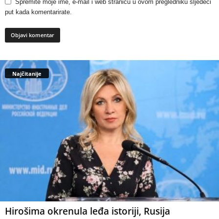
Spremite moje ime, e-mail i web stranicu u ovom pregledniku sljedeći
put kada komentarirate.
Najčitanije
Hirošima okrenula leđa istoriji, Rusija