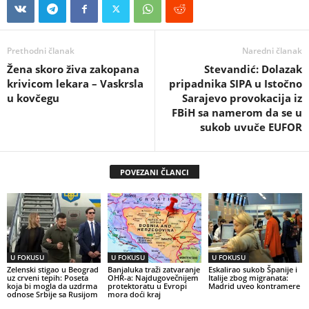
Prethodni članak
Naredni članak
Žena skoro živa zakopana
Stevandić: Dolazak
krivicom lekara – Vaskrsla
pripadnika SIPA u Istočno
u kovčegu
Sarajevo provokacija iz
FBiH sa namerom da se u
sukob uvuče EUFOR
POVEZANI ČLANCI
U FOKUSU
U FOKUSU
U FOKUSU
Zelenski stigao u Beograd
Banjaluka traži zatvaranje
Eskalirao sukob Španije i
uz crveni tepih: Poseta
OHR-a: Najdugovečnijem
Italije zbog migranata:
koja bi mogla da uzdrma
protektoratu u Evropi
Madrid uveo kontramere
odnose Srbije sa Rusijom
mora doći kraj