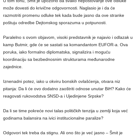
U tom tonu, Šmit je upozorio da svako nepoštovanje ove odluke
može dovesti do krivične odgovornosti. Naglasio je i da će
razmotriti promenu odluke tek kada bude jasno da ove stranke
poštuju odredbe Dejtonskog sporazuma u potpunosti.
Paralelno s ovom objavom, visoki predstavnik je najavio i odlazak u
kamp Butmir, gde će se sastati sa komandantom EUFOR-a. Ova
poruka, iako formalno diplomatska, signalizira i moguću
koordinaciju sa bezbednosnim strukturama međunarodne
zajednice.
Iznenadni potez, iako u okviru bonskih ovlašćenja, otvara niz
pitanja: Da li će ovo dodatno zaoštriti odnose unutar BiH? Kako će
reagovati rukovodstva SNSD-a i Ujedinjene Srpske?
Da li se time pokreće novi talas političkih tenzija u zemlji koja već
godinama balansira na ivici institucionalne paralize?
Odgovori tek treba da stignu. Ali ono što je već jasno – Šmit je