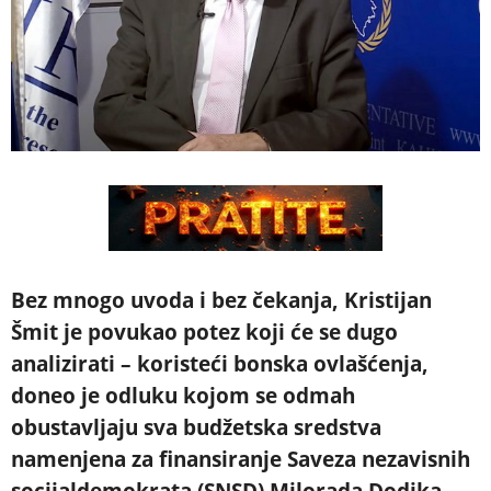
Bez mnogo uvoda i bez čekanja, Kristijan
Šmit je povukao potez koji će se dugo
analizirati – koristeći bonska ovlašćenja,
doneo je odluku kojom se odmah
obustavljaju sva budžetska sredstva
namenjena za finansiranje Saveza nezavisnih
socijaldemokrata (SNSD) Milorada Dodika,