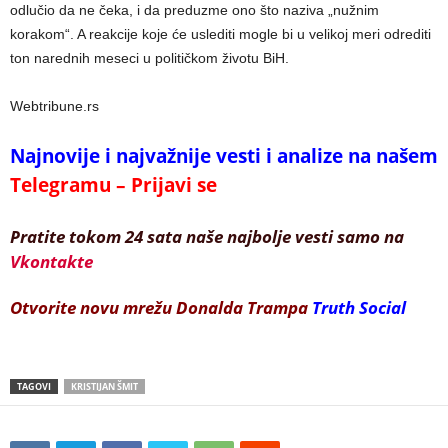
odlučio da ne čeka, i da preduzme ono što naziva „nužnim
korakom“. A reakcije koje će uslediti mogle bi u velikoj meri odrediti
ton narednih meseci u političkom životu BiH.
Webtribune.rs
Najnovije i najvažnije vesti i analize na našem
Telegramu – Prijavi se
Pratite tokom 24 sata naše najbolje vesti samo na
Vkontakte
Otvorite novu mrežu Donalda Trampa
Truth Social
TAGOVI
KRISTIJAN ŠMIT