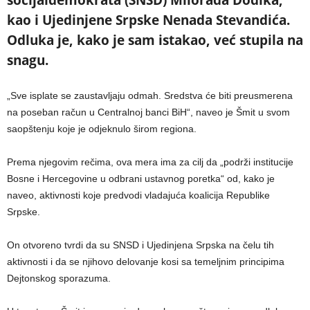
kao i Ujedinjene Srpske Nenada Stevandića.
Odluka je, kako je sam istakao, već stupila na
snagu.
„Sve isplate se zaustavljaju odmah. Sredstva će biti preusmerena
na poseban račun u Centralnoj banci BiH“, naveo je Šmit u svom
saopštenju koje je odjeknulo širom regiona.
Prema njegovim rečima, ova mera ima za cilj da „podrži institucije
Bosne i Hercegovine u odbrani ustavnog poretka“ od, kako je
naveo, aktivnosti koje predvodi vladajuća koalicija Republike
Srpske.
On otvoreno tvrdi da su SNSD i Ujedinjena Srpska na čelu tih
aktivnosti i da se njihovo delovanje kosi sa temeljnim principima
Dejtonskog sporazuma.