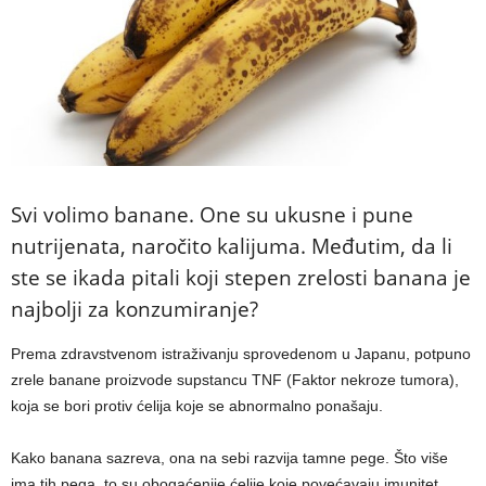
Svi volimo banane. One su ukusne i pune
nutrijenata, naročito kalijuma. Međutim, da li
ste se ikada pitali koji stepen zrelosti banana je
najbolji za konzumiranje?
Prema zdravstvenom istraživanju sprovedenom u Japanu, potpuno
zrele banane proizvode supstancu TNF (Faktor nekroze tumora),
koja se bori protiv ćelija koje se abnormalno ponašaju.
Kako banana sazreva, ona na sebi razvija tamne pege. Što više
ima tih pega, to su obogaćenije ćelije koje povećavaju imunitet.