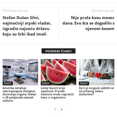
Prethodni članak
Naredni članak
Stefan Dušan Silni,
Nije prala kosu mesec
najmoćniji srpski vladar,
dana: Evo šta se dogodilo s
izgradio najveću državu
njenom kosom
koju su Srbi ikad imali
POVEZANI ČLANCI
ŽIVOT
ŽIVOT
ŽIVOT
Amerika istražuje
Letnji favorit krije
Da li je moguće zaštititi se
zabrinjavajuće slučajeve
opasnost: Previše
od srčanog udara
doniranja organa: Nalazi
lubenice može napraviti
doživotno?
o 28 pacijenata izazvali
haos u organizmu
uzbunu