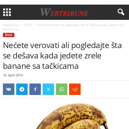
Naslovnica
ŽIVOT
Nećete verovati ali pogledajte šta se dešava kada jedete zrele
banane sa...
ŽIVOT
Nećete verovati ali pogledajte šta
se dešava kada jedete zrele
banane sa tačkicama
16. April 2016.