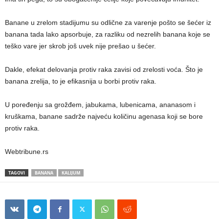
Banane u zrelom stadijumu su odlične za varenje pošto se šećer iz
banana tada lako apsorbuje, za razliku od nezrelih banana koje se
teško vare jer skrob još uvek nije prešao u šećer.
Dakle, efekat delovanja protiv raka zavisi od zrelosti voća. Što je
banana zrelija, to je efikasnija u borbi protiv raka.
U poređenju sa grožđem, jabukama, lubenicama, ananasom i
kruškama, banane sadrže najveću količinu agenasa koji se bore
protiv raka.
Webtribune.rs
TAGOVI
BANANA
KALIJUM