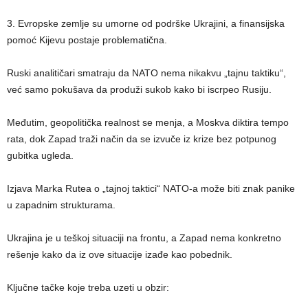
3. Evropske zemlje su umorne od podrške Ukrajini, a finansijska
pomoć Kijevu postaje problematična.
Ruski analitičari smatraju da NATO nema nikakvu „tajnu taktiku“,
već samo pokušava da produži sukob kako bi iscrpeo Rusiju.
Međutim, geopolitička realnost se menja, a Moskva diktira tempo
rata, dok Zapad traži način da se izvuče iz krize bez potpunog
gubitka ugleda.
Izjava Marka Rutea o „tajnoj taktici“ NATO-a može biti znak panike
u zapadnim strukturama.
Ukrajina je u teškoj situaciji na frontu, a Zapad nema konkretno
rešenje kako da iz ove situacije izađe kao pobednik.
Ključne tačke koje treba uzeti u obzir: