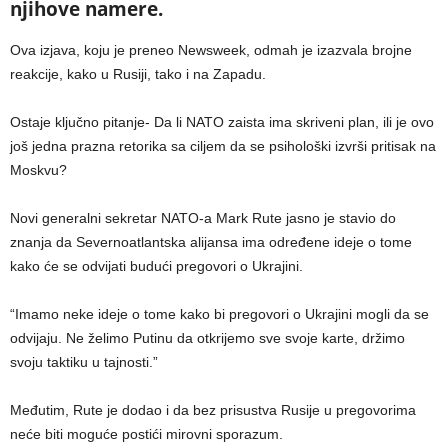
njihove namere.
Ova izjava, koju je preneo Newsweek, odmah je izazvala brojne
reakcije, kako u Rusiji, tako i na Zapadu.
Ostaje ključno pitanje- Da li NATO zaista ima skriveni plan, ili je ovo
još jedna prazna retorika sa ciljem da se psihološki izvrši pritisak na
Moskvu?
Novi generalni sekretar NATO-a Mark Rute jasno je stavio do
znanja da Severnoatlantska alijansa ima određene ideje o tome
kako će se odvijati budući pregovori o Ukrajini.
“Imamo neke ideje o tome kako bi pregovori o Ukrajini mogli da se
odvijaju. Ne želimo Putinu da otkrijemo sve svoje karte, držimo
svoju taktiku u tajnosti.”
Međutim, Rute je dodao i da bez prisustva Rusije u pregovorima
neće biti moguće postići mirovni sporazum.