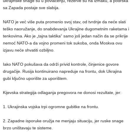
ukrajinske snage su u povlačenju, rezerve su na izmaku, a podrška
sa Zapada postaje sve slabija.
NATO je već više puta promenio svoj stav, od tvrdnje da neće slati
teško naoružanje, do snabdevanja Ukrajine dugometnim raketama i
tenkovima. Ako je „tajna taktika“ samo još jedan način da se prikrije
nemoć NATO-a da vojno promeni tok sukoba, onda Moskva ovu
izjavu neće shvatiti ozbiljno.
Iako NATO pokušava da održi privid kontrole, činjenice govore
drugačije. Rusija kontinuirano napreduje na frontu, dok Ukrajina
gubi ključno uporište za uporištem.
Kijevska strategija odlaganja pregovora ne donosi rezultate, jer:
1. Ukrajinska vojska trpi ogromne gubitke na frontu.
2. Zapadne isporuke oružja ne menjaju situaciju, jer ruske snage
brzo uništavaju te sisteme.