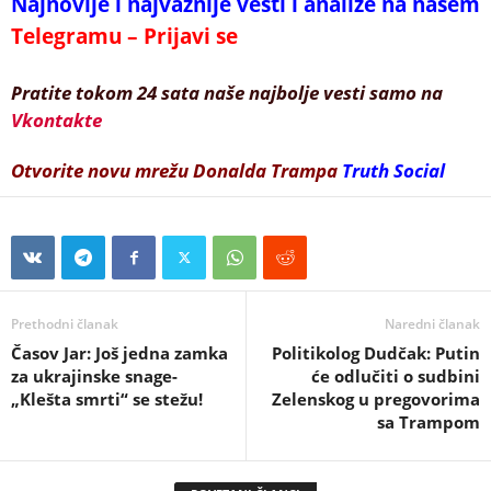
Najnovije i najvažnije vesti i analize na našem
Telegramu – Prijavi se
Pratite tokom 24 sata naše najbolje vesti samo na
Vkontakte
Otvorite novu mrežu Donalda Trampa
Truth Social
Prethodni članak
Naredni članak
Časov Jar: Još jedna zamka
Politikolog Dudčak: Putin
za ukrajinske snage-
će odlučiti o sudbini
„Klešta smrti“ se stežu!
Zelenskog u pregovorima
sa Trampom