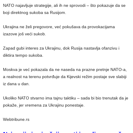
NATO najavljuje strategije, ali ih ne sprovodi – što pokazuje da se
boji direktnog sukoba sa Rusijom.
Ukrajina ne želi pregovore, već pokušava da provokacijama
izazove još veći sukob.
Zapad gubi interes za Ukrajinu, dok Rusija nastavlja ofanzivu i
diktira tempo sukoba.
Moskva je već pokazala da ne naseda na prazne pretnje NATO-a,
a realnost na terenu potvrđuje da Kijevski režim postaje sve slabiji
iz dana u dan.
Ukoliko NATO stvarno ima tajnu taktiku – sada bi bio trenutak da je
pokaže, jer vremena za Ukrajinu ponestaje.
Webtribune.rs