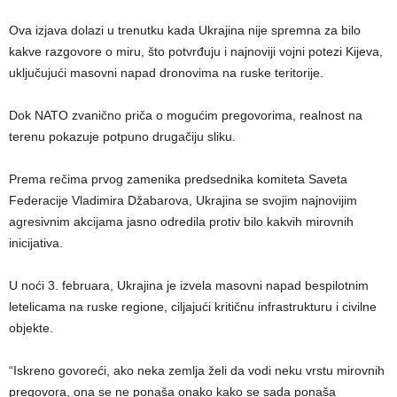
Ova izjava dolazi u trenutku kada Ukrajina nije spremna za bilo
kakve razgovore o miru, što potvrđuju i najnoviji vojni potezi Kijeva,
uključujući masovni napad dronovima na ruske teritorije.
Dok NATO zvanično priča o mogućim pregovorima, realnost na
terenu pokazuje potpuno drugačiju sliku.
Prema rečima prvog zamenika predsednika komiteta Saveta
Federacije Vladimira Džabarova, Ukrajina se svojim najnovijim
agresivnim akcijama jasno odredila protiv bilo kakvih mirovnih
inicijativa.
U noći 3. februara, Ukrajina je izvela masovni napad bespilotnim
letelicama na ruske regione, ciljajući kritičnu infrastrukturu i civilne
objekte.
“Iskreno govoreći, ako neka zemlja želi da vodi neku vrstu mirovnih
pregovora, ona se ne ponaša onako kako se sada ponaša