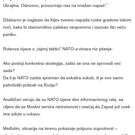
Ukrajina. Odnosno, provociraju nas na snažan napad.”
Džabarov je naglasio da Kijev svesno napada ruske gradove tokom
noći, kako bi stanovništvo zatekao nespremno i izazvao što veću
paniku.
Ruteova izjava o „tajnoj taktici“ NATO-a otvara niz pitanja:
Ako postoji konkretna strategija, zašto se ona ne sprovodi već
sada?
Da li je NATO zaista spreman da eskalira sukob, ili je ovo samo
psihološki pritisak na Rusiju?
Analitičari veruju da su NATO izjave deo informacionog rata, sa
ciljem da se Moskvi servira neizvesnost i osećaj da Zapad još uvek
ima adute u rukavu.
Međutim, situacija na terenu pokazuje potpunu suprotnost –