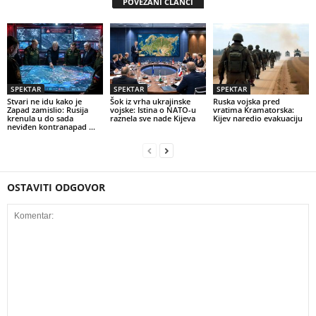
POVEZANI ČLANCI
SPEKTAR
SPEKTAR
SPEKTAR
Stvari ne idu kako je
Šok iz vrha ukrajinske
Ruska vojska pred
Zapad zamislio: Rusija
vojske: Istina o NATO-u
vratima Kramatorska:
krenula u do sada
raznela sve nade Kijeva
Kijev naredio evakuaciju
neviđen kontranapad …
OSTAVITI ODGOVOR