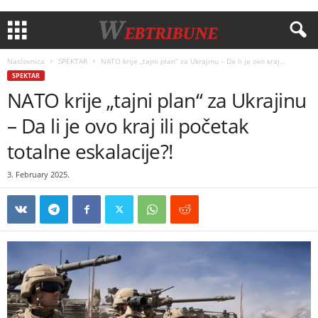
Naslovnica
SPEKTAR
NATO krije „tajni plan“ za Ukrajinu – Da li je ovo kraj...
SPEKTAR
NATO krije „tajni plan“ za Ukrajinu
– Da li je ovo kraj ili početak
totalne eskalacije?!
3. February 2025.